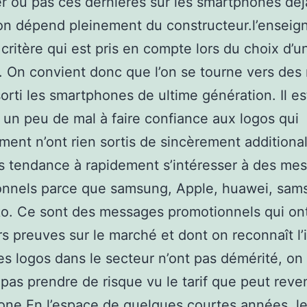
r ou pas ces dernières sur les smartphones déj
ion dépend pleinement du constructeur.l’enseig
l critère qui est pris en compte lors du choix d’u
. On convient donc que l’on se tourne vers de
sorti les smartphones de ultime génération. Il e
t un peu de mal à faire confiance aux logos qui
ment n’ont rien sortis de sincèrement additiona
us tendance à rapidement s’intéresser à des me
onnels parce que samsung, Apple, huawei, sam
o. Ce sont des messages promotionnels qui on
urs preuves sur le marché et dont on reconnaît l’
es logos dans le secteur n’ont pas démérité, on
 pas prendre de risque vu le tarif que peut reve
ne.En l’espace de quelques courtes années, l