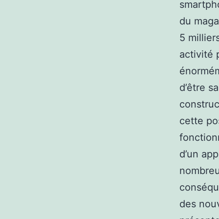
smartpho
du magas
5 millie
activité
énorméme
d’être s
construc
cette po
fonction
d’un app
nombreux
conséqu
des nouv