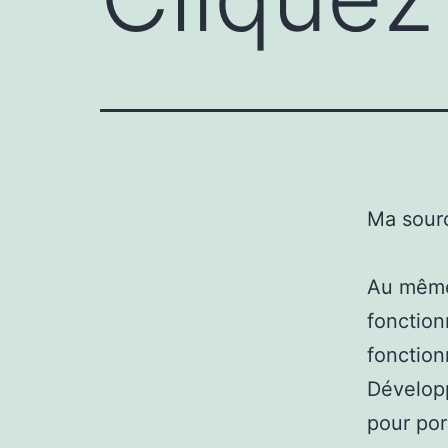
Ma sour
Au même 
fonction
fonctionn
Développ
pour por