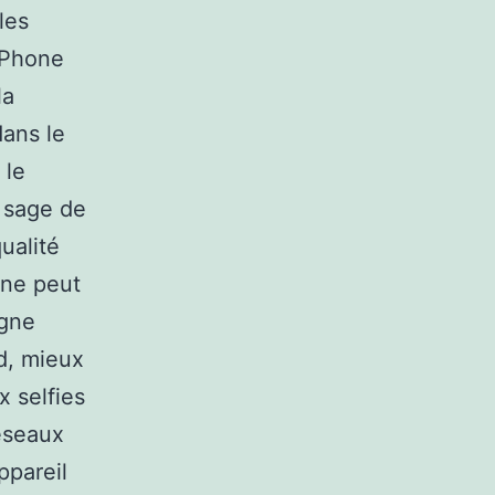
les
iPhone
la
dans le
 le
s sage de
ualité
 ne peut
igne
nd, mieux
x selfies
réseaux
ppareil