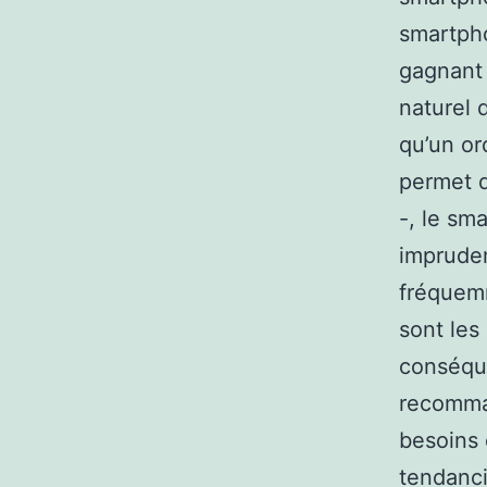
smartpho
gagnant 
naturel 
qu’un ord
permet d
-, le sm
imprudem
fréquemm
sont les
conséque
recomman
besoins 
tendanci