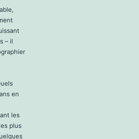
able,
ement
uissant
 – il
ographier
Quels
sans en
ant les
les plus
quelques