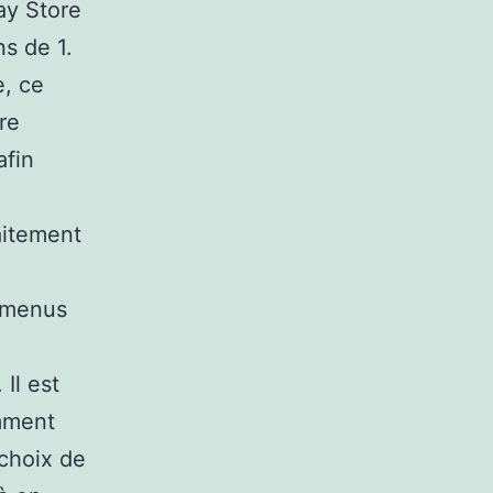
ay Store
ns de 1.
e, ce
re
afin
aitement
s menus
Il est
mment
 choix de