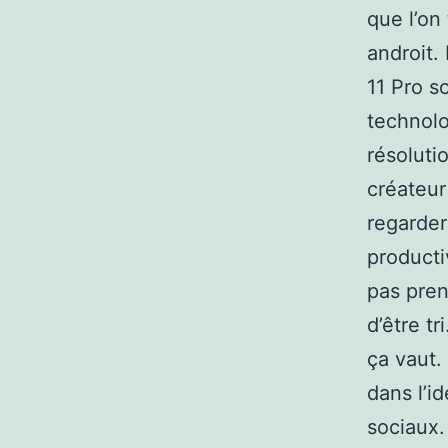
que l’on
androit.
11 Pro s
technolo
résoluti
créateur
regarder
producti
pas pren
d’être tr
ça vaut.
dans l’i
sociaux.