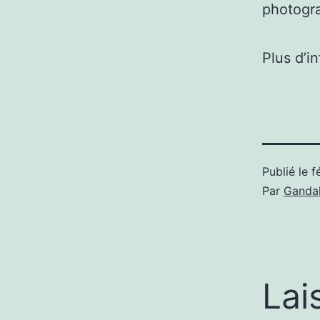
photogr
Plus d’i
Publié le
f
Par
Gandal
Lai