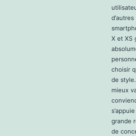
utilisat
d’autres
smartph
X et XS 
absolume
personne
choisir 
de style
mieux va
conviend
s’appuie
grande r
de conce