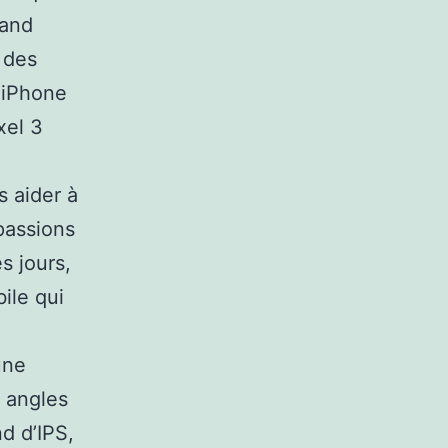
uand
 des
 iPhone
xel 3
 aider à
passions
s jours,
ile qui
une
s angles
d d’IPS,