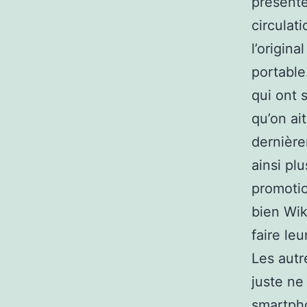
présente
circulat
l’origina
portable
qui ont 
qu’on ai
dernière
ainsi pl
promoti
bien Wik
faire le
Les autr
juste ne
smartpho