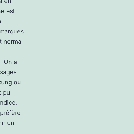
à en
ne est
n
s marques
st normal
l. On a
ssages
sung ou
t pu
indice.
 préfère
nir un
e