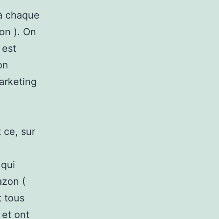
 à chaque
on ). On
 est
on
arketing
 ce, sur
 qui
azon (
t tous
 et ont