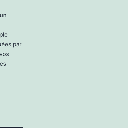
 un
ple
uées par
 vos
les