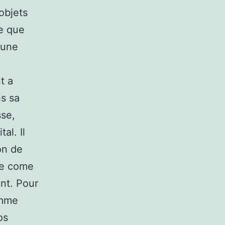
objets
e que
 une
t a
ns sa
sse,
al. Il
on de
 le come
ent. Pour
omme
os