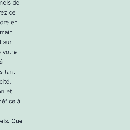
nels de
rez ce
ndre en
 main
t sur
e votre
té
s tant
cité,
on et
néfice à
els. Que