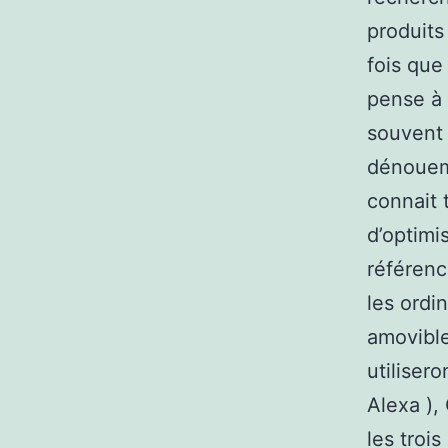
produits
fois que
pense à 
souvent 
dénoueme
connait 
d’optimi
référenc
les ordin
amovible
utiliser
Alexa ),
les troi