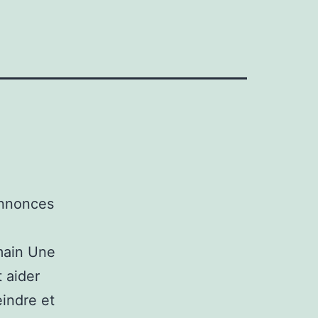
annonces
 main Une
 aider
eindre et