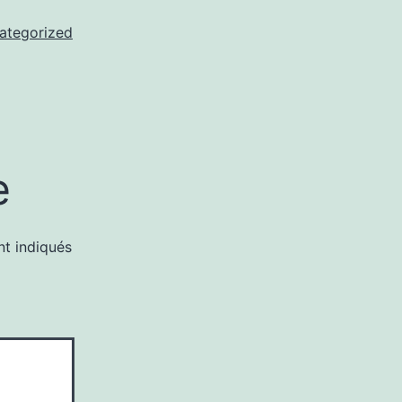
ategorized
e
nt indiqués