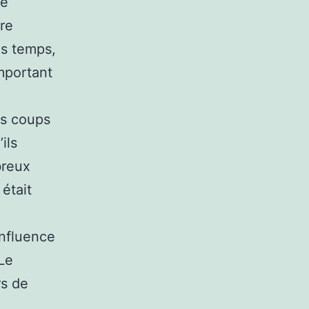
ne
re
s temps,
important
es coups
ils
breux
était
influence
Le
rs de