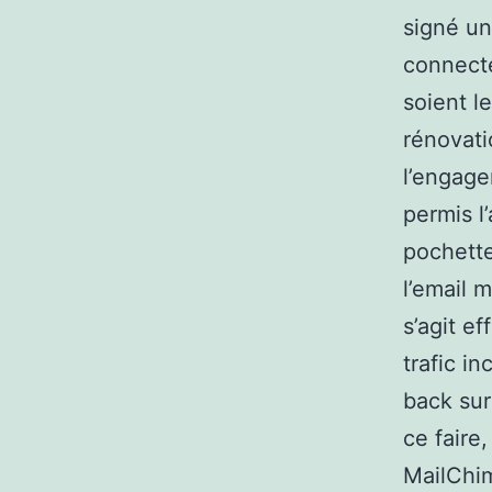
signé un
connect
soient l
rénovati
l’engage
permis l
pochette
l’email 
s’agit e
trafic i
back sur
ce faire
MailChim