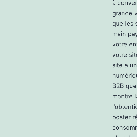
à conver
grande v
que les 
main pay
votre en
votre si
site a un
numériqu
B2B que 
montre l
l’obtent
poster r
consomma