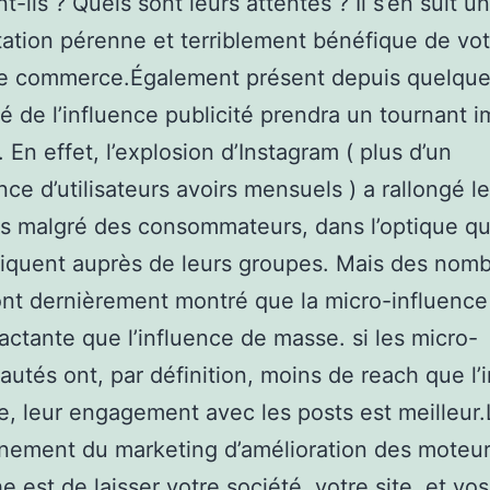
t-ils ? Quels sont leurs attentes ? Il s’en suit u
ation pérenne et terriblement bénéfique de vot
e commerce.Également présent depuis quelque
é de l’influence publicité prendra un tournant 
 En effet, l’explosion d’Instagram ( plus d’un
ce d’utilisateurs avoirs mensuels ) a rallongé l
s malgré des consommateurs, dans l’optique qu’
quent auprès de leurs groupes. Mais des nom
nt dernièrement montré que la micro-influence 
actante que l’influence de masse. si les micro-
tés ont, par définition, moins de reach que l’
, leur engagement avec les posts est meilleur.
nement du marketing d’amélioration des moteu
e est de laisser votre société, votre site, et vos