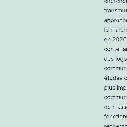
cherchen
transmut
approch
le march
en 2020.
contenan
des logo
communi
études o
plus imp
communau
de masse
fonction
recherch