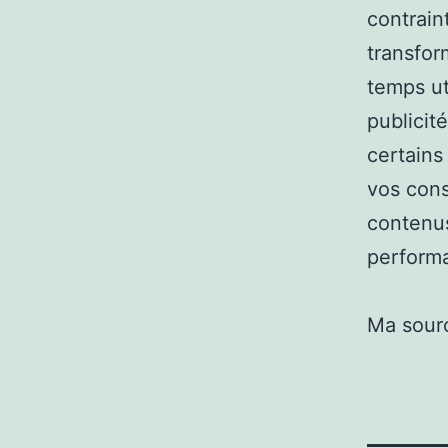
contrain
transfor
temps u
publicit
certains
vos cons
contenus
perform
Ma sour