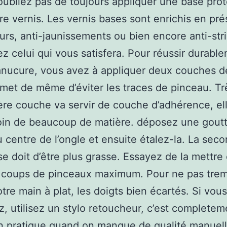
’oubliez pas de toujours appliquer une base prot
re vernis. Les vernis bases sont enrichis en pré
urs, anti-jaunissements ou bien encore anti-stri
ez celui qui vous satisfera. Pour réussir durabl
nucure, vous avez à appliquer deux couches de
met de même d’éviter les traces de pinceau. Trè
ère couche va servir de couche d’adhérence, ell
oin de beaucoup de matière. déposez une gout
u centre de l’ongle et ensuite étalez-la. La sec
e doit d’être plus grasse. Essayez de la mettre
 coups de pinceaux maximum. Pour ne pas trem
tre main à plat, les doigts bien écartés. Si vous
, utilisez un stylo retoucheur, c’est completem
en pratique quand on manque de qualité manuell