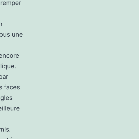
 tremper
e
n
vous une
 encore
lique.
par
es faces
ngles
illeure
nis.