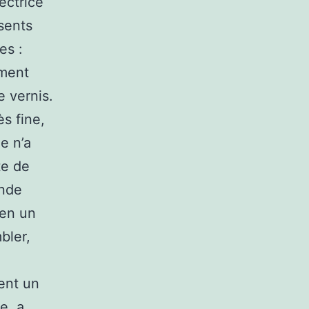
ectrice
sents
es :
ement
 vernis.
s fine,
e n’a
te de
onde
 en un
bler,
ent un
e. a