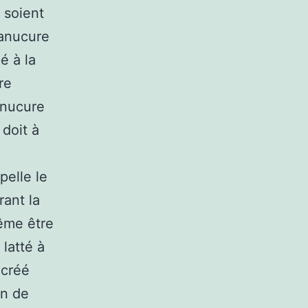
 soient
manucure
é à la
re
anucure
 doit à
pelle le
rant la
même être
latté à
 créé
on de