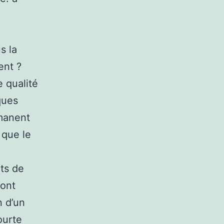
s la
ent ?
e qualité
ques
rmanent
 que le
its de
ront
n d’un
ourte