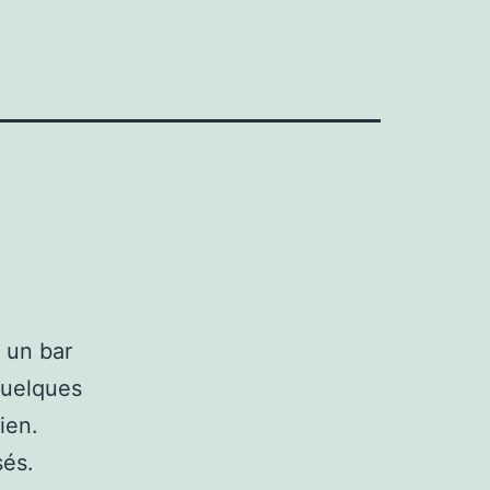
 un bar
 quelques
ien.
sés.