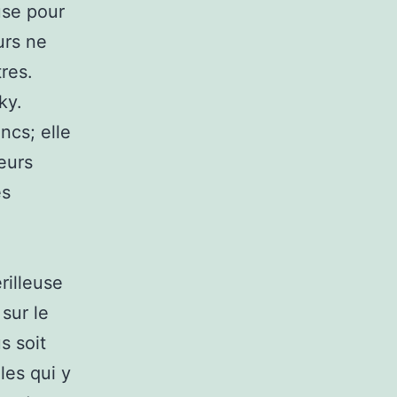
use pour
urs ne
res.
ky.
ncs; elle
eurs
es
rilleuse
 sur le
s soit
les qui y