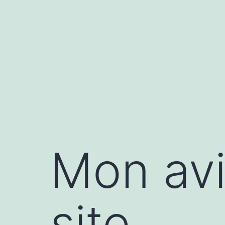
Aller
au
contenu
Mon avi
site