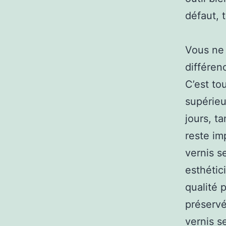
défaut, 
Vous ne 
différen
C’est to
supérieu
jours, t
reste im
vernis s
esthétic
qualité 
préservé
vernis s