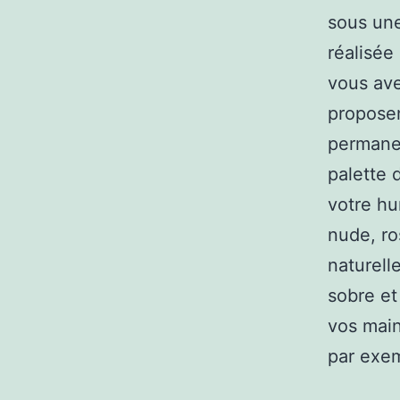
sous une
réalisée
vous ave
proposen
permanen
palette 
votre hu
nude, ro
naturelle
sobre et
vos main
par exem