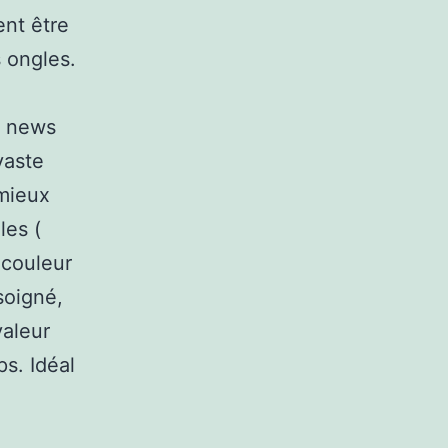
ent être
 ongles.
s news
vaste
 mieux
les (
 couleur
 soigné,
valeur
s. Idéal