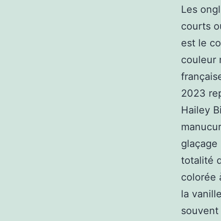
Les ongl
courts o
est le c
couleur 
français
2023 rep
Hailey B
manucure
glaçage 
totalité
colorée 
la vanil
souvent 