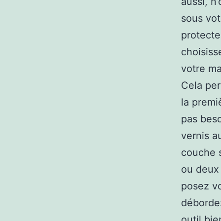
aussi, n
sous vot
protecte
choisiss
votre ma
Cela per
la premi
pas bes
vernis a
couche s
ou deux
posez vo
débordez
outil bi