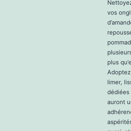
Nettoyez
vos ongl
d’amand
repousse
pommade
plusieur
plus qu’
Adoptez 
limer, li
dédiées 
auront u
adhérenc
aspérité