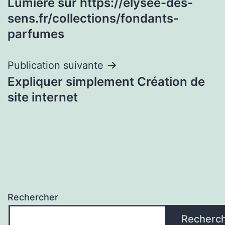
Lumière sur https://elysee-des-
de
sens.fr/collections/fondants-
l’article
parfumes
Publication suivante
Expliquer simplement Création de
site internet
Rechercher
Recherc