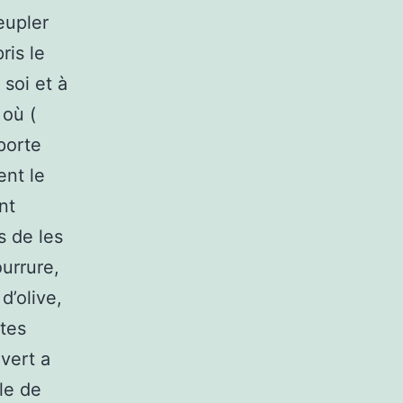
eupler
ris le
 soi et à
 où (
porte
ent le
nt
s de les
ourrure,
d’olive,
ites
 vert a
le de