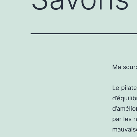
Ma sour
Le pilat
d’équili
d’amélio
par les 
mauvaise