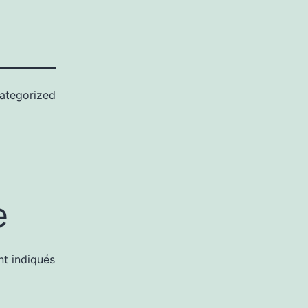
ategorized
e
nt indiqués