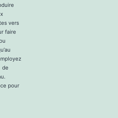
oduire
ix
tes vers
r faire
 ou
qu’au
 employez
, de
au.
nce pour