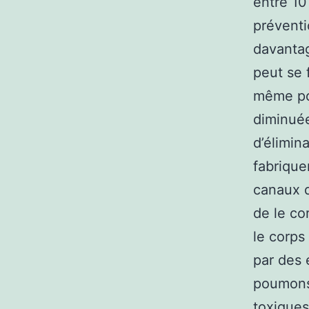
entre 10
préventi
davantag
peut se 
même pou
diminuée
d’élimin
fabrique
canaux q
de le cor
le corps
par des
poumons 
toxiques