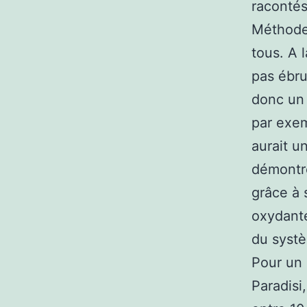
racontés
Méthode 
tous. A l
pas ébrui
donc un 
par exem
aurait u
démontre
grâce à 
oxydante
du systè
Pour un 
Paradisi