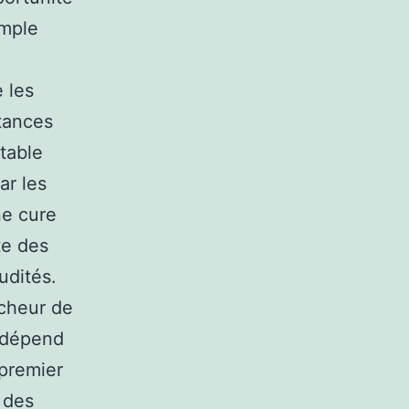
emple
 les
stances
table
ar les
ne cure
te des
udités.
acheur de
t dépend
 premier
r des