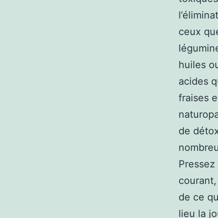
l’élimin
ceux que
légumine
huiles o
acides q
fraises 
naturopa
de détox
nombreux
Pressez 
courant,
de ce qu
lieu la 