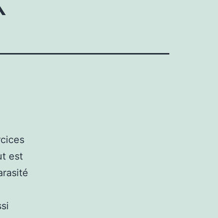
rcices
t est
arasité
si