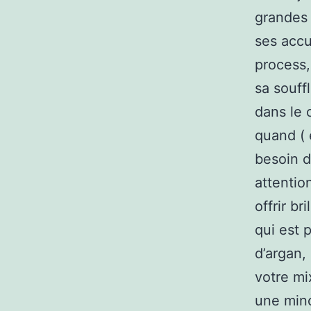
grandes 
ses accu
process,
sa souff
dans le 
quand ( 
besoin d
attentio
offrir br
qui est p
d’argan,
votre mi
une minc