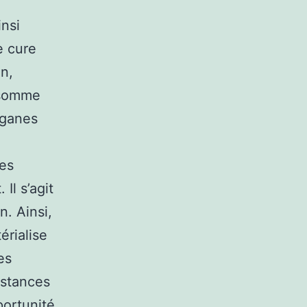
insi
e cure
on,
 somme
rganes
les
Il s’agit
n. Ainsi,
érialise
es
bstances
portunité