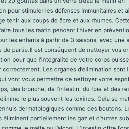
 et 20 gouttes dans un verre d’eau le matin en
on pour stimuler les défenses immunitaires et a
e tenir aux coups de âcre et aux rhumes. Cett
faire tous les raatin pendant l’hiver en préventi
r les enfants à partir de 3 saisons, avec une
 de partie.Il est conséquent de nettoyer vos o
ation pour que l’intégralité de votre corps puisse
r correctement. Les organes d’élimination sont 
ui vont vous permettre de nettoyer votre esprit. 
ps, des bronche, de l’intestin, du foie et des rei
 élimine le plus souvent les toxines. Cela se mat
 ennuis dermatologiques comme des boutons. L
éliminent partiellement les gaz et d’autres su
 comme le malte ou l’alcool. L’intestin offre l’op