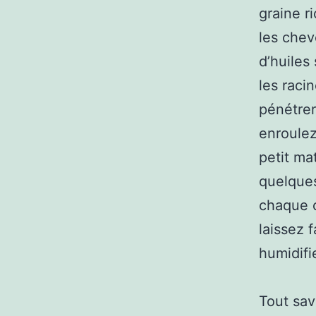
graine r
les chev
d’huiles
les racin
pénétrer
enroulez
petit ma
quelques
chaque c
laissez 
humidifie
Tout sav