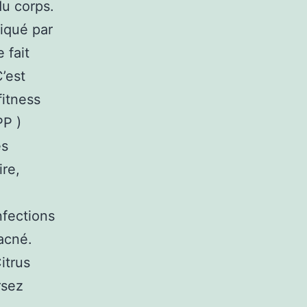
du corps.
tiqué par
 fait
C’est
fitness
PP )
es
ire,
nfections
acné.
itrus
rsez