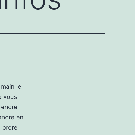
 main le
e vous
prendre
endre en
 ordre