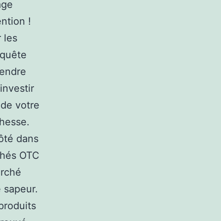
age
ntion !
 les
equête
rendre
investir
 de votre
chesse.
ôté dans
chés OTC
arché
é sapeur.
produits