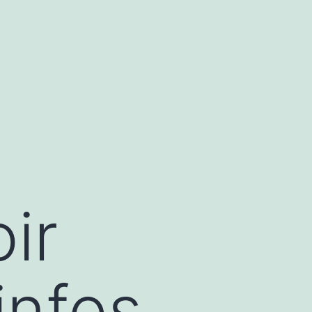
ir
infos