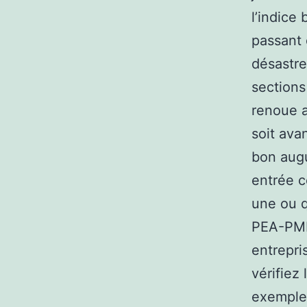
l’indice
passant 
désastr
sections
renoue a
soit ava
bon augu
entrée c
une ou q
PEA-PME,
entrepri
vérifiez
exemple 