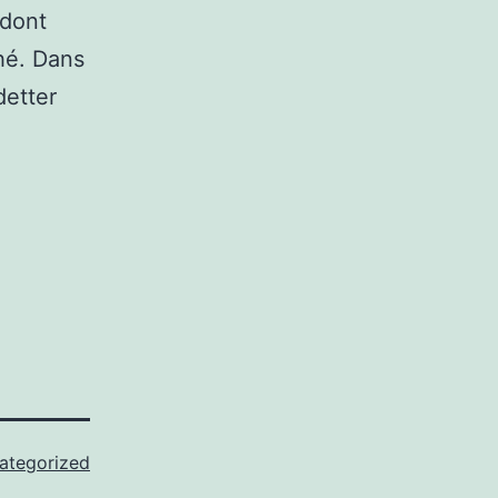
 dont
hé. Dans
detter
ategorized