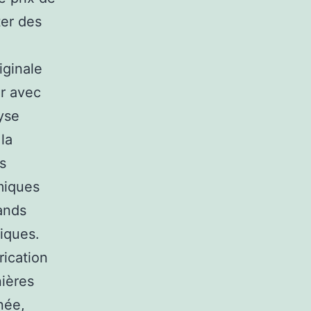
ter des
iginale
er avec
lyse
la
s
miques
ands
iques.
rication
nières
née,