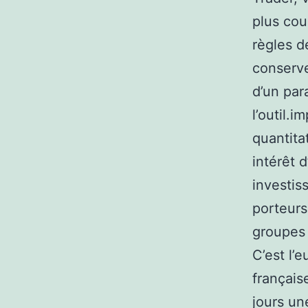
plus cou
règles d
conserve
d’un par
l’outil.
quantita
intérêt 
investis
porteurs
groupes 
C’est l’
français
jours un