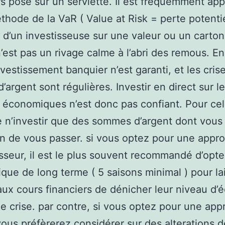
rs posé sur un serviette. Il est fréquemment ap
éthode de la VaR ( Value at Risk = perte potenti
 d’un investisseuse sur une valeur ou un carton
’est pas un rivage calme à l’abri des remous. En
vestissement banquier n’est garanti, et les cris
’argent sont régulières. Investir en direct sur l
économiques n’est donc pas confiant. Pour cela,
e n’investir que des sommes d’argent dont vous
on de vous passer. si vous optez pour une appr
isseur, il est le plus souvent recommandé d’opte
ique de long terme ( 5 saisons minimal ) pour lai
ux cours financiers de dénicher leur niveau d’é
e crise. par contre, si vous optez pour une ap
vous préfèrerez considérer sur des alterations d