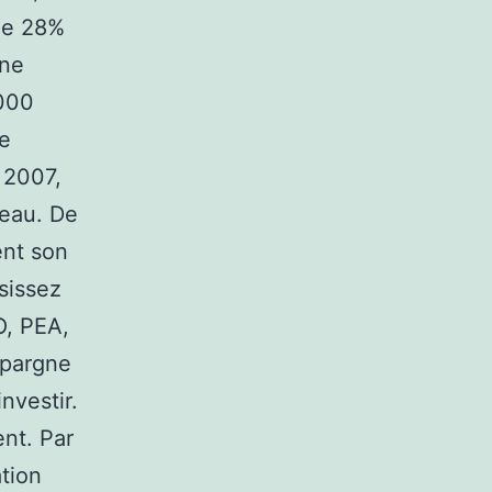
 de 28%
une
 000
ne
t 2007,
veau. De
ent son
sissez
O, PEA,
épargne
nvestir.
ent. Par
ation