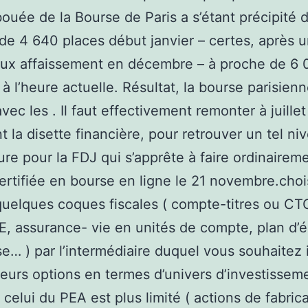
 bouée de la Bourse de Paris a s’étant précipité
de 4 640 places début janvier – certes, après 
eux affaissement en décembre – à proche de 6
 à l’heure actuelle. Résultat, la bourse parisien
vec les . Il faut effectivement remonter à juille
nt la disette financière, pour retrouver un tel ni
re pour la FDJ qui s’apprête à faire ordinairem
ertifiée en bourse en ligne le 21 novembre.choi
uelques coques fiscales ( compte-titres ou CT
 assurance- vie en unités de compte, plan d’
se… ) par l’intermédiaire duquel vous souhaitez i
 leurs options en termes d’univers d’investissem
celui du PEA est plus limité ( actions de fabric