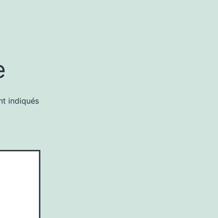
e
nt indiqués