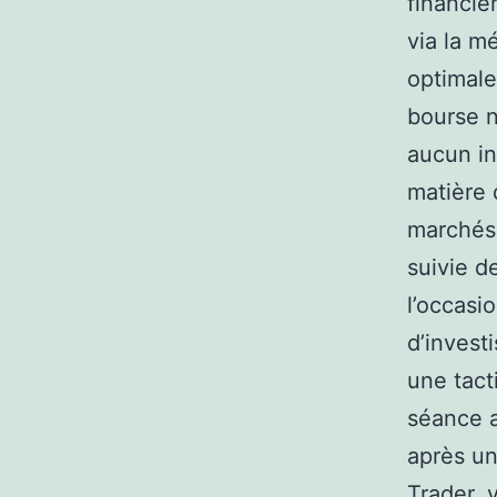
financie
via la m
optimale
bourse n
aucun in
matière d
marchés 
suivie d
l’occasi
d’invest
une tact
séance a
après un
Trader, 