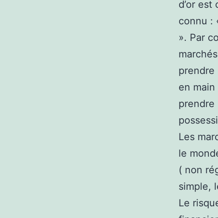
d’or est 
connu : 
». Par c
marchés 
prendre 
en main 
prendre 
possessi
Les marc
le mond
( non ré
simple, 
Le risqu