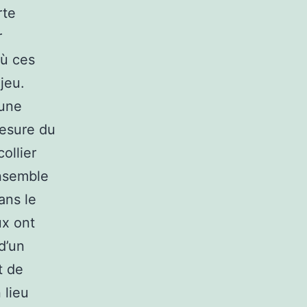
rte
r
où ces
jeu.
 une
mesure du
collier
ensemble
ans le
ux ont
d’un
t de
 lieu