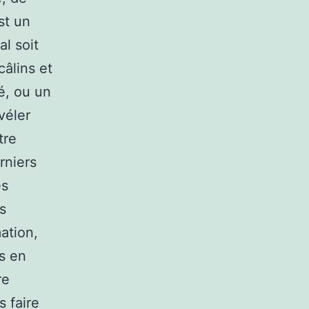
st un
l soit
câlins et
é, ou un
véler
tre
rniers
es
s
ation,
s en
re
 faire