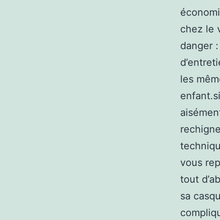
économis
chez le 
danger :
d’entret
les mêm
enfant.s
aisément
rechigne
techniqu
vous rep
tout d’a
sa casqu
compliqu