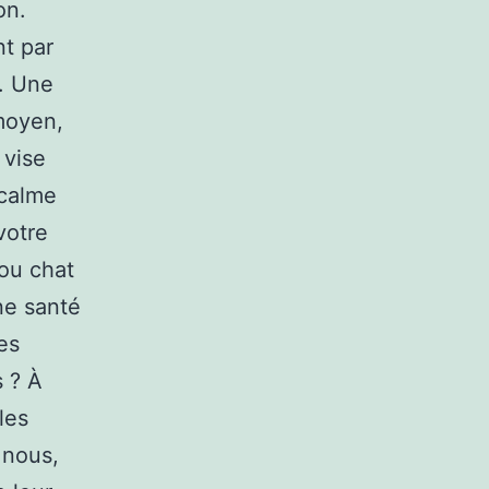
on.
nt par
t. Une
 moyen,
 vise
 calme
votre
ou chat
ne santé
es
s ? À
les
 nous,