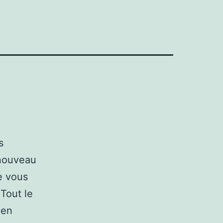
s
 nouveau
e vous
Tout le
ien