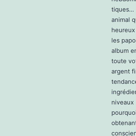
tiques… 
animal q
heureux 
les papo
album en
toute vo
argent f
tendance
ingrédie
niveaux 
pourquoi
obtenant
conscie