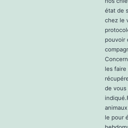
nos chie
état de 
chez le 
protocol
pouvoir 
compagni
Concerna
les faire
récupére
de vous a
indiqué.
animaux 
le pour 
hebdoma