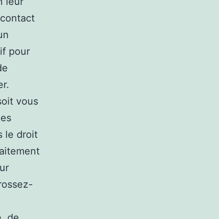
 leur
 contact
un
if pour
de
er.
soit vous
les
 le droit
traitement
ur
rossez-
, de