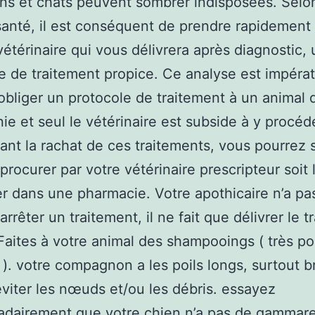
ns et chats peuvent sombrer indisposées. Selon
santé, il est conséquent de prendre rapidement
vétérinaire qui vous délivrera après diagnostic, 
e de traitement propice. Ce analyse est impérat
obliger un protocole de traitement à un animal 
e et seul le vétérinaire est subside à y procéd
nt la rachat de ces traitements, vous pourrez 
 procurer par votre vétérinaire prescripteur soit 
r dans une pharmacie. Votre apothicaire n’a pas
rrêter un traitement, il ne fait que délivrer le 
Faites à votre animal des shampooings ( très po
). votre compagnon a les poils longs, surtout b
éviter les nœuds et/ou les débris. essayez
dairement que votre chien n’a pas de gammare