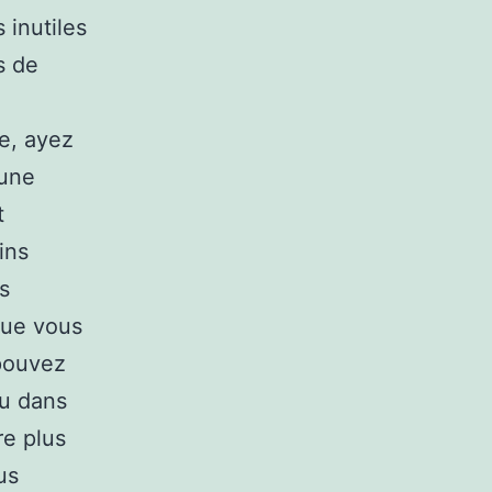
 inutiles
s de
e, ayez
eune
t
ins
s
que vous
 pouvez
ou dans
re plus
us