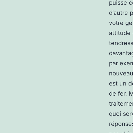
puisse c
d’autre 
votre ge
attitude
tendress
davantag
par exem
nouveau 
est un d
de fer. 
traiteme
quoi ser
réponses