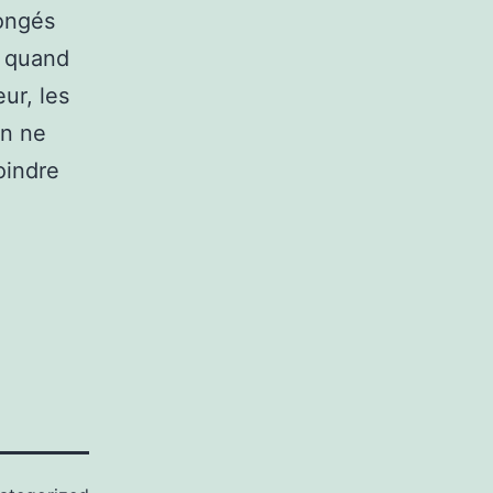
congés
r quand
ur, les
on ne
oindre