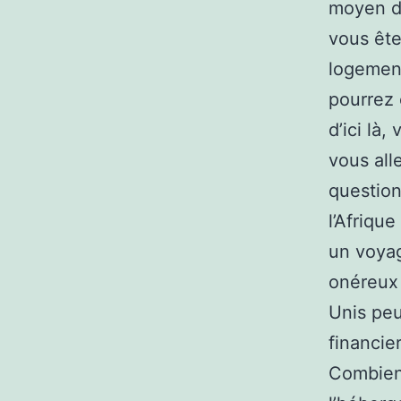
moyen de
vous ête
logement
pourrez 
d’ici là
vous all
question
l’Afriqu
un voyag
onéreux 
Unis peu
financie
Combien 