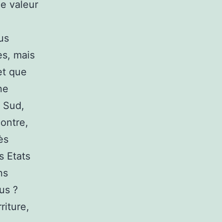
e valeur
us
es, mais
et que
ne
u Sud,
contre,
ès
s Etats
ns
us ?
riture,