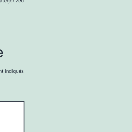
ategorized
e
nt indiqués