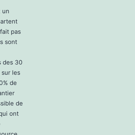
t un
partent
fait pas
és sont
s des 30
 sur les
00% de
ntier
ssible de
qui ont
e
source