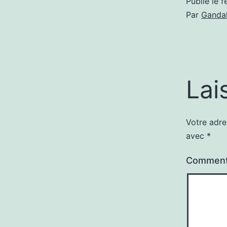
Publié le
f
Par
Gandal
Lai
Votre adre
avec
*
Comment