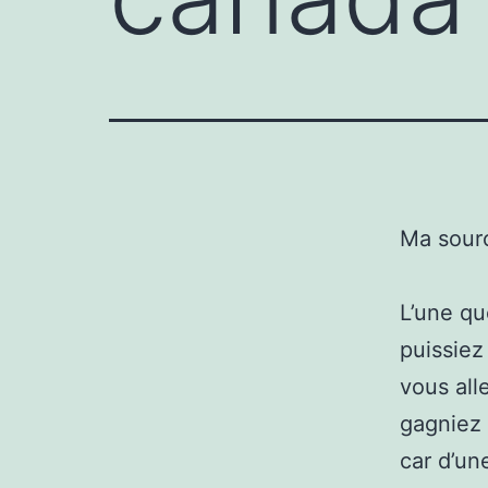
Ma sour
L’une qu
puissiez
vous all
gagniez 
car d’un