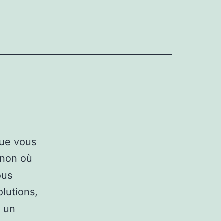
que vous
 non où
ous
lutions,
r un