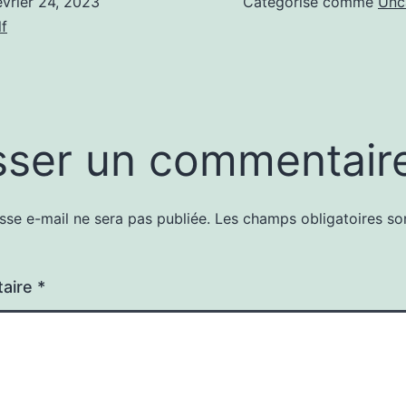
évrier 24, 2023
Catégorisé comme
Unc
f
sser un commentair
sse e-mail ne sera pas publiée.
Les champs obligatoires so
aire
*