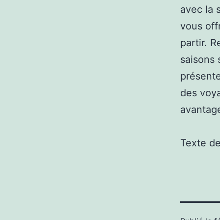
avec la 
vous off
partir. 
saisons 
présente
des voya
avantag
Texte d