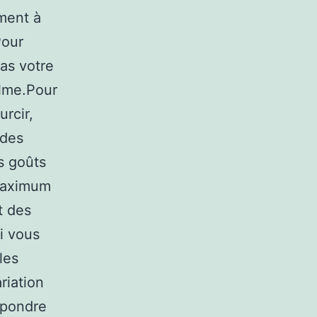
ment à
Pour
pas votre
alme.Pour
rcir,
 des
s goûts
 maximum
t des
i vous
les
riation
spondre