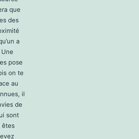
era que
tes des
oximité
qu’un a
. Une
ses pose
is on te
Face au
nnues, il
nvies de
ui sont
s êtes
devez