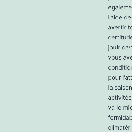
égalemen
l’aide d
avertir 
certitud
jouir da
vous ave
conditio
pour l’a
la saiso
activité
va le mi
formidab
climatér