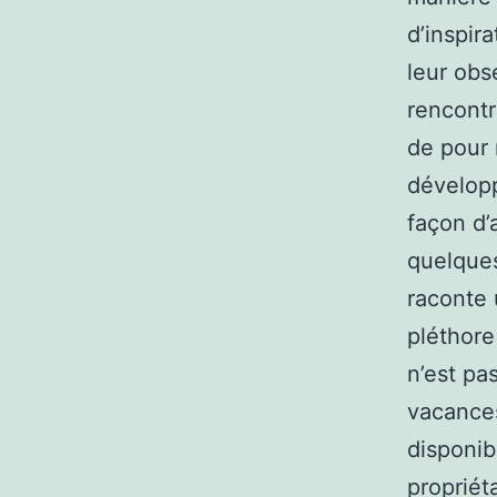
d’inspir
leur obse
rencontr
de pour 
développ
façon d’
quelques
raconte 
pléthore
n’est pa
vacances
disponib
propriét