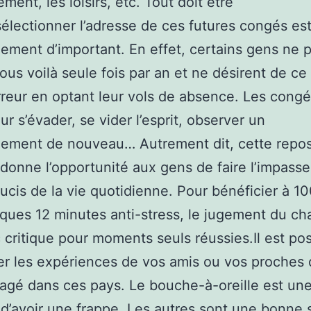
ment, les loisirs, etc. Tout doit être
sélectionner l’adresse de ces futures congés es
ement d’important. En effet, certains gens ne 
ous voilà seule fois par an et ne désirent de ce 
erreur en optant leur vols de absence. Les cong
ur s’évader, se vider l’esprit, observer un
nement de nouveau… Autrement dit, cette repo
donne l’opportunité aux gens de faire l’impasse
oucis de la vie quotidienne. Pour bénéficier à 1
ques 12 minutes anti-stress, le jugement du cha
 critique pour moments seuls réussies.Il est po
 les expériences de vos amis ou vos proches 
agé dans ces pays. Le bouche-à-oreille est un
d’avoir une frappe. Les autres sont une bonne 