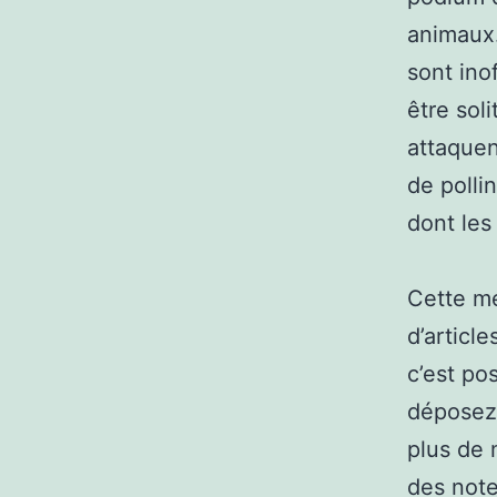
animaux.
sont ino
être soli
attaquen
de pollin
dont les 
Cette mé
d’article
c’est po
déposez-
plus de
des note