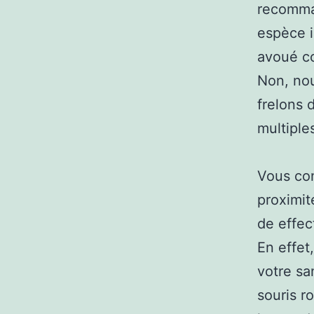
recomman
espèce i
avoué com
Non, no
frelons 
multiple
Vous con
proximit
de effec
En effet
votre sa
souris r