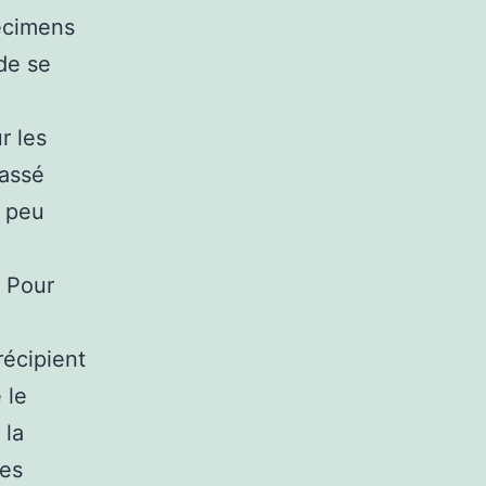
pécimens
de se
r les
passé
à peu
. Pour
récipient
 le
 la
tes