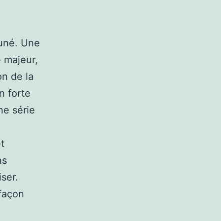
tuné. Une
 majeur,
on de la
n forte
e série
et
ns
ser.
 façon