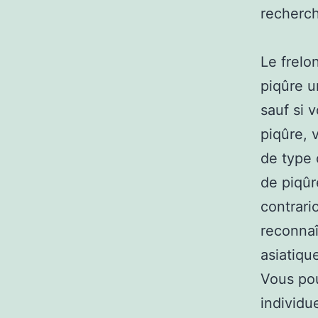
recherc
Le frelo
piqûre u
sauf si 
piqûre, 
de type
de piqûr
contrario
reconnaî
asiatiqu
Vous pou
individu