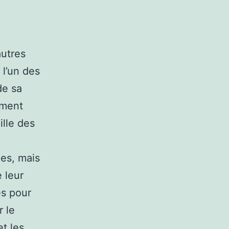
autres
 l’un des
de sa
iment
ille des
es, mais
e leur
és pour
r le
t les