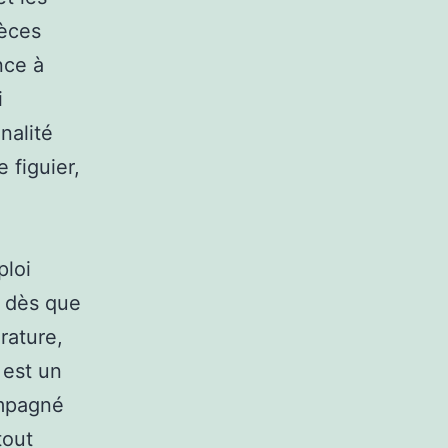
pèces
nce à
i
nalité
 figuier,
ploi
es dès que
rature,
 est un
ompagné
tout