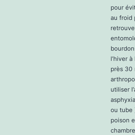
pour évi
au froid
retrouve
entomolo
bourdons
l’hiver à
près 30 
arthropo
utiliser 
asphyxia
ou tube 
poison e
chambre 