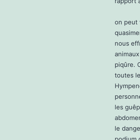
rapport 
on peut 
quasimen
nous eff
animaux à
piqûre. 
toutes l
Hympeno
personne
les guêpe
abdomen 
le dange
podium d