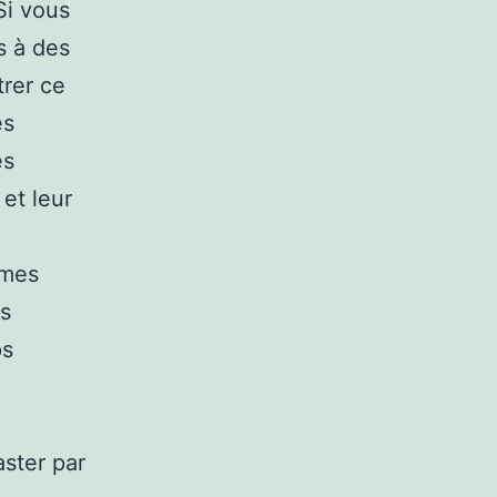
Si vous
s à des
trer ce
es
es
et leur
èmes
rs
ps
aster par