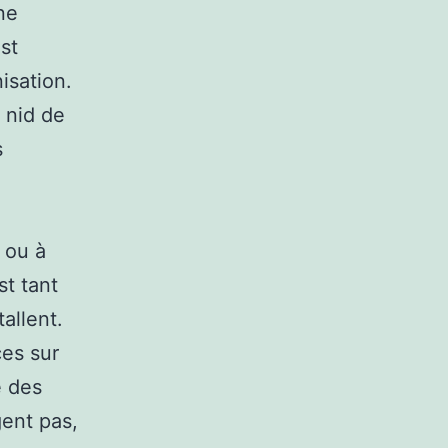
ne
st
nisation.
 nid de
s
 ou à
st tant
allent.
ces sur
e des
gent pas,