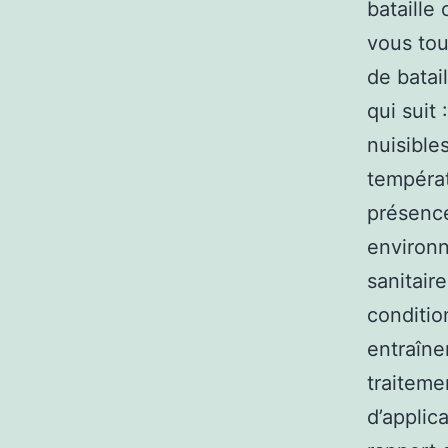
bataille
vous tou
de batai
qui suit
nuisible
températ
présence
environn
sanitaire
conditio
entraîne
traiteme
d’applic