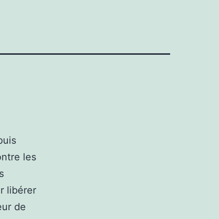
puis
ntre les
s
 libérer
eur de