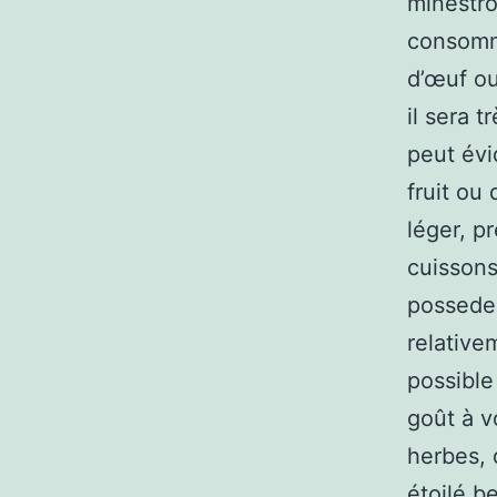
minestro
consomme
d’œuf ou
il sera 
peut évi
fruit ou
léger, p
cuissons
possedez
relative
possible 
goût à v
herbes, 
étoilé b