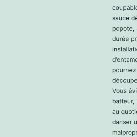
coupable
sauce dé
popote, 
durée pr
installa
d’entame
pourriez
découper
Vous évi
batteur,
au quoti
danser u
malpropr