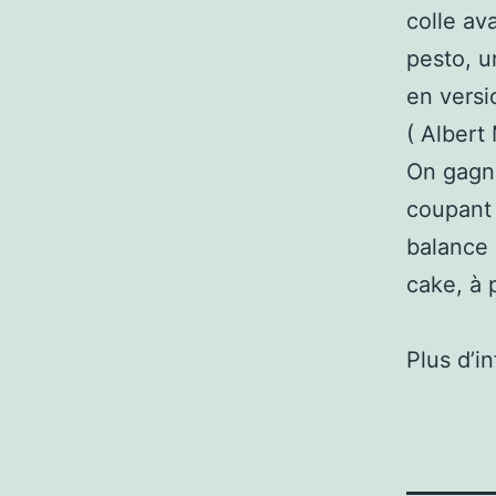
colle av
pesto, u
en versi
( Albert
On gagne
coupant 
balance 
cake, à 
Plus d’i