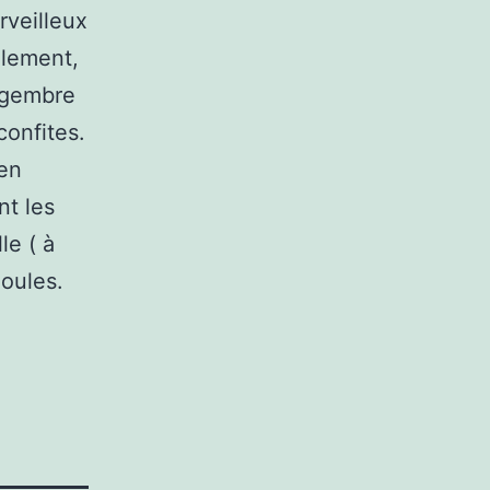
rveilleux
alement,
ingembre
confites.
 en
nt les
le ( à
oules.