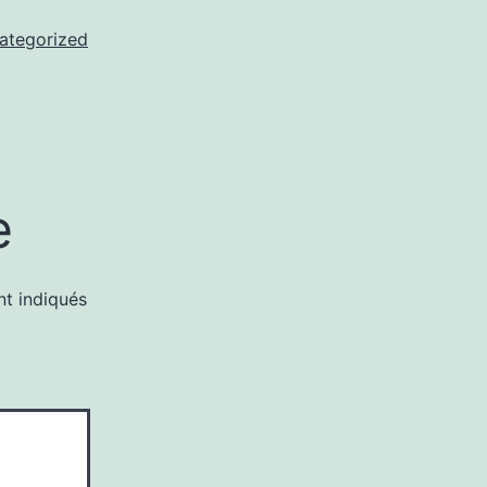
ategorized
e
nt indiqués