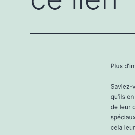
Plus d’i
Saviez-v
qu’ils e
de leur 
spéciaux
cela leu