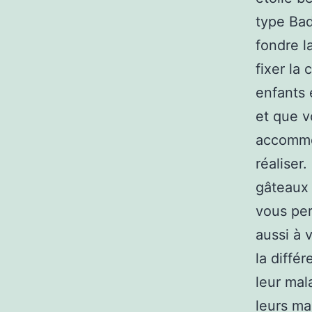
type Bad
fondre l
fixer la
enfants 
et que v
accommod
réaliser
gâteaux 
vous per
aussi à 
la diffé
leur mal
leurs ma