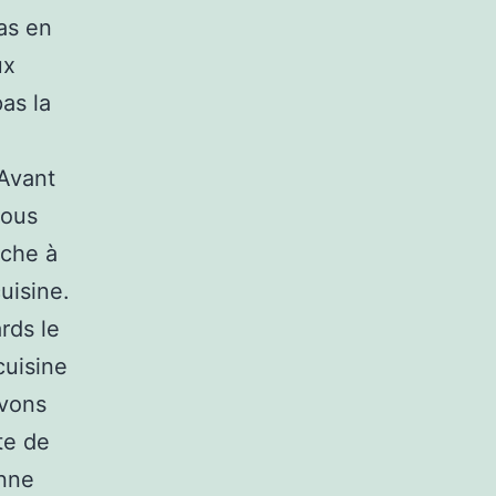
as en
ux
as la
 Avant
vous
nche à
uisine.
rds le
cuisine
evons
te de
onne