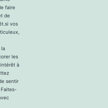
e faire
et de
êt.si vos
ticuleux,
 la
orer les
intérêt à
ettez
de sentir
 Faites-
avec