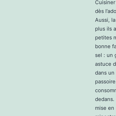
Cuisiner
dès l’ad
Aussi, l
plus ils 
petites 
bonne fa
sel : un
astuce d
dans un 
passoire
consommé
dedans. 
mise en 