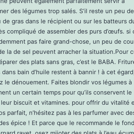
ne peuvent également parfaitement servir à
r des légumes trop salés. S’il reste un peu de
 de gras dans le récipient ou sur les batteurs d
très compliqué de assembler des purs d’œufs. si
demment pas faire grand-chose, un peu de cou
 de la de sel peuvent arracher la situation.Pour c
réparer des plats sans gras, c’est le BABA. Fritur
 dans bain d’huile restent à bannir ! à cet égard
 le dénouement. Faites blondir vos légumes à 
ment un certain temps pour qu’ils conservent le
leur biscuit et vitamines. pour offrir du vitalité 
os parfait, n’hésitez pas à les parfumer avec de
des épice ! Et parce que le recommande le fon
ernard ravet, osez mijoter des plats à l’eau écu