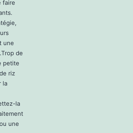
 faire
ants.
atégie,
eurs
st une
.Trop de
 petite
de riz
 la
ttez-la
aitement
 ou une