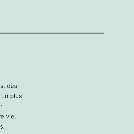
s, dès
 En plus
r
e vie,
s.