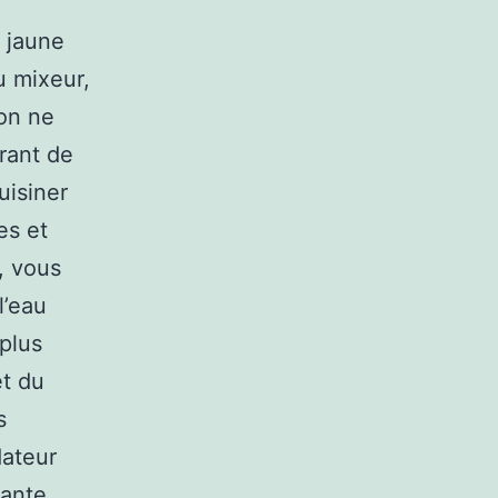
 jaune
u mixeur,
 on ne
rant de
uisiner
es et
, vous
l’eau
 plus
et du
s
dateur
mante