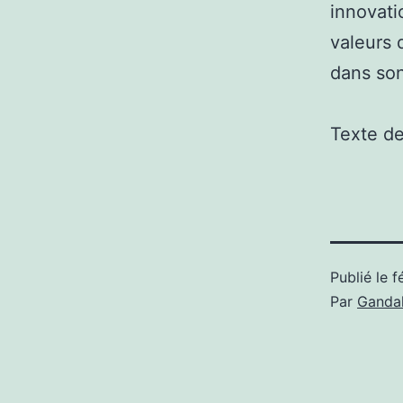
innovat
valeurs 
dans son
Texte d
Publié le
f
Par
Gandal