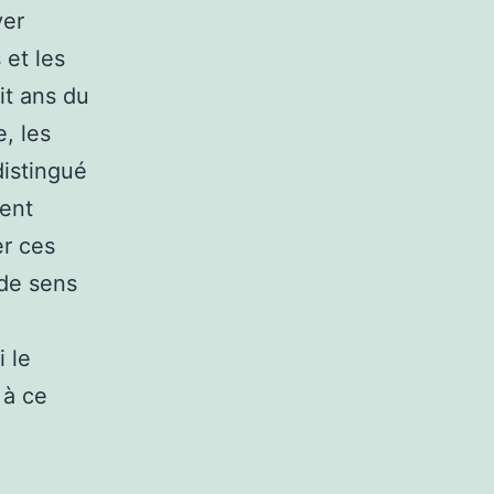
ver
 et les
it ans du
, les
distingué
ment
er ces
 de sens
 le
 à ce