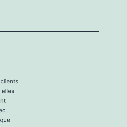
clients
 elles
ont
ec
 que