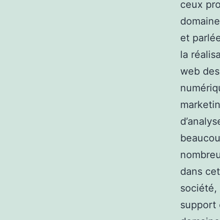
ceux pro
domaine 
et parlé
la réali
web desi
numériqu
marketin
d’analys
beaucoup
nombreus
dans cet
société,
support 