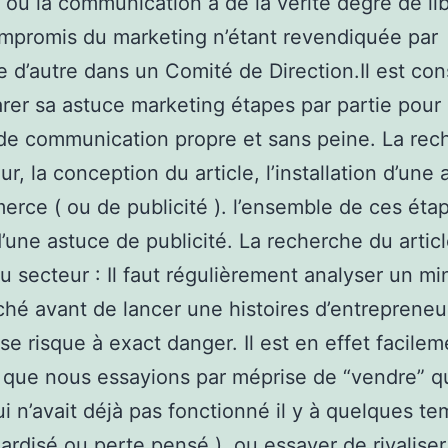
où la communication a de la vérité degré de lib
mpromis du marketing n’étant revendiquée par
 d’autre dans un Comité de Direction.Il est co
rer sa astuce marketing étapes par partie pour 
de communication propre et sans peine. La rec
r, la conception du article, l’installation d’une
rce ( ou de publicité ). l’ensemble de ces éta
d’une astuce de publicité. La recherche du articl
du secteur : Il faut régulièrement analyser un mi
hé avant de lancer une histoires d’entrepreneu
 se risque à exact danger. Il est en effet facilem
 que nous essayions par méprise de “vendre” 
i n’avait déjà pas fonctionné il y à quelques te
gardisé ou perte pensé ), ou essayer de rivalise