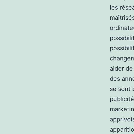
les résea
maîtrisé
ordinate
possibil
possibil
changeme
aider de
des anné
se sont 
publicit
marketin
apprivoi
appariti