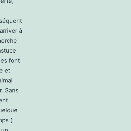
erté,
nséquent
arriver à
herche
 astuce
pes font
e et
nimal
r. Sans
ent
quelque
mps (
r un