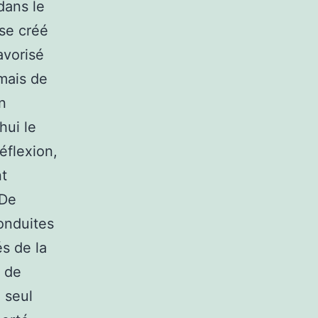
dans le
se créé
avorisé
rmais de
n
hui le
éflexion,
nt
 De
onduites
és de la
t de
 seul