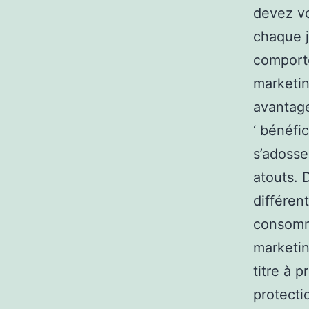
devez vo
chaque j
comporte
marketin
avantage
‘ bénéfi
s’adosse
atouts. 
différent
consomma
marketin
titre à 
protectio