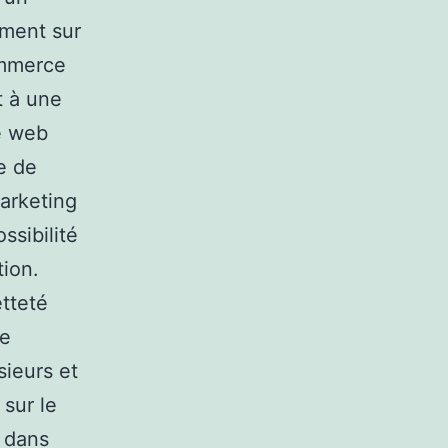
ement sur
ommerce
t à une
Le web
e de
marketing
ssibilité
tion.
etteté
de
sieurs et
 sur le
 dans