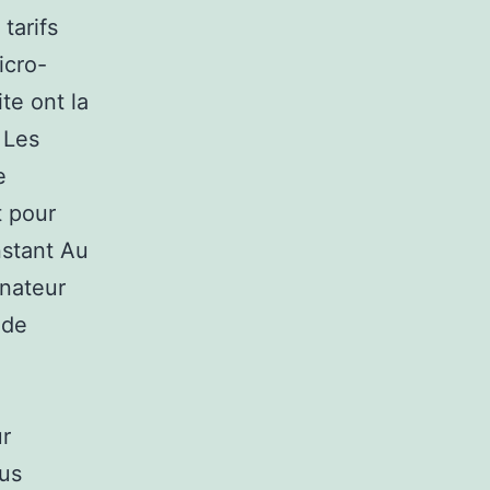
tarifs
icro-
te ont la
 Les
e
t pour
nstant Au
inateur
 de
e
ur
ous