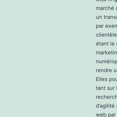
marché d
un trans
par exem
clientèl
étant le
marketin
numériqu
rendre u
Elles po
tant sur
recherch
d’agilit
web par