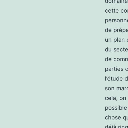
domaine 
cette co
personne
de prépa
un plan 
du secteu
de comme
parties 
l’étude 
son marc
cela, on
possible
chose qu
déjà rin