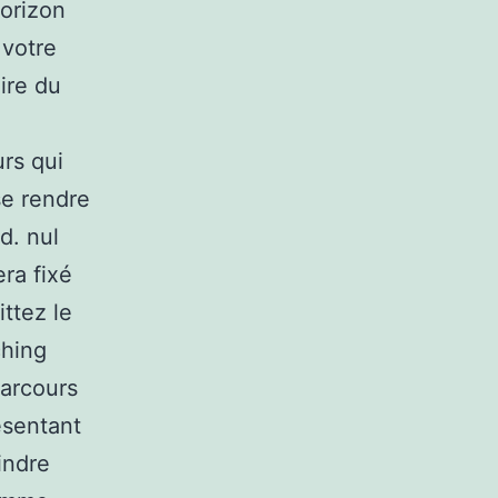
horizon
 votre
ire du
rs qui
se rendre
d. nul
era fixé
ttez le
ching
parcours
résentant
indre