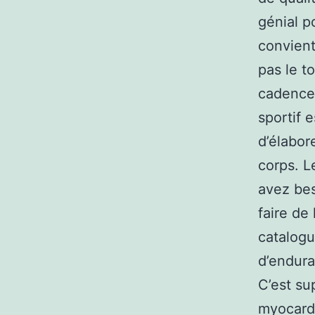
génial po
convient
pas le t
cadence 
sportif 
d’élabor
corps. L
avez bes
faire de
catalogu
d’endura
C’est su
myocardi