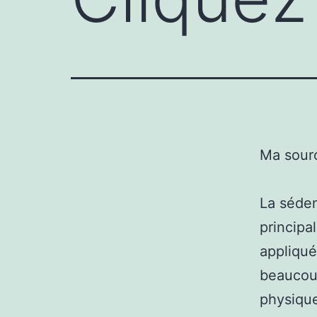
Ma sour
La séden
principa
appliqué
beaucoup
physique