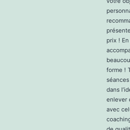
votre ob
personna
recomman
présente
prix ! E
accompag
beaucoup
forme ! 
séances 
dans l’id
enlever 
avec cel
coaching
de quali