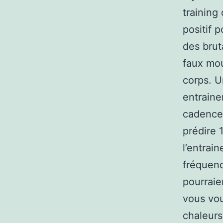
training
positif p
des brut
faux mou
corps. Un
entraine
cadence e
prédire 
l’entrain
fréquenc
pourraie
vous vou
chaleurs