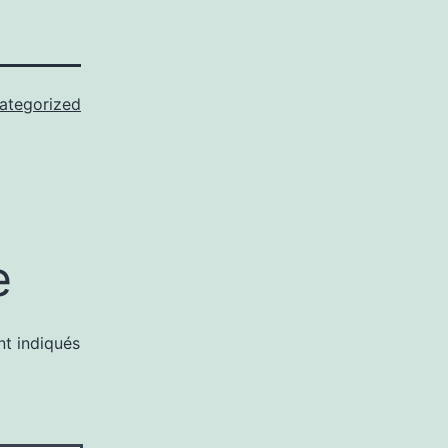
ategorized
e
nt indiqués