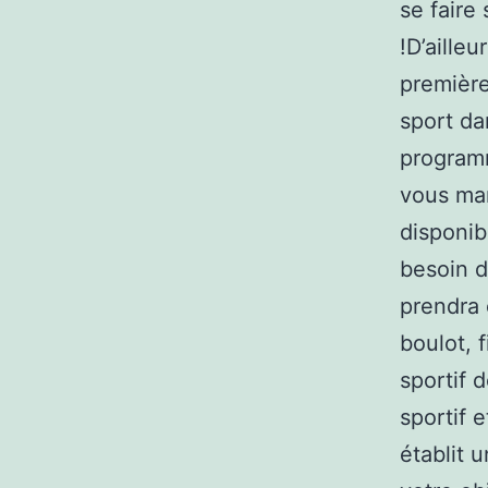
se faire
!D’ailleu
première
sport da
programm
vous mar
disponib
besoin de
prendra 
boulot, 
sportif 
sportif 
établit 