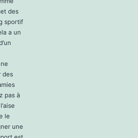
ramme
 et des
 sportif
la a un
d’un
nne
r des
amies
ez pas à
’aise
e le
gner une
port est