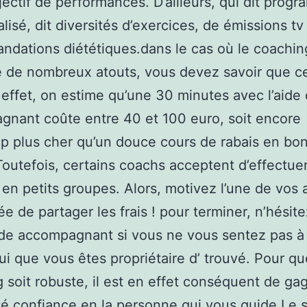
jectif de performances. D’ailleurs, qui dit prog
lisé, dit diversités d’exercices, de émissions tv
dations diététiques.dans le cas où le coaching
 de nombreux atouts, vous devez savoir que ce
n effet, on estime qu’une 30 minutes avec l’aide 
nant coûte entre 40 et 100 euro, soit encore
 plus cher qu’un douce cours de rabais en bo
Toutefois, certains coachs acceptent d’effectue
en petits groupes. Alors, motivez l’une de vos 
ée de partager les frais ! pour terminer, n’hésit
de accompagnant si vous ne vous sentez pas à l
ui que vous êtes propriétaire d’ trouvé. Pour qu
 soit robuste, il est en effet conséquent de ga
té confiance en la personne qui vous guide.Le s