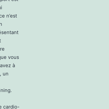
ui
ce n’est
n
ésentant
t
tre
que vous
 avez à
, un
ining.
e cardio-