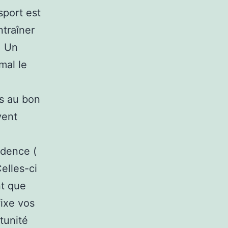
sport est
ntraîner
. Un
mal le
ps au bon
vent
cadence (
elles-ci
nt que
fixe vos
rtunité