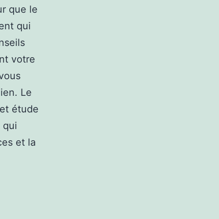
ur que le
ent qui
nseils
nt votre
 vous
dien. Le
 et étude
 qui
es et la