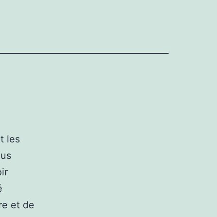
t les
lus
ir
é
re et de