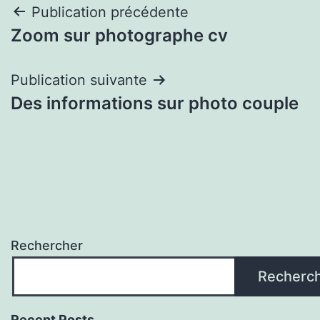
Navigation
Publication précédente
Zoom sur photographe cv
de
l’article
Publication suivante
Des informations sur photo couple
Rechercher
Recherc
Recent Posts