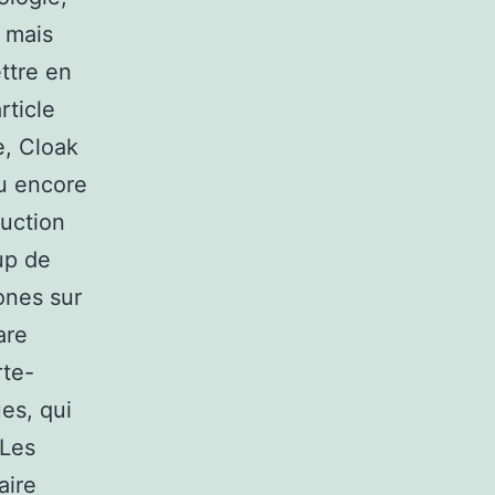
 mais
ttre en
rticle
e, Cloak
u encore
duction
up de
ones sur
are
rte-
es, qui
.Les
aire