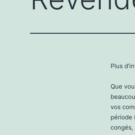
Plus d’i
Que vous
beaucoup
vos comp
période 
congés, 