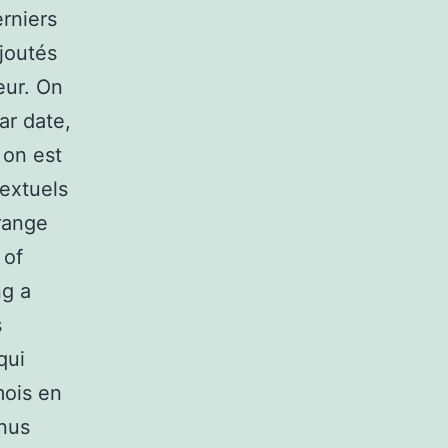
rniers
joutés
eur. On
ar date,
 on est
textuels
Orange
 of
ng a
s
qui
mois en
enus