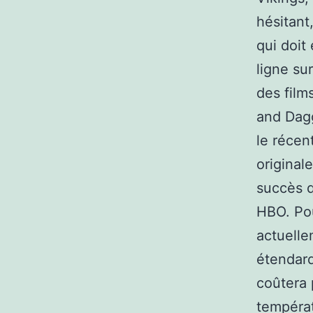
hésitant
qui doit
ligne su
des film
and Dagg
le récen
original
succès q
HBO. Pou
actuelle
étendard
coûtera 
températ