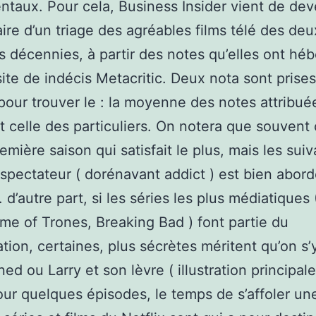
taux. Pour cela, Business Insider vient de deve
aire d’un triage des agréables films télé des deu
s décennies, à partir des notes qu’elles ont hé
site de indécis Metacritic. Deux nota sont prise
our trouver le : la moyenne des notes attribuée
t celle des particuliers. On notera que souvent 
emière saison qui satisfait le plus, mais les sui
 spectateur ( dorénavant addict ) est bien abor
e. d’autre part, si les séries les plus médiatiques
e of Trones, Breaking Bad ) font partie du
ation, certaines, plus sécrètes méritent qu’on s’y
ed ou Larry et son lèvre ( illustration principale
ur quelques épisodes, le temps de s’affoler un