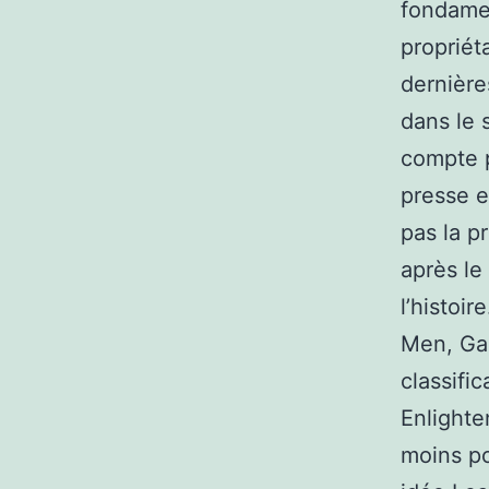
fondamen
propriét
dernière
dans le 
compte p
presse e
pas la pr
après le
l’histoir
Men, Gam
classific
Enlighten
moins po