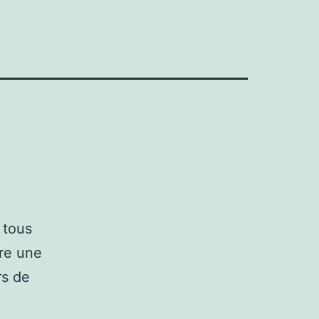
 tous
tre une
rs de