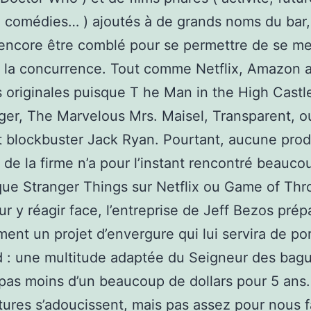
, comédies… ) ajoutés à de grands noms du bar,
 encore être comblé pour se permettre de se me
r la concurrence. Tout comme Netflix, Amazon a
s originales puisque T he Man in the High Castl
er, The Marvelous Mrs. Maisel, Transparent, o
t blockbuster Jack Ryan. Pourtant, aucune pro
e de la firme n’a pour l’instant rencontré beauco
ue Stranger Things sur Netflix ou Game of Thr
r y réagir face, l’entreprise de Jeff Bezos prép
ment un projet d’envergure qui lui servira de po
 : une multitude adaptée du Seigneur des bagu
pas moins d’un beaucoup de dollars pour 5 ans
ures s’adoucissent, mais pas assez pour nous f