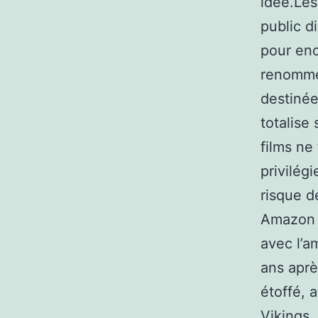
idée.Les
public d
pour enc
renommés
destiné
totalise
films ne
privilég
risque d
Amazon l
avec l’a
ans aprè
étoffé, 
Vikings,