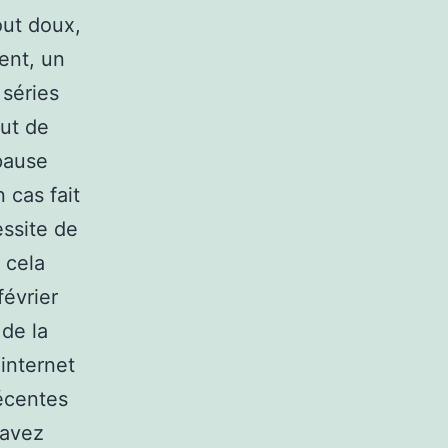
out doux,
ent, un
 séries
out de
pause
 cas fait
essite de
 cela
février
 de la
internet
récentes
 avez