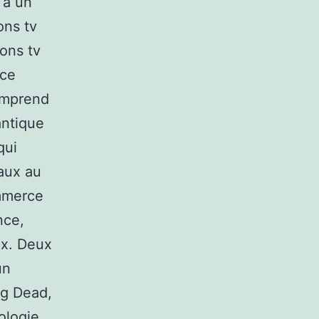
 à un
ons tv
ons tv
ace
omprend
antique
qui
naux au
ommerce
nce,
ix. Deux
un
ng Dead,
ologie,