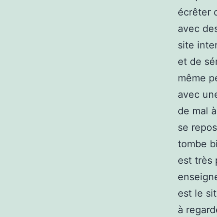
écrêter 
avec des
site int
et de sé
même pen
avec une
de mal à
se repos
tombe bi
est très 
enseigne
est le s
à regard