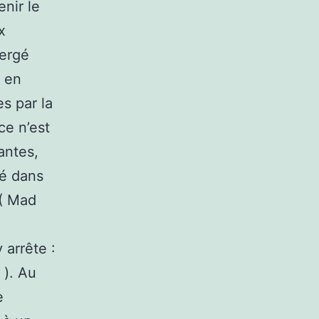
nir le
x
bergé
s en
s par la
ce n’est
vantes,
dé dans
 ( Mad
 arrête :
 ). Au
e