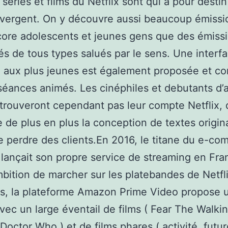
 séries et films du Netflix sont qui a pour destin
ivergent. On y découvre aussi beaucoup émissi
ore adolescents et jeunes gens que des émissi
 de tous types salués par le sens. Une interf
e aux plus jeunes est également proposée et c
 séances animés. Les cinéphiles et debutants d’
 trouveront cependant pas leur compte Netflix, 
ie de plus en plus la conception de textes origi
e perdre des clients.En 2016, le titane du e-c
ançait son propre service de streaming en Fra
mbition de marcher sur les platebandes de Netfl
s, la plateforme Amazon Prime Video propose 
avec un large éventail de films ( Fear The Walki
 Doctor Who ) et de films phares ( activité, futur