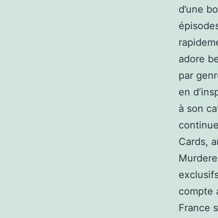
d’une bo
épisodes
rapidem
adore be
par genr
en d’ins
à son ca
continue
Cards, a
Murderer
exclusif
compte a
France s