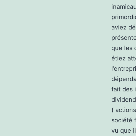
inamicau
primordi
aviez dé
présente
que les 
étiez at
l’entrep
dépendan
fait des
dividend
( action
société 
vu que i