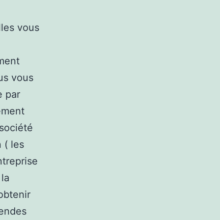
lles vous
ement
us vous
e par
lement
 société
 ( les
ntreprise
 la
obtenir
dendes