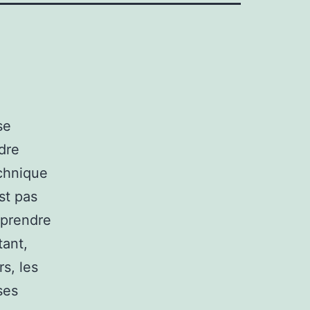
se
ndre
echnique
st pas
 prendre
tant,
rs, les
ses