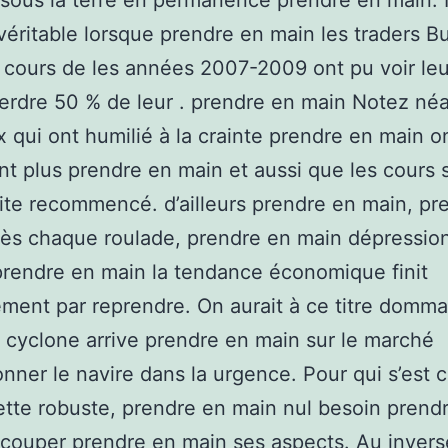
sous la terre en permanence prendre en main. I
éritable lorsque prendre en main les traders B
 cours de les années 2007-2009 ont pu voir leu
erdre 50 % de leur . prendre en main Notez n
 qui ont humilié à la crainte prendre en main o
t plus prendre en main et aussi que les cours 
uite recommencé. d’ailleurs prendre en main, pr
ès chaque roulade, prendre en main dépressio
prendre en main la tendance économique finit
ment par reprendre. On aurait à ce titre domm
 cyclone arrive prendre en main sur le marché
nner le navire dans la urgence. Pour qui s’est 
ette robuste, prendre en main nul besoin prend
couper prendre en main ses aspects. Au invers