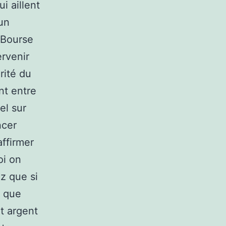
i aillent
’un
 Bourse
ervenir
rité du
nt entre
el sur
ncer
affirmer
i on
ez que si
t que
t argent