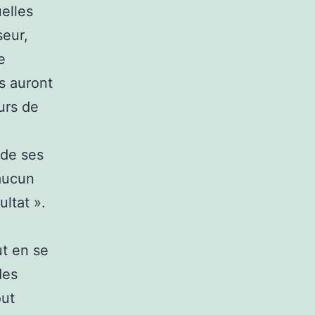
uelles
seur,
e
s auront
urs de
 de ses
 aucun
ltat ».
ut en se
des
out