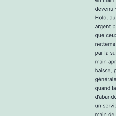
en main 
devenu v
Hold, au
argent p
que ceux
nettemen
par la s
main apr
baisse, 
générale
quand la
d’abando
un servi
main de 