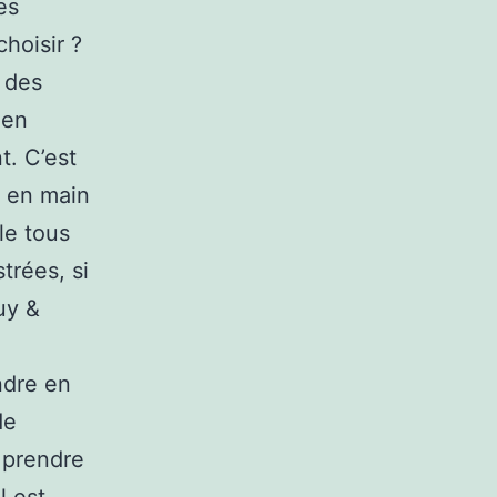
es
hoisir ?
 des
 en
t. C’est
 en main
le tous
trées, si
uy &
ndre en
de
e prendre