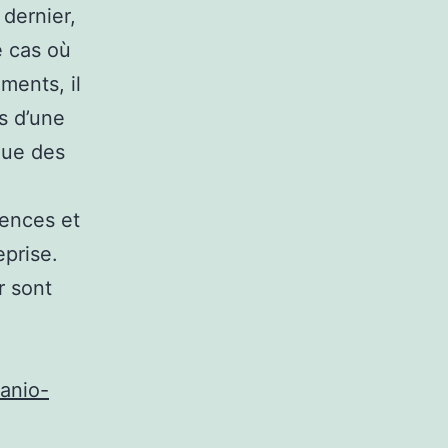
 dernier,
e cas où
ments, il
s d’une
que des
tences et
eprise.
r sont
.
ranio-