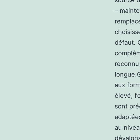
source d
– mainte
remplace
choisiss
défaut. 
compléme
reconnu 
longue.G
aux form
élevé, l
sont pr
adaptées
au nivea
dévalori