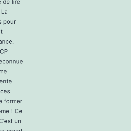
 de lire
 La
s pour
t
ance.
NCP
 reconnue
ôme
sente
nces
e former
lôme ! Ce
C’est un