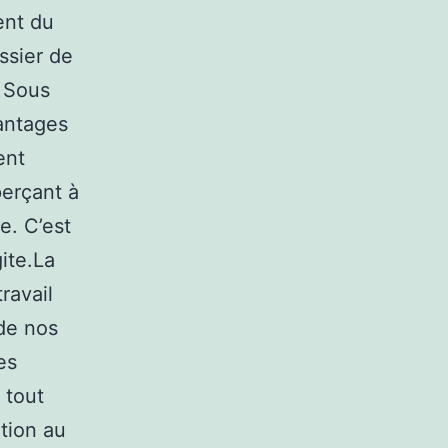
ent du
ssier de
. Sous
vantages
ent
erçant à
e. C’est
gite.La
ravail
 de nos
es
 tout
ation au