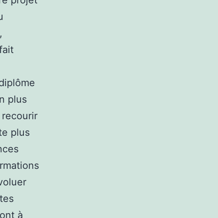
re projet
u
,
ait
 diplôme
n plus
 recourir
te plus
ances
rmations
voluer
stes
ont à