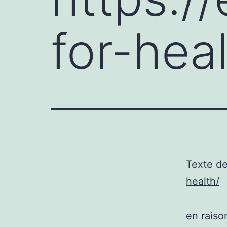
for-heal
Texte d
health/
en raison