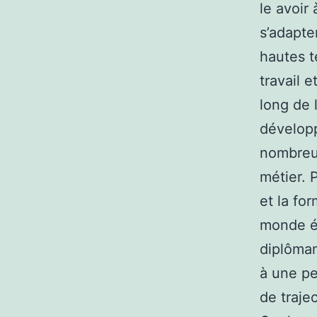
le avoir 
s’adapte
hautes t
travail 
long de l
développ
nombreu
métier. P
et la fo
monde éc
diplôman
à une pe
de traje