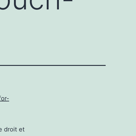
for-
e droit et