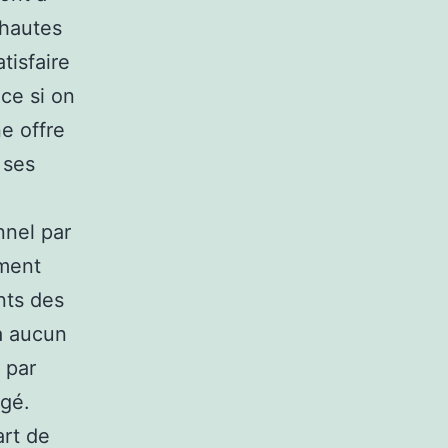
 hautes
tisfaire
ce si on
e offre
 ses
nnel par
ement
ents des
ra aucun
 par
rgé.
art de