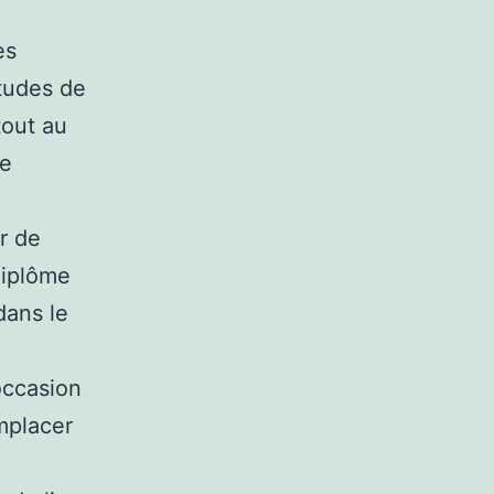
es
tudes de
tout au
se
r de
 diplôme
dans le
occasion
mplacer