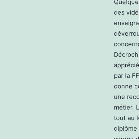
Quelque 
des vidé
enseigne
déverrou
concerna
Décroche
apprécié
par la F
donne co
une rec
métier. 
tout au 
diplôme 