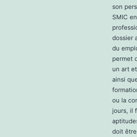
son pers
SMIC en 
professi
dossier 
du emplo
permet d
un art e
ainsi que
formatio
ou la co
jours, i
aptitude
doit êtr