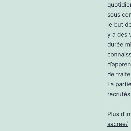
quotidien
sous con
le but d
y a des 
durée mi
connaiss
d’appren
de traite
La parti
recrutés
Plus d’i
sacree/