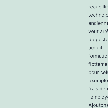
recueill
technolo
ancienne
veut arr
de poste
acquit. 
formatio
flotteme
pour celu
exemples
frais de
l’employ
Ajoutons