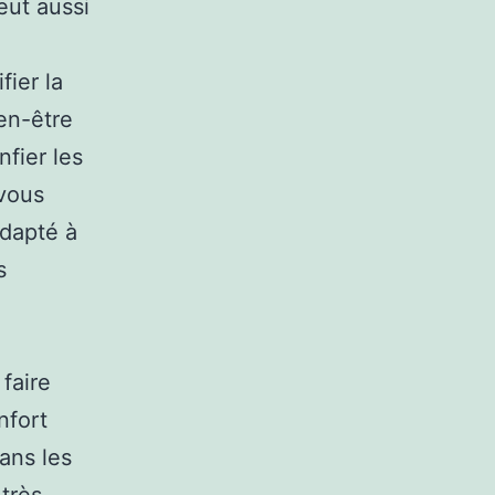
peut aussi
fier la
en-être
fier les
 vous
adapté à
s
faire
nfort
ans les