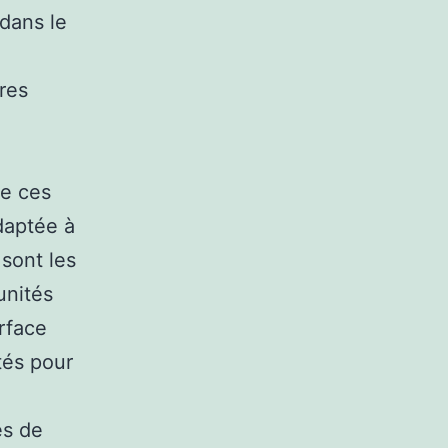
dans le
res
de ces
daptée à
sont les
unités
rface
tés pour
és de