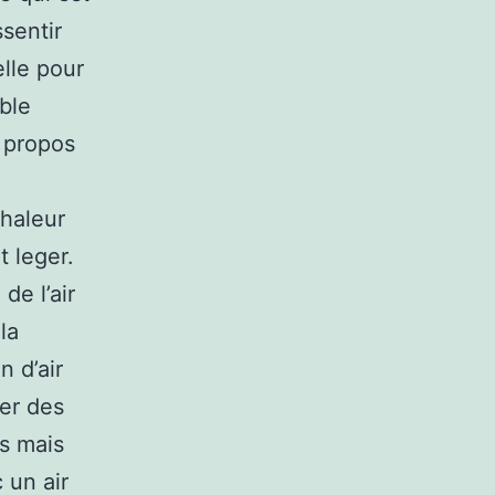
sentir
lle pour
ble
à propos
chaleur
t leger.
de l’air
la
n d’air
rer des
s mais
 un air