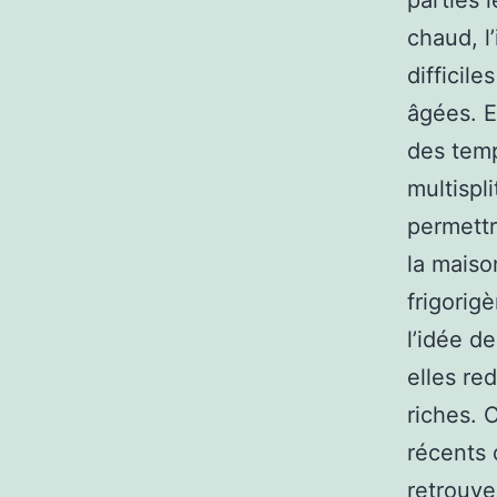
parties l
chaud, l
difficil
âgées. E
des temp
multispl
permettr
la maiso
frigorig
l’idée de
elles re
riches. C
récents 
retrouve