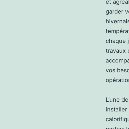
et agréab
garder v
hivernal
températ
chaque j
travaux 
accompag
vos beso
opératio
L’une de
installe
calorifi