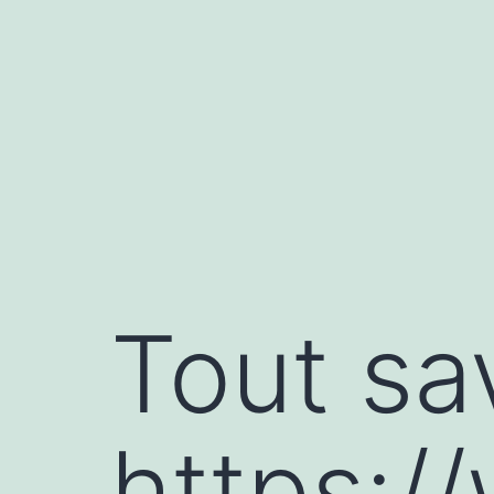
Aller
au
contenu
Tout sa
https:/