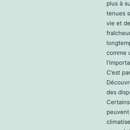
plus à s
tenues s
vie et d
fraîcheu
longtemp
comme un
l’import
C’est pa
Découvre
des disp
Certains
peuvent 
climatis