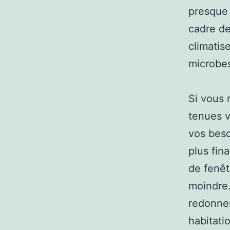
presque 
cadre de 
climatis
microbes
Si vous 
tenues v
vos beso
plus fina
de fenêt
moindre.
redonner
habitati