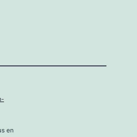
m-
us en