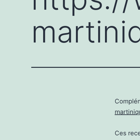
martini
Complém
martini
Ces rece