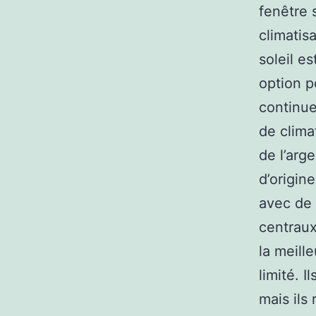
fenêtre 
climatis
soleil e
option p
continue
de clima
de l’arg
d’origin
avec de 
centraux
la meill
limité. 
mais ils