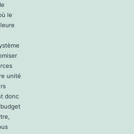
de
où le
lleure
système
omiser
urces
re unité
urs
nt donc
n budget
tre,
ous