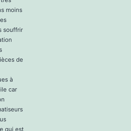
 très
ons moins
mes
 souffrir
ation
s
pièces de
ues à
ile car
on
matiseurs
ous
e qui est