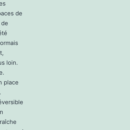
ces
paces de
u de
été
sormais
t,
s loin.
e.
n place
.
éversible
un
fraîche