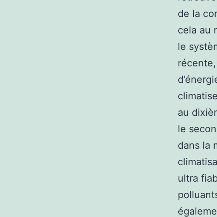
de la co
cela au 
le systè
récente,
d’énergi
climatis
au dixiè
le second
dans la 
climatis
ultra fia
polluant
égalemen