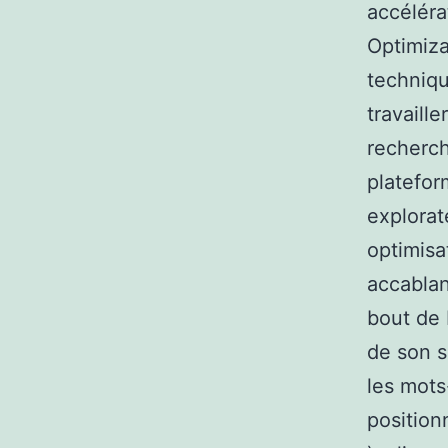
accéléra
Optimiza
techniqu
travaill
recherch
platefor
explorate
optimisa
accablan
bout de 
de son s
les mots-
position