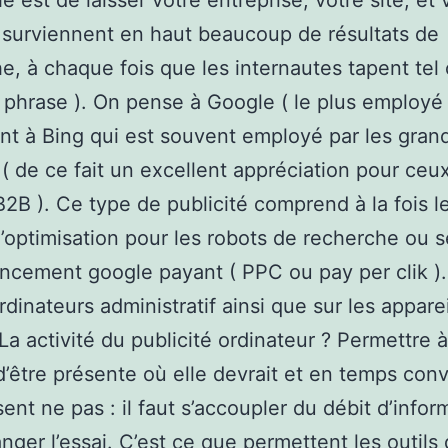
e est de laisser votre entreprise, votre site, et 
 surviennent en haut beaucoup de résultats de
e, à chaque fois que les internautes tapent tel 
 phrase ). On pense à Google ( le plus employé 
t à Bing qui est souvent employé par les gran
( de ce fait un excellent appréciation pour ceu
B2B ). Ce type de publicité comprend à la fois l
’optimisation pour les robots de recherche ou s
encement google payant ( PPC ou pay per clik ).
rdinateurs administratif ainsi que sur les appare
La activité du publicité ordinateur ? Permettre à
d’être présente où elle devrait et en temps con
sent ne pas : il faut s’accoupler du débit d’infor
nger l’essai. C’est ce que permettent les outils 