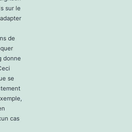
s sur le
 adapter
ens de
iquer
ng donne
Ceci
ue se
actement
exemple,
en
cun cas