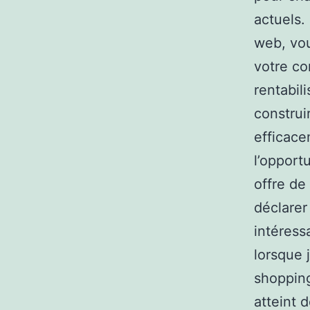
actuels.
web, vou
votre co
rentabil
constru
efficace
l’opport
offre de
déclarer
intéress
lorsque 
shopping
atteint 