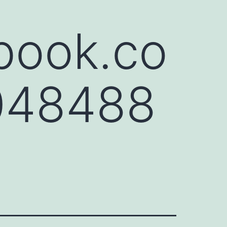
book.co
048488