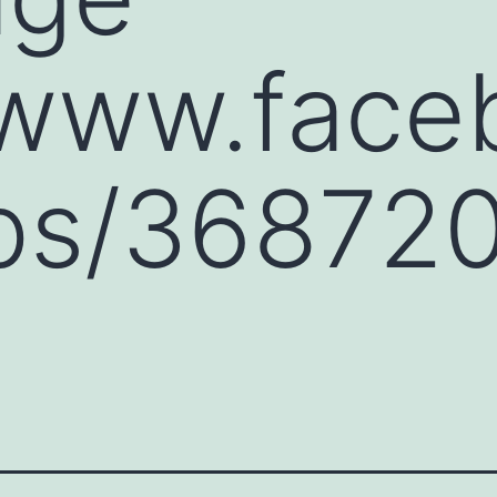
/www.face
ps/36872