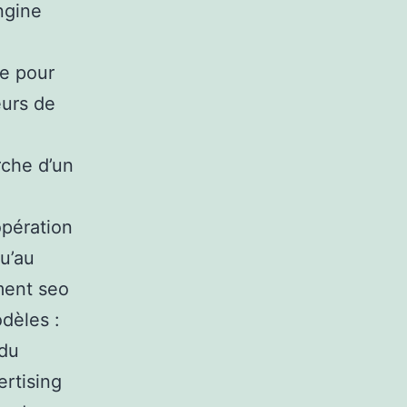
ngine
ce pour
eurs de
rche d’un
opération
qu’au
ment seo
dèles :
 du
rtising