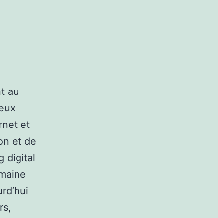
nt au
deux
rnet et
on et de
 digital
omaine
urd’hui
rs,