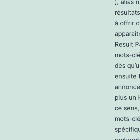
), alias
résultat
à offrir
apparaît
Result P
mots-clé
dès qu’u
ensuite 
annonce.
plus un 
ce sens,
mots-cl
spécifiq