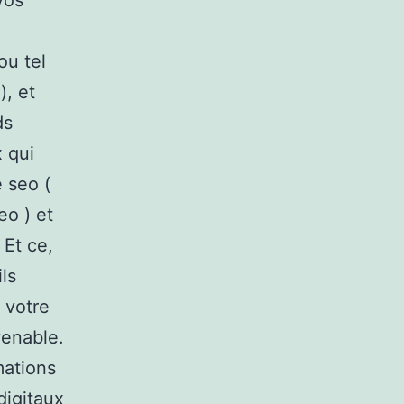
vos
ou tel
), et
ds
x qui
e seo (
eo ) et
 Et ce,
ils
 votre
venable.
mations
digitaux