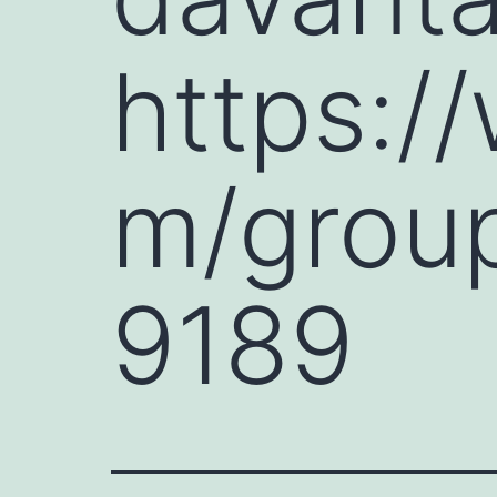
https:/
m/grou
9189