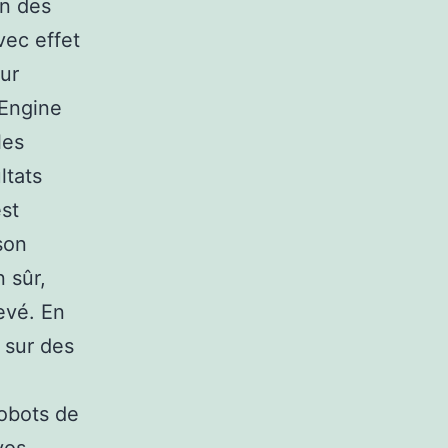
on des
vec effet
our
 Engine
les
ltats
est
son
n sûr,
evé. En
 sur des
robots de