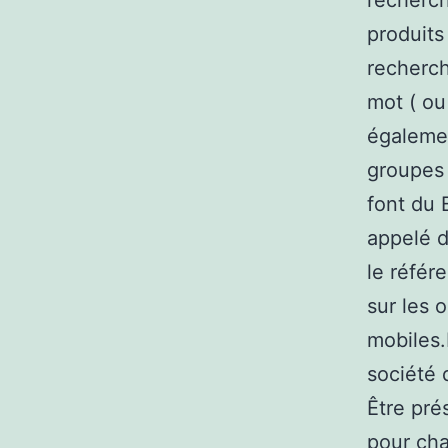
recherch
produits
recherch
mot ( ou
égalemen
groupes 
font du 
appelé d
le référ
sur les o
mobiles.
société 
Être pré
pour cha