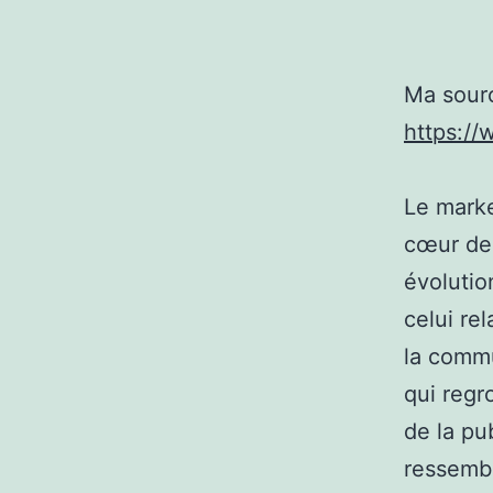
Ma sour
https:/
Le marke
cœur de 
évolutio
celui re
la commu
qui regr
de la pu
ressembl