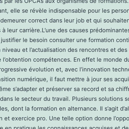
s par les OPCAs aux organismes de formations.
t, elle se révèle indispensable pour les perso
 demeurer correct dans leur job et qui souhaitent
s à leur carrière.L’une des causes prédominante
justifier le besoin consulter une formation cont
à niveau et l’actualisation des rencontres et des
e l’obtention compétences. En effet le monde du
rogressive évolution et, avec l’innovation tech
nsition numérique, il faut mettre à jour ses acqu
ême s’adapter et préserver sa record et sa chiff
 dans le secteur du travail. Plusieurs solutions s
es, dont la formation en alternance. Il s’agit d’a
n et exercice pro. Une telle option donne l’oppo
e en pratique les connaissances acquises et de