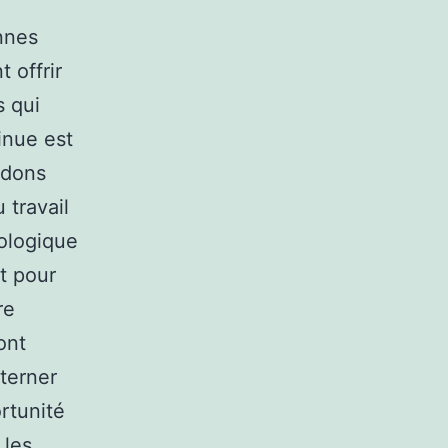
nnes
 offrir
s qui
inue est
 dons
 travail
nologique
it pour
re
ont
lterner
rtunité
 les