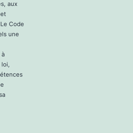
s, aux
 et
. Le Code
tels une
 à
loi,
pétences
de
sa