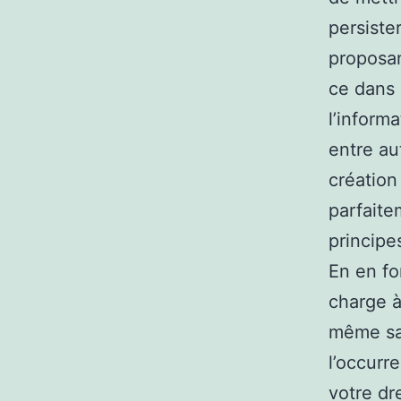
persister
proposan
ce dans 
l’informa
entre au
création
parfaite
principe
En en fo
charge à
même san
l’occurr
votre dr