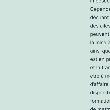
imposée
Cependan
désirant
des aile
peuvent 
la mise 
ainsi qu
est en p
et la tra
être à m
d’affaire
disponibl
formatio
de mettr