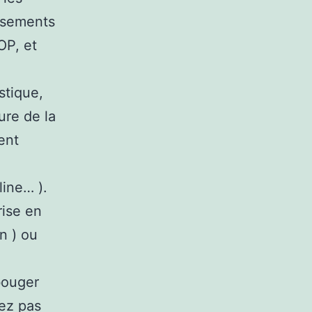
issements
OP, et
istique,
ure de la
ent
line… ).
rise en
n ) ou
bouger
lez pas