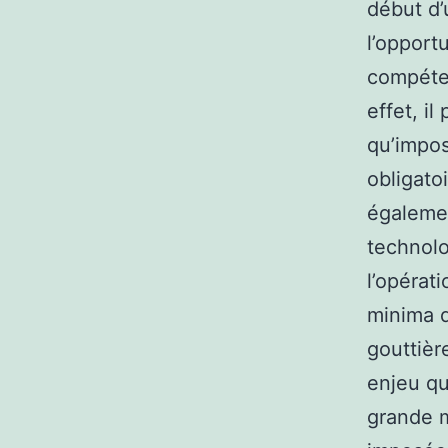
début d’
l’opport
compéten
effet, i
qu’impos
obligato
égalemen
technolo
l’opérati
minima d
gouttièr
enjeu qu
grande m