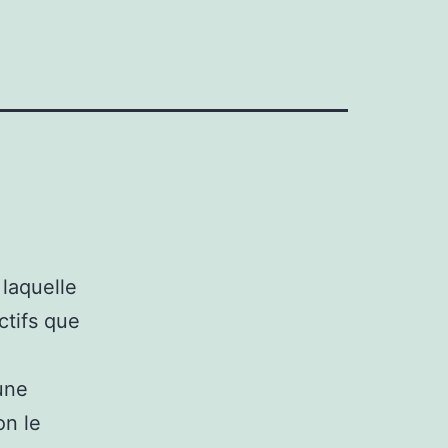
laquelle
ctifs que
 une
on le