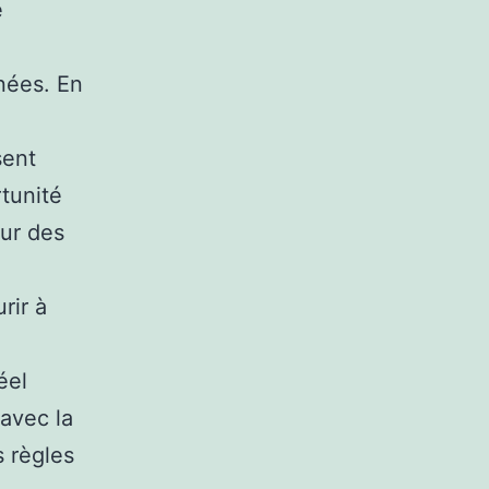
e
nées. En
sent
rtunité
our des
rir à
éel
avec la
s règles