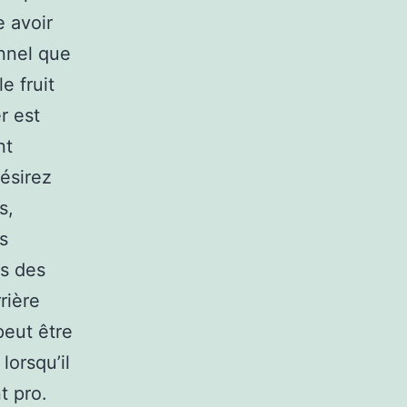
e avoir
onnel que
e fruit
r est
nt
ésirez
s,
s
rs des
rière
peut être
orsqu’il
t pro.