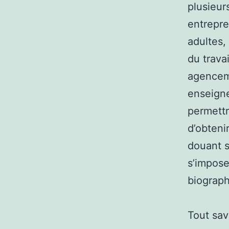
plusieu
entrepre
adultes,
du trava
agenceme
enseigne
permett
d’obteni
douant s
s’impose
biograph
Tout sav