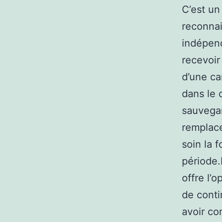
C’est un
reconna
indépen
recevoir
d’une ca
dans le 
sauvegar
remplace
soin la 
période.
offre l’
de conti
avoir co