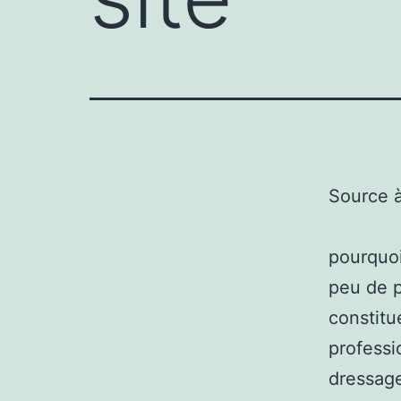
Source 
pourquoi
peu de p
constitu
professi
dressage