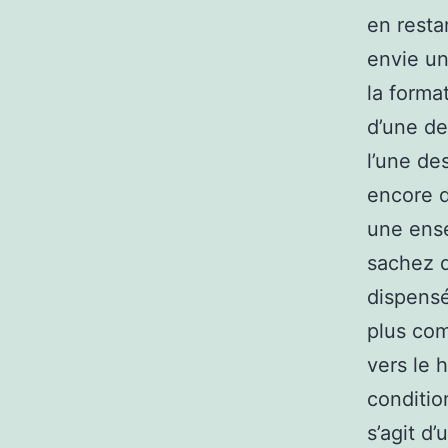
en resta
envie un
la format
d’une de
l’une de
encore d
une ense
sachez 
dispensé
plus com
vers le 
conditio
s’agit d