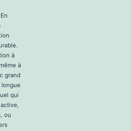
 En
s
tion
urable.
tion à
t même à
ec grand
u longue
uel qui
 active,
, ou
ers