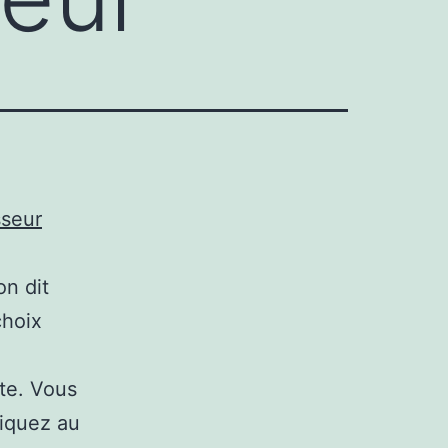
sseur
on dit
choix
nte. Vous
liquez au