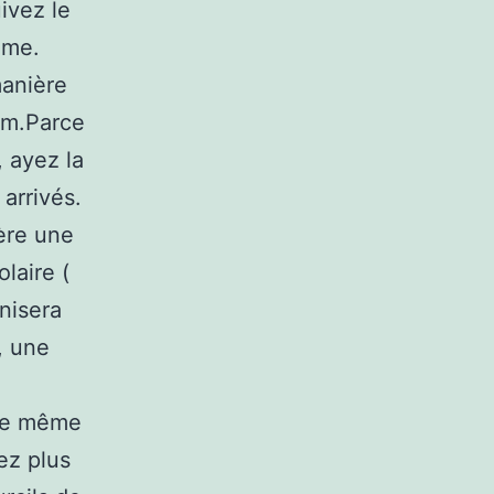
ivez le
ème.
manière
um.Parce
, ayez la
arrivés.
fère une
laire (
onisera
, une
ite même
ez plus