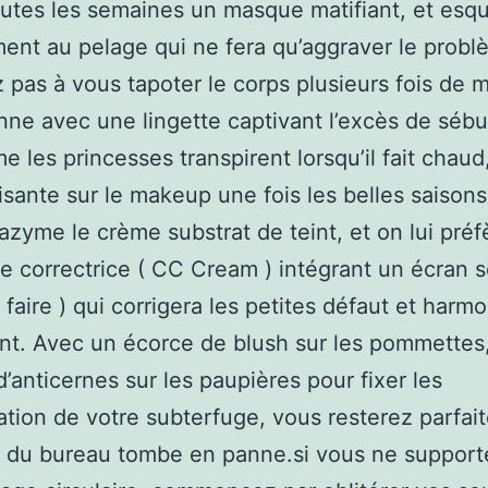
utes les semaines un masque matifiant, et esqu
nt au pelage qui ne fera qu’aggraver le probl
z pas à vous tapoter le corps plusieurs fois de 
nne avec une lingette captivant l’excès de séb
 les princesses transpirent lorsqu’il fait chaud
isante sur le makeup une fois les belles saisons 
azyme le crème substrat de teint, et on lui pré
correctrice ( CC Cream ) intégrant un écran so
 faire ) qui corrigera les petites défaut et harm
int. Avec un écorce de blush sur les pommettes
’anticernes sur les paupières pour fixer les
tion de votre subterfuge, vous resterez parfa
im du bureau tombe en panne.si vous ne support