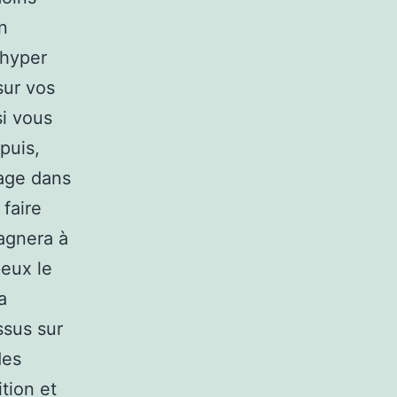
n
 hyper
sur vos
si vous
 puis,
sage dans
faire
pagnera à
peux le
a
ssus sur
des
tion et