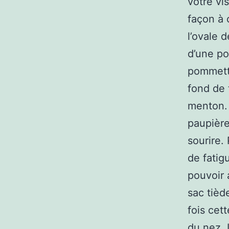
votre vi
façon à 
l’ovale 
d’une po
pommette
fond de 
menton. 
paupière
sourire.
de fatig
pouvoir 
sac tièd
fois cet
du nez. 