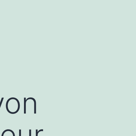
von
seur