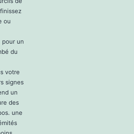
rcils de
finissez
e ou
z pour un
ombé du
s votre
rs signes
rend un
ure des
pos. une
rémités
moins