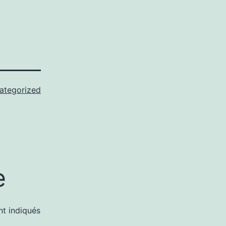
ategorized
e
nt indiqués