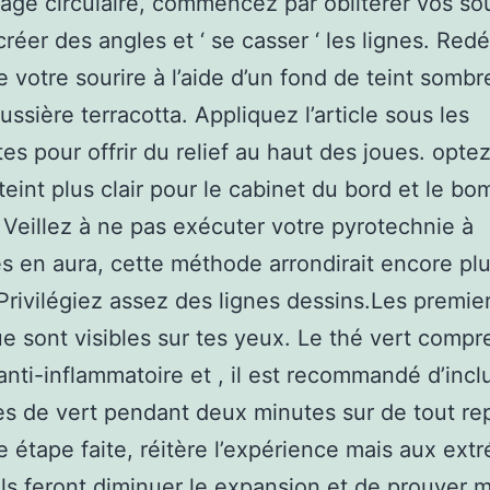
sage circulaire, commencez par oblitérer vos sou
créer des angles et ‘ se casser ‘ les lignes. Redé
de votre sourire à l’aide d’un fond de teint sombr
ussière terracotta. Appliquez l’article sous les
s pour offrir du relief au haut des joues. opte
teint plus clair pour le cabinet du bord et le b
Veillez à ne pas exécuter votre pyrotechnie à
s en aura, cette méthode arrondirait encore plu
 Privilégiez assez des lignes dessins.Les premie
ue sont visibles sur tes yeux. Le thé vert comp
anti-inflammatoire et , il est recommandé d’incl
es de vert pendant deux minutes sur de tout re
te étape faite, réitère l’expérience mais aux ext
Ils feront diminuer le expansion et de prouver 