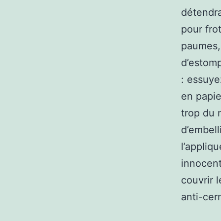
détendra
pour fro
paumes, 
d’estomp
: essuye
en papie
trop du 
d’embell
l’appliq
innocent
couvrir 
anti-cern