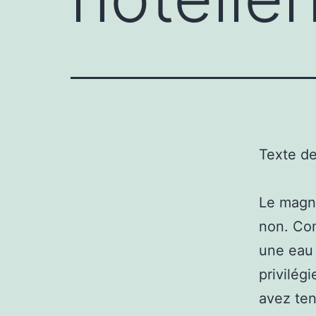
Texte d
Le magni
non. Com
une eau 
privilég
avez ten