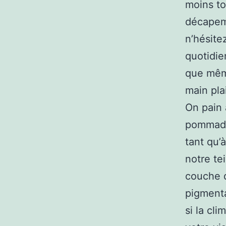
moins to
décapeme
n’hésite
quotidie
que même
main pla
On pain 
pommade 
tant qu’à
notre te
couche d
pigmenta
si la cl