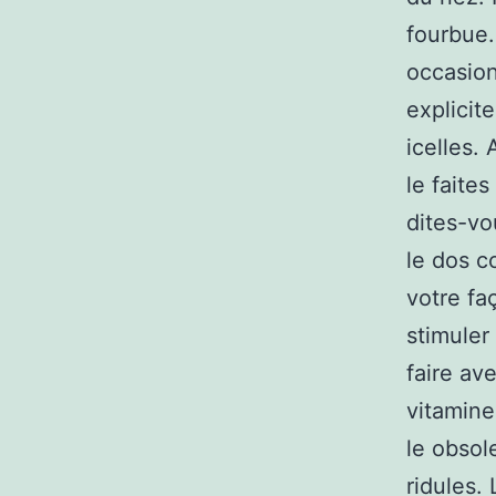
fourbue.
occasio
explicit
icelles.
le faites
dites-vo
le dos c
votre fa
stimuler
faire a
vitamine
le obsole
ridules.