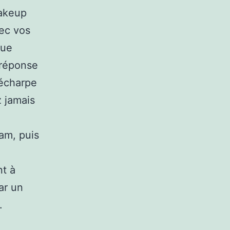
makeup
vec vos
que
 réponse
 écharpe
z jamais
eam, puis
nt à
ar un
.