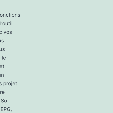
fonctions
’outil
c vos
us
us
 le
et
un
s projet
tre
( So
 EPG,