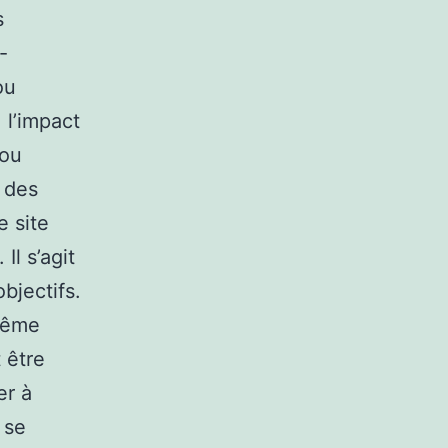
s
-
ou
 l’impact
 ou
n des
e site
l s’agit
objectifs.
même
t être
er à
 se