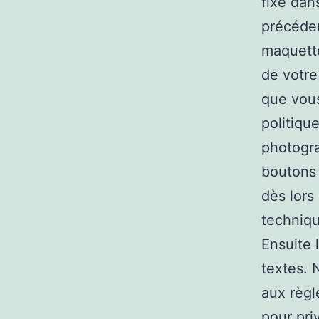
fixé dan
précéde
maquette
de votre
que vous
politiqu
photogr
boutons 
dès lors
techniqu
Ensuite 
textes. 
aux règl
pour pri