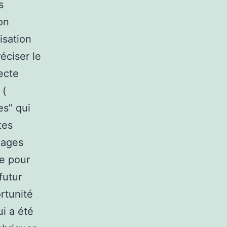
s
on
isation
éciser le
ecte
 (
es” qui
tes
pages
pe pour
futur
ortunité
ui a été