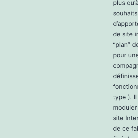
plus qu’
souhaits
d’apporte
de site 
“plan” d
pour une
compagni
définiss
fonction
type ). 
moduler 
site Int
de ce fa