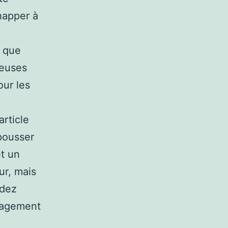
happer à
r que
reuses
our les
article
epousser
t un
ur, mais
edez
ngagement