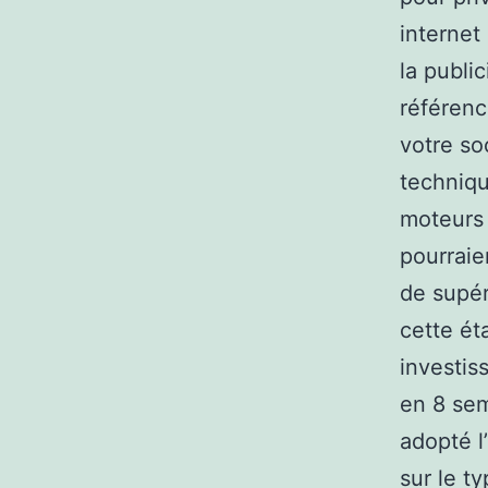
internet
la publi
référenc
votre so
techniqu
moteurs 
pourraie
de supér
cette é
investis
en 8 sem
adopté l
sur le t