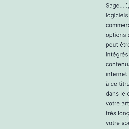
Sage… ),
logiciel
commerc
options 
peut êtr
intégrés
contenus
internet
à ce titr
dans le
votre art
très lon
votre so