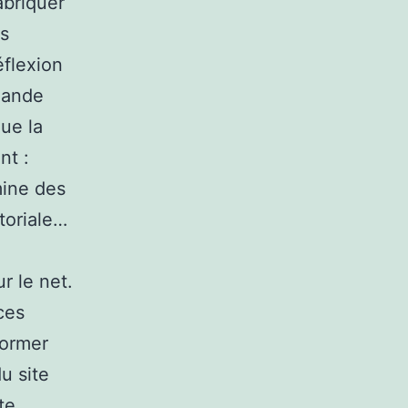
abriquer
s
éflexion
mande
ue la
nt :
mine des
toriale…
r le net.
ces
former
u site
te