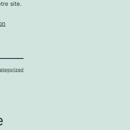
tre site.
on
ategorized
e