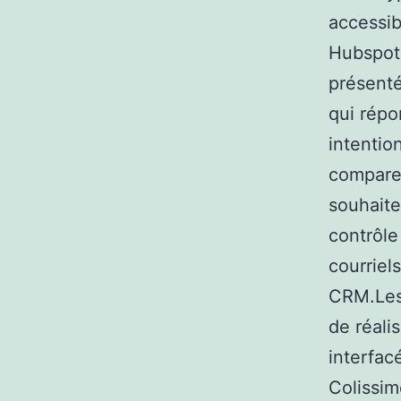
accessib
Hubspot…
présenté
qui répo
intentio
comparer
souhaite
contrôle
courriel
CRM.Les 
de réalis
interfac
Colissim