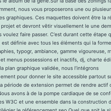
s le album de la gêne.Sur la base des zonings f
mment, nous vous proposerons une ou plusieur
s graphiques. Ces maquettes doivent être la r
 projet et devront vêtir visuellement le une de
 voulez faire passer. C’est durant cette étape q
e est définie avec tous les éléments qui la forme
aphies, typogr, ambiance, gamme vigoureuse, 
et menus possessions et inactifs, dj, charte édi
 la plan graphique validée, nous l’intégrons
ement pour donner le site accessible partout su
la période de extension permet de rendre actif 
Nous avons à de la pompe cardiaque de se con
es W3C et une ensemble dans la construction d
vilégier le référencement seo.Quel que soit le si