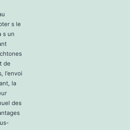
au
ter s le
à s un
ant
ochtones
t de
, l’envoi
nt, la
eur
nuel des
antages
ous-