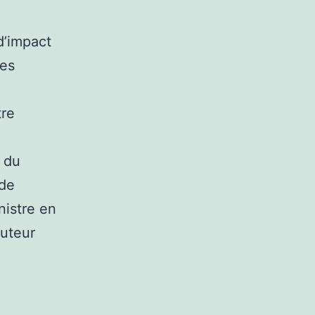
d’impact
les
tre
n du
 de
nistre en
cuteur