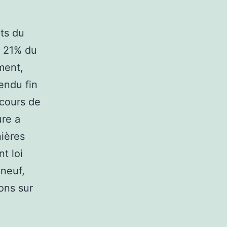
uts du
’à 21% du
ment,
rendu fin
 cours de
ure a
ières
t loi
 neuf,
ons sur