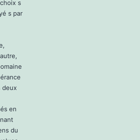
 choix s
yé s par
e,
autre,
 domaine
gérance
s deux
sés en
rnant
iens du