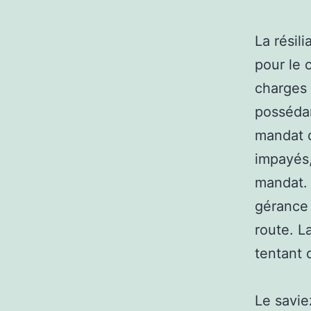
La résil
pour le 
charges 
possédan
mandat d
impayés,
mandat. 
gérance 
route. L
tentant 
Le savie