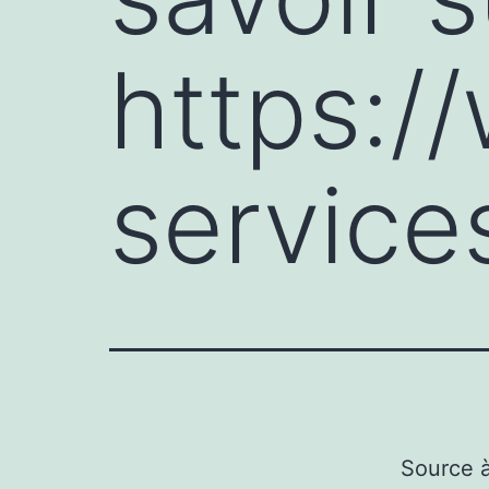
https:/
service
Source 