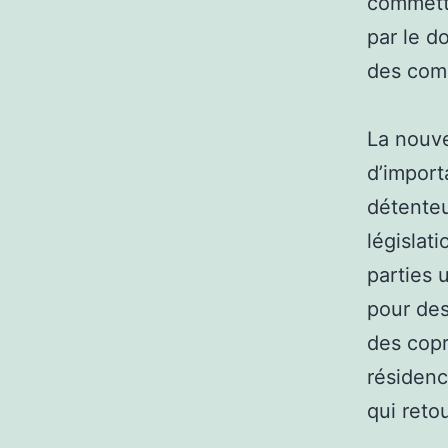
commetta
par le d
des comp
La nouve
d’import
détenteu
législat
parties 
pour des
des copro
résidenc
qui reto