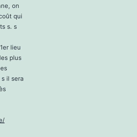
nne, on
 coût qui
ts s. s
er lieu
les plus
les
s il sera
rès
e/