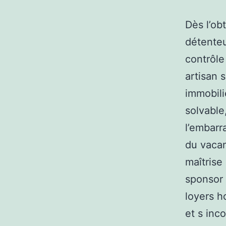
Dès l’ob
détenteu
contrôle
artisan 
immobil
solvable
l’embarr
du vacan
maîtrise
sponsor 
loyers h
et s inc