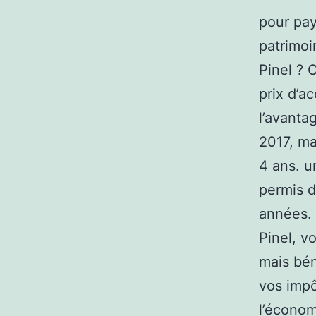
pour pay
patrimoi
Pinel ? 
prix d’a
l’avanta
2017, ma
4 ans. u
permis d
années. 
Pinel, v
mais bén
vos impô
l’économ