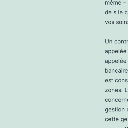
même – si
de s le 
vos soins
Un contr
appelée 
appelée 
bancaire
est cons
zones. L
concerné
gestion 
cette ge