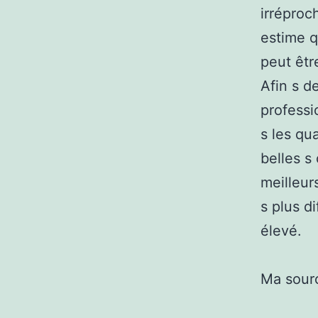
irréproc
estime q
peut êtr
Afin s de
professi
s les qua
belles s
meilleur
s plus di
élevé.
Ma sour