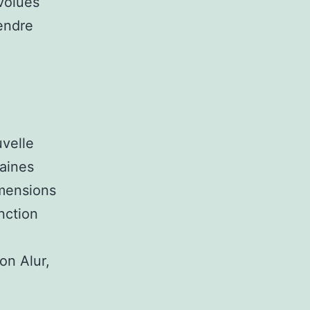
volues
rendre
uvelle
taines
imensions
nction
u
on Alur,