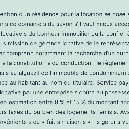
tention d’un résidence pour la location se pose 
r s ce domaine s de savoir s’il vaut mieux accep
 locative s du bonheur immobilier ou la confier 
s. s mission de gérance locative de le représent
ier comprend notamment la recherche d’un aut
, s la constitution s du conduction , le règlemen
as s au alguazil de l’immeuble de condominium s
ce au habitant au nom du titulaire. Service paya
 locative par une entreprise s coûte au possess
en estimation entre 8 % et 15 % du montant an
ors taxes du ou bien des logements remis s. Av
onvénients s du « fait s maison s » – s gérer s v