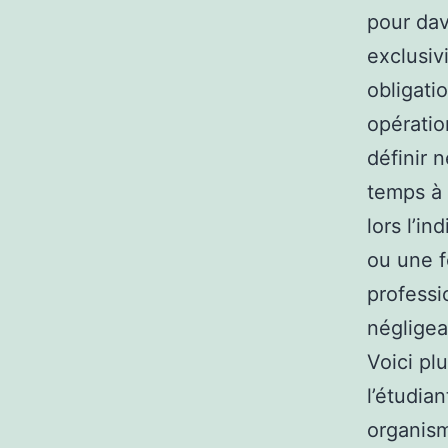
pour dav
exclusiv
obligati
opératio
définir 
temps à 
lors l’i
ou une 
professi
négligeab
Voici pl
l’étudian
organism