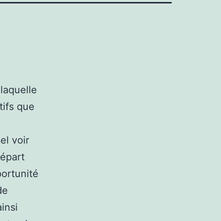
laquelle
tifs que
el voir
départ
portunité
de
insi