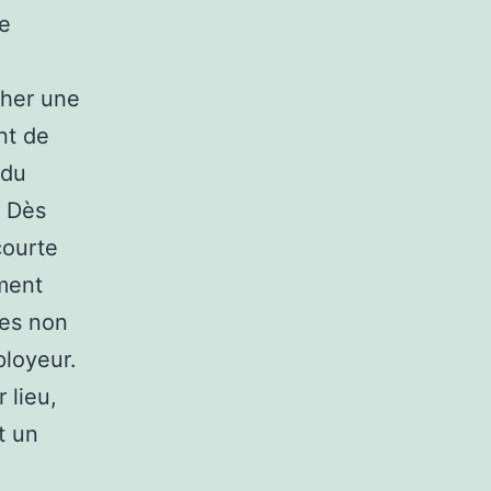
ne
cher une
nt de
 du
. Dès
courte
ment
ges non
ployeur.
 lieu,
t un