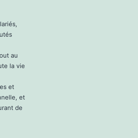
lariés,
putés
tout au
te la vie
es et
nelle, et
urant de