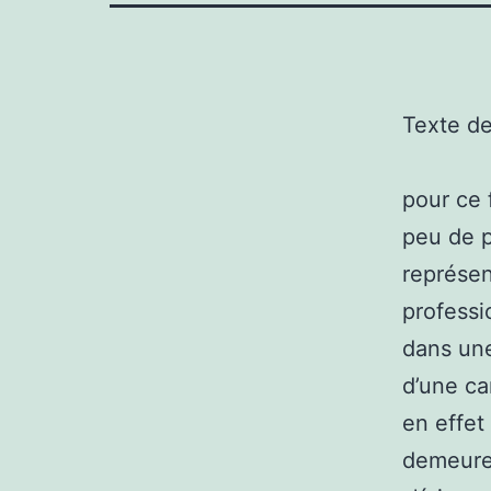
Texte d
pour ce 
peu de p
représen
professi
dans une
d’une ca
en effet
demeurer