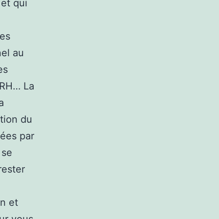
et qui
des
nel au
es
n RH… La
a
tion du
sées par
 se
rester
n et