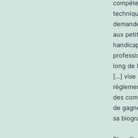
compéte
techniqu
demandeu
aux peti
handicap
professi
long de 
[…] vise
réglemen
des comp
de gagne
sa biogr