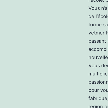
l’école.
Vous n’a
de l’éco
forme sa
vêtments
passant 
accompli
nouvelle
Vous dem
multipli
passionn
pour vou
fabrique
région o