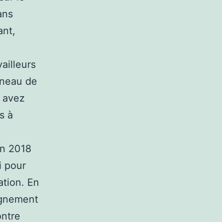
ans
ant,
ailleurs
éneau de
s avez
s à
en 2018
i pour
ation. En
eignement
ontre