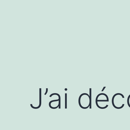
Aller
au
contenu
J’ai dé