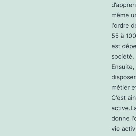
d’appren
même un 
l’ordre 
55 à 100
est dépe
société,
Ensuite,
disposer
métier e
C’est ain
active.L
donne l’
vie acti