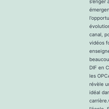
s’ériger
émergent
l’opport
évolutio
canal, p
vidéos f
enseigne
beaucoup
DIF en C
les OPCA
révèle u
idéal da
carrière