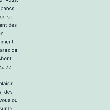
ur vous.
 bancs
 on se
ant des
en
omment
parez de
chent.
ez de
laisir
s, des
 vous ou
sur le