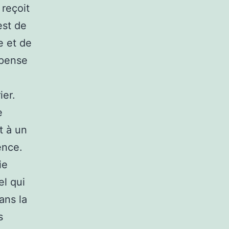
 reçoit
est de
e et de
mpense
a
ier.
e
t à un
ence.
ie
el qui
ans la
s