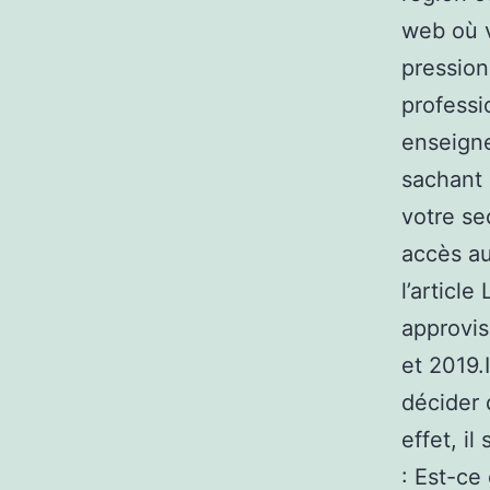
web où 
pression
professi
enseigne
sachant 
votre se
accès au
l’articl
approvis
et 2019.
décider 
effet, il
: Est-ce