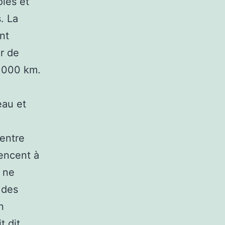
oies et
. La
nt
r de
. 000 km.
au et
 entre
encent à
i ne
 des
n
t dit