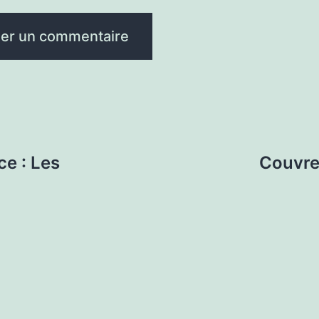
e : Les
Couvreu