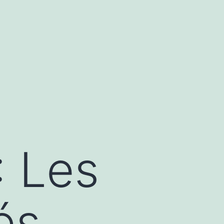
: Les
és