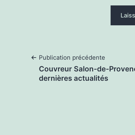
Navigation
Publication précédente
Couvreur Salon-de-Provenc
de
dernières actualités
l’article