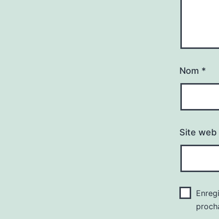
Nom
*
Site web
Enreg
proch