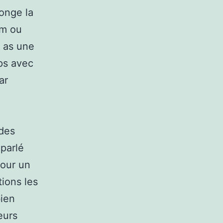
longe la
im ou
u as une
ps avec
ar
 des
parlé
pour un
tions les
bien
eurs