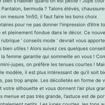
r bien s’habiller quand on est petite ! Jupe cour
 Pantalon, bermuda ? Talons élévés, chaussure
on mesure 1m50, il faut faire les bons choix
taires pour ne pas donner l’impression d’être t
e et pleinement fondue dans le décor. Ce nouvel
 rubrique ‘ conseils mode ‘ devrait vous apporte
 bien utiles ! Alors suivez ces quelques conseil
z la femme garantie qui sommeille en vous ! C
 mini-jupes, on préfère les tenues courtes ! Mai
le modèle, il est plus intéressant de qu’il soit b
, pas trop ample. Les décolletés en forme de v
t votre silhouette et vous donnent l’air plus gra
s menue et pas très grande, l’astuce est de por
lobalement petits. Les jupes courtes, les tops 