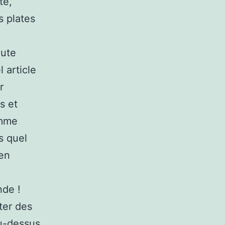
te,
s plates
oute
 article
r
s et
omme
s quel
ien
nde !
ter des
au-dessus