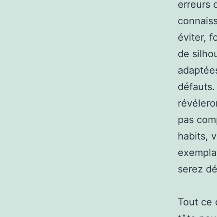
erreurs 
connaiss
éviter, 
de silho
adaptées
défauts.
révélero
pas comp
habits, 
exemplai
serez dé
Tout ce 