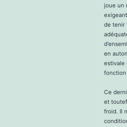
joue un r
exigeant
de tenir
adéquate
d’ensemb
en autom
estivale
fonction
Ce derni
et toute
froid. Il
conditio