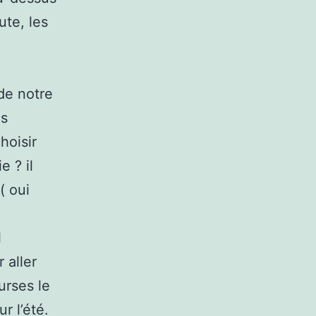
ute, les
 de notre
us
hoisir
 ? il
( oui
l
 aller
urses le
r l’été.