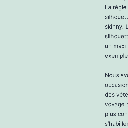
La règle 
silhouet
skinny. 
silhouet
un maxi 
exemple
Nous avo
occasion
des vête
voyage d
plus con
s’habill