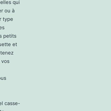
elles qui
er ou à
r type
es
 petits
uette et
 tenez
 vos
ous
el casse-