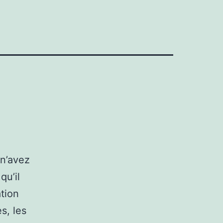
 n’avez
qu’il
ation
s, les