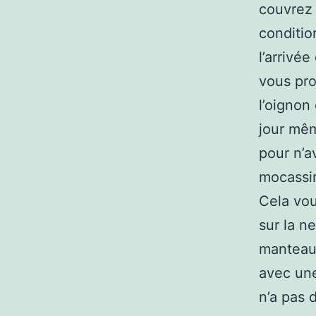
couvrez 
conditio
l’arrivé
vous prot
l’oignon
jour mêm
pour n’av
mocassin
Cela vou
sur la n
manteau 
avec une
n’a pas 