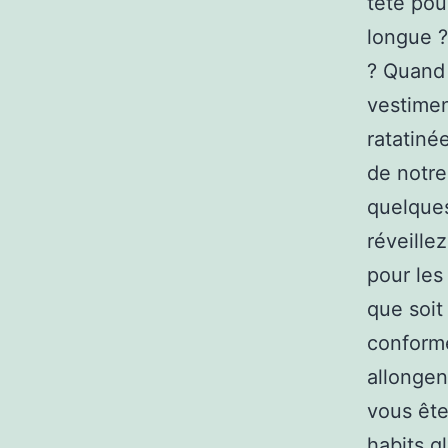
tête pou
longue ?
? Quand 
vestimen
ratatiné
de notre
quelques
réveille
pour les
que soit 
conforme
allongen
vous ête
habits g