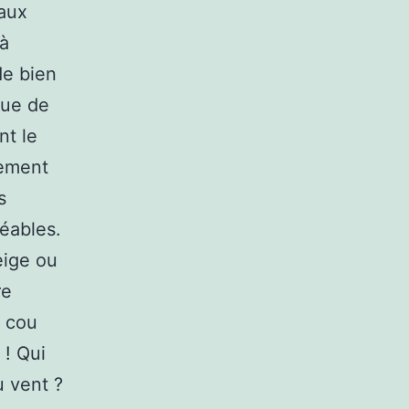
 aux
 à
de bien
ique de
nt le
tement
s
méables.
eige ou
re
e cou
 ! Qui
u vent ?