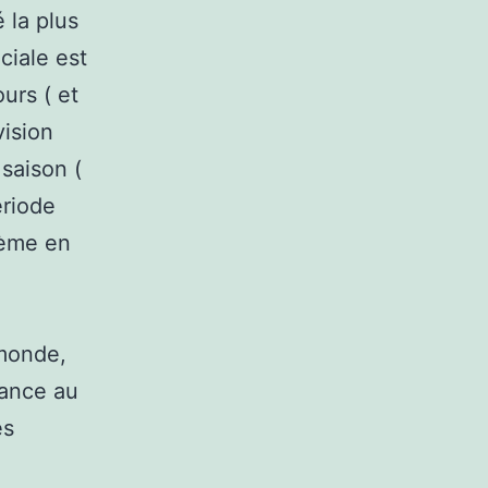
é la plus
ciale est
urs ( et
vision
saison (
ériode
blème en
 monde,
tance au
es