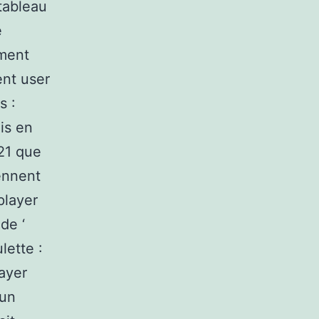
tableau
e
ement
ent user
s :
mis en
 21 que
ennent
player
de ‘
lette :
layer
 un