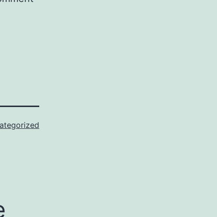
ategorized
e