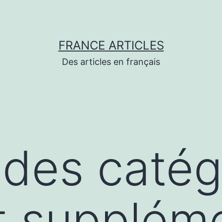
FRANCE ARTICLES
Des articles en français
des catég
t supplém