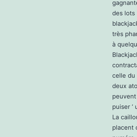
gagnante
des lots
blackjac
très pha
à quelqu
Blackjac
contract
celle du
deux ato
peuvent 
puiser ‘
La caillo
placent 