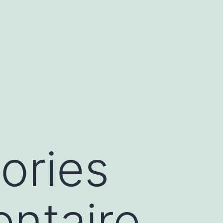
ories
entaire