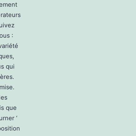
èrement
érateurs
suivez
ous :
variété
ques,
us qui
ières.
 mise.
les
is que
urner ‘
osition