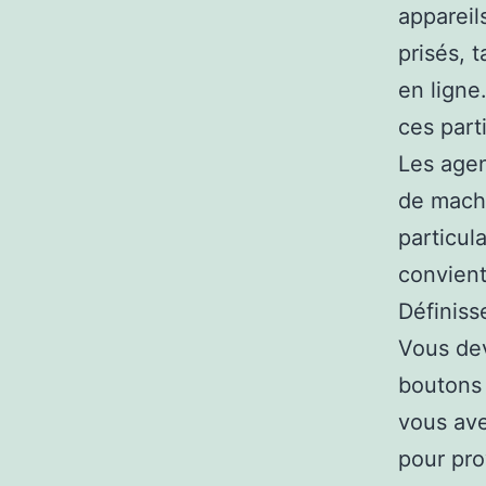
appareil
prisés, 
en ligne
ces part
Les agen
de machi
particul
convient
Définiss
Vous dev
boutons 
vous ave
pour pro