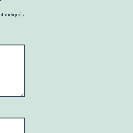
nt indiqués