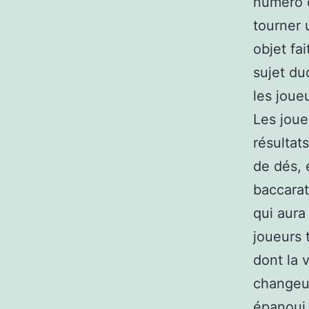
numéro o
tourner 
objet fa
sujet du
les joue
Les joue
résultat
de dés, 
baccarat
qui aura 
joueurs 
dont la 
changeur
épanoui 