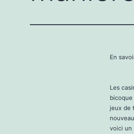
En savoi
Les casi
bicoque 
jeux de 
nouveau 
voici un