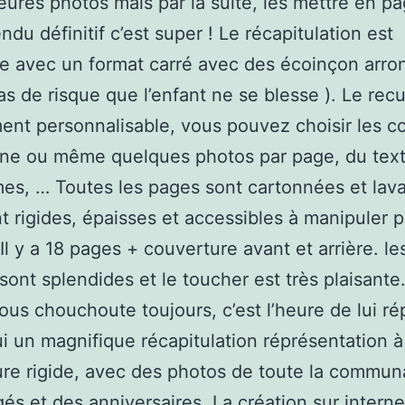
leures photos mais par la suite, les mettre en pa
endu définitif c’est super ! Le récapitulation est
e avec un format carré avec des écoinçon arron
pas de risque que l’enfant ne se blesse ). Le recu
ent personnalisable, vous pouvez choisir les co
une ou même quelques photos par page, du text
es, … Toutes les pages sont cartonnées et lava
nt rigides, épaisses et accessibles à manipuler 
 Il y a 18 pages + couverture avant et arrière. le
 sont splendides et le toucher est très plaisante
us chouchoute toujours, c’est l’heure de lui ré
ui un magnifique récapitulation réprésentation à
re rigide, avec des photos de toute la commun
és et des anniversaires. La création sur interne