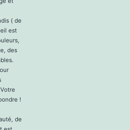
ge et
dis ( de
eil est
uleurs,
e, des
bles.
pour
s
.Votre
pondre !
auté, de
t est