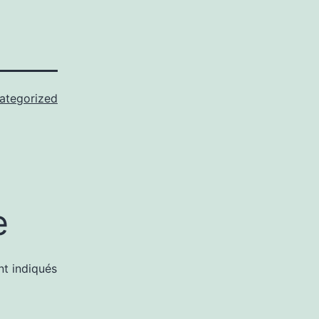
ategorized
e
nt indiqués