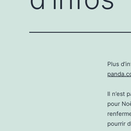
Plus d’i
panda.c
Il n’est
pour Noë
renferme
pourrir 