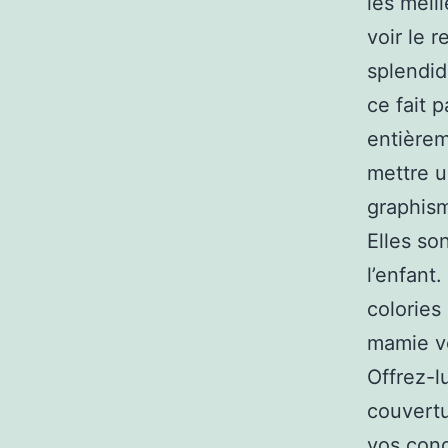
les meil
voir le r
splendid
ce fait 
entièrem
mettre 
graphism
Elles so
l’enfant.
colories
mamie vo
Offrez-l
couvertu
vos cong