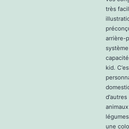
très fac
illustra
préconçu
arrière-
système 
capacité
kid. C’e
personna
domestiq
d’autres
animaux 
légumes.
une colo