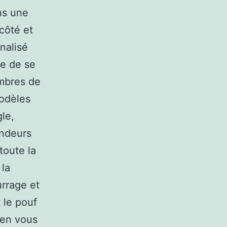
ans une
 côté et
nalisé
ue de se
embres de
modèles
gle,
andeurs
toute la
 la
urrage et
 le pouf
 en vous