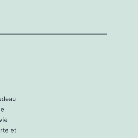
cadeau
de
vie
rte et