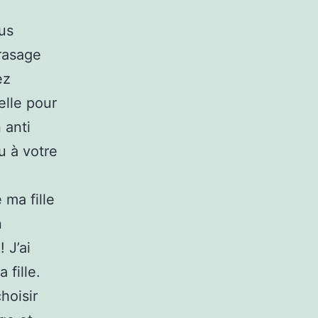
us
rasage
ez
elle pour
 anti
u à votre
 ma fille
n
 J’ai
 fille.
hoisir