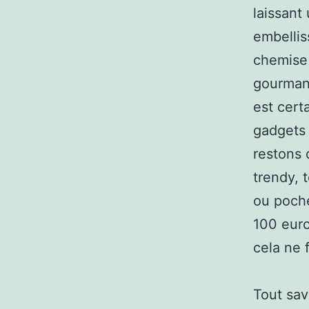
laissant
embellis
chemise 
gourman
est certa
gadgets 
restons 
trendy, 
ou poche
100 euros
cela ne 
Tout sav