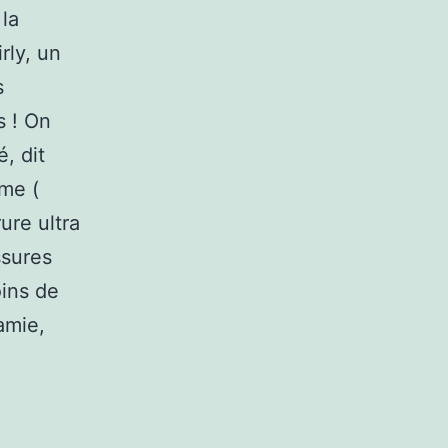
 la
rly, un
s
 ! On
é, dit
me (
ure ultra
ssures
ins de
 amie,