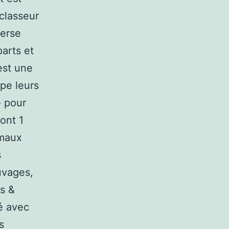
 classeur
herse
arts et
est une
pe leurs
é pour
ont 1
imaux
s
uvages,
s &
é avec
s