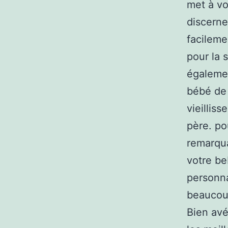
met à vo
discerne
facileme
pour la 
égalemen
bébé de 
vieillis
père. po
remarqua
votre be
personnal
beaucoup
Bien avé