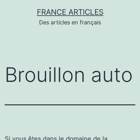
Aller
FRANCE ARTICLES
au
Des articles en français
contenu
Brouillon auto
Si vous êtes dans le domaine de la