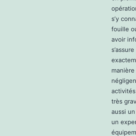
opératio
s’y conn
fouille 
avoir in
s’assure
exacteme
manière 
négligen
activité
très gra
aussi un
un exper
équipem