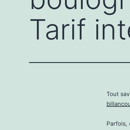
Tarif in
Tout sav
billanco
Parfois,