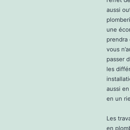
l’effet d
aussi ou
plomberi
une écon
prendra 
vous n’a
passer d
les diff
installa
aussi en
en un ri
Les trav
en plomb