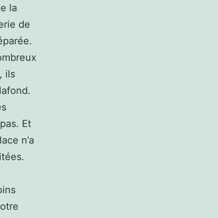
e la
erie de
éparée.
nombreux
 ils
lafond.
es
pas. Et
lace n’a
itées.
oins
otre