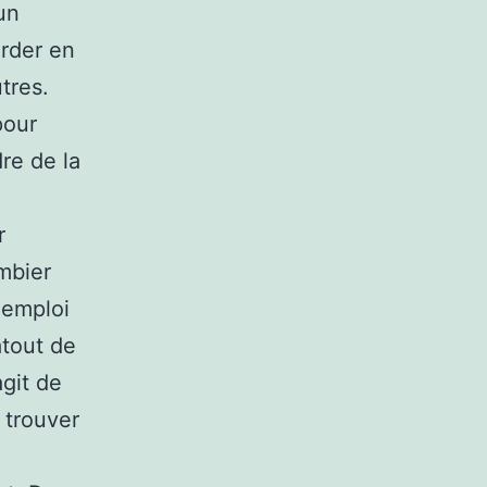
un
arder en
tres.
pour
re de la
r
ombier
 emploi
atout de
agit de
 trouver