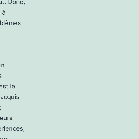
ut. Donc,
 à
roblèmes
un
s
est le
 acquis
t
leurs
ériences,