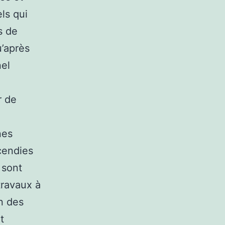
ls qui
s de
u’après
nel
r de
nes
cendies
 sont
travaux à
n des
t