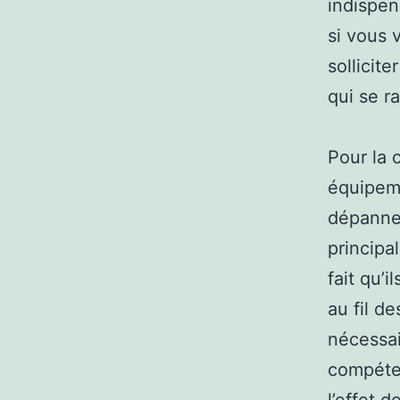
indispen
si vous 
sollicit
qui se r
Pour la 
équipeme
dépanneu
principa
fait qu’
au fil d
nécessai
compéten