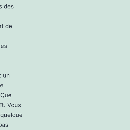
s des
nt de
les
z un
ne
. Que
ît. Vous
e quelque
pas