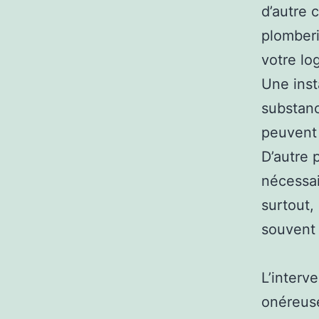
d’autre 
plomberi
votre lo
Une inst
substanc
peuvent 
D’autre 
nécessai
surtout,
souvent 
L’interv
onéreuse