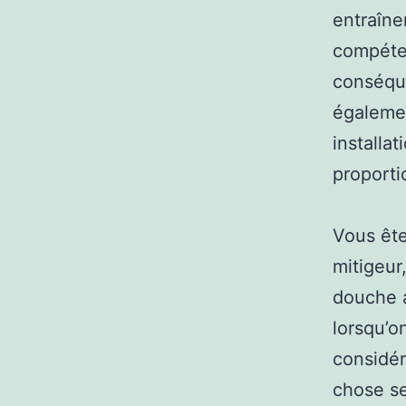
entraîne
compéten
conséque
égalemen
installa
proporti
Vous ête
mitigeur
douche a
lorsqu’o
considér
chose se