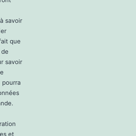
eront
à savoir
ier
fait que
e de
r savoir
re
l pourra
données
ande.
ration
es et