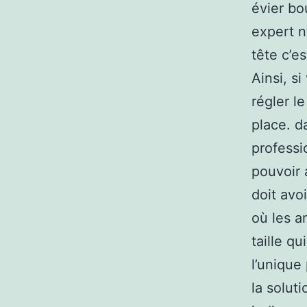
évier bo
expert n
tête c’e
Ainsi, s
régler l
place. d
professi
pouvoir 
doit avo
où les a
taille qu
l’unique
la solut