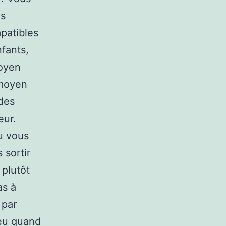
es
patibles
fants,
moyen
 moyen
des
eur.
u vous
 sortir
 plutôt
as à
 par
 jeu quand