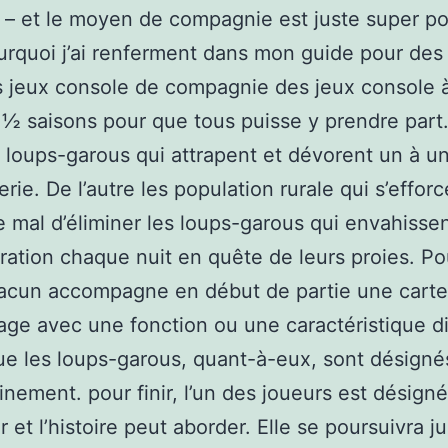
 – et le moyen de compagnie est juste super po
urquoi j’ai renferment dans mon guide pour des
 jeux console de compagnie des jeux console à
½ saisons pour que tous puisse y prendre part
s loups-garous qui attrapent et dévorent un à un
rie. De l’autre les population rurale qui s’efforc
e mal d’éliminer les loups-garous qui envahissen
ation chaque nuit en quête de leurs proies. Po
hacun accompagne en début de partie une cart
ge avec une fonction ou une caractéristique di
ue les loups-garous, quant-à-eux, sont désigné
inement. pour finir, l’un des joueurs est désign
r et l’histoire peut aborder. Elle se poursuivra j