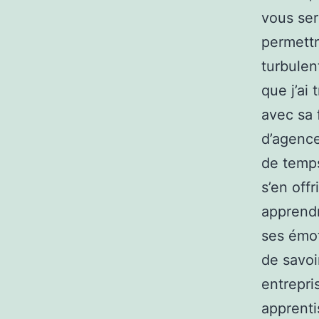
vous ser
permettr
turbulen
que j’ai
avec sa 
d’agence
de temp
s’en off
apprendr
ses émot
de savoi
entrepri
apprenti