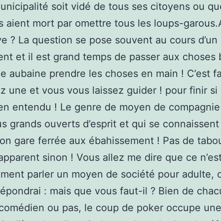
unicipalité soit vidé de tous ses citoyens ou qu
is aient mort par omettre tous les loups-garous.
e ? La question se pose souvent au cours d’un
t et il est grand temps de passer aux choses
 le aubaine prendre les choses en main ! C’est fa
ez une et vous vous laissez guider ! pour finir si
ien entendu ! Le genre de moyen de compagnie 
us grands ouverts d’esprit et qui se connaissent
non gare ferrée aux ébahissement ! Pas de tabo
apparent sinon ! Vous allez me dire que ce n’es
ement parler un moyen de société pour adulte, 
répondrai : mais que vous faut-il ? Bien de cha
t comédien ou pas, le coup de poker occupe une