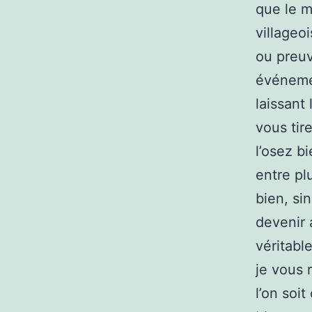
que le m
villageo
ou preuv
événemen
laissant
vous tir
l’osez b
entre pl
bien, si
devenir 
véritabl
je vous 
l’on soi