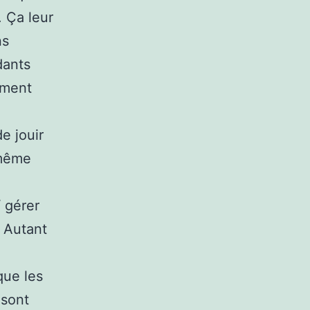
. Ça leur
ns
dants
ement
e jouir
 même
/ gérer
. Autant
que les
 sont