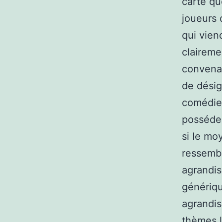
carte qu
joueurs 
qui viend
claireme
convenab
de désig
comédien
possédez
si le mo
ressemb
agrandis
génériqu
agrandi
thèmes l