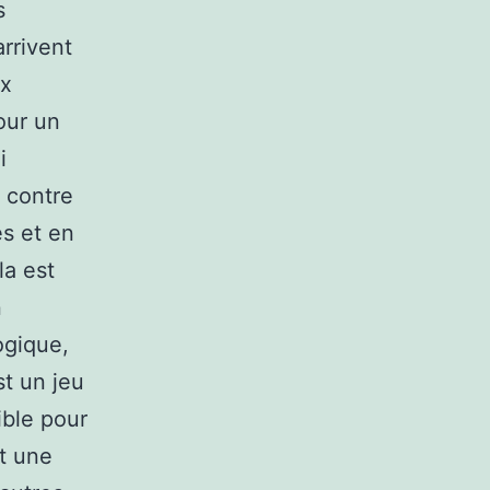
s
rrivent
ux
our un
i
s contre
es et en
la est
n
ogique,
t un jeu
ible pour
t une