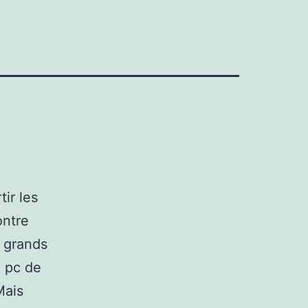
ir les
ontre
s grands
x pc de
Mais