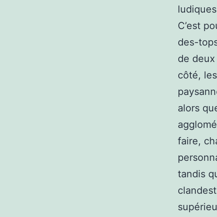
ludiques
C’est po
des-tops
de deux 
côté, le
paysanne
alors qu
agglomér
faire, c
personna
tandis q
clandest
supérieu