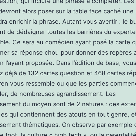
estion, qui inclure une phrase à compléter. Les
devront alors poser sur la table face caché une
ra enrichir la phrase. Autant vous avertir : le b
nt de dédaigner toutes les barrières du expert
le. Ce sera au comédien ayant posé la carte q
ner sa réponse chou pour donner des repères 
 l’ayant proposée. Dans l’édition de base, vou
 déjà de 132 cartes question et 468 cartes rép
yen vous ressemble ou que les parties commen
ler, de nombreuses agrandissement. Les
sement du moyen sont de 2 natures : des exte
es qui contiennent des atouts en tout genre, e
ssement thématiques. On observe par exemple 
e foot, la culture « high tech », ou la parentalit