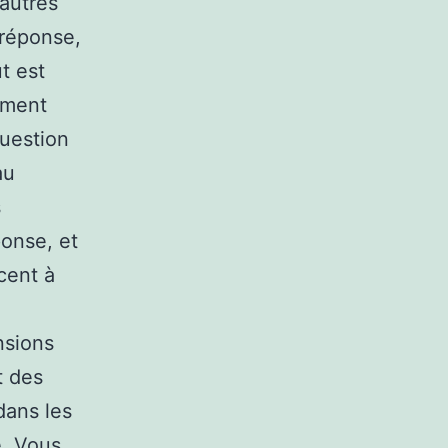
 autres
 réponse,
ut est
ement
uestion
au
s
onse, et
cent à
nsions
t des
dans les
é. Vous