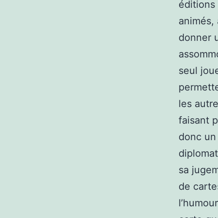
éditions
animés, 
donner u
assommoi
seul jou
permette
les autr
faisant 
donc un
diplomat
sa jugem
de carte
l’humour