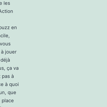
e les
Action
 buzz en
cile,
 vous
à jouer
 déjà
us, ça va
t pas à
ce à quoi
cun, que
 place