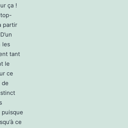
ur ça !
 top-
 partir
.D’un
 les
ent tant
t le
ur ce
e de
stinct
s
é puisque
usqu’à ce