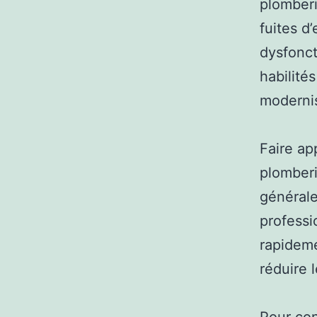
plomberi
fuites d
dysfonct
habilité
moderni
Faire ap
plomber
générale
professi
rapideme
réduire 