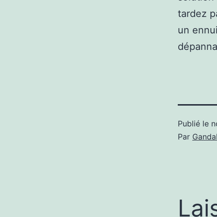
tardez p
un ennuis
dépannag
Publié le
n
Par
Gandal
Lai