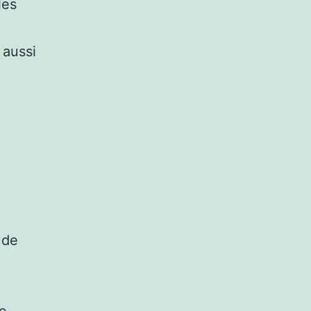
les
 aussi
 de