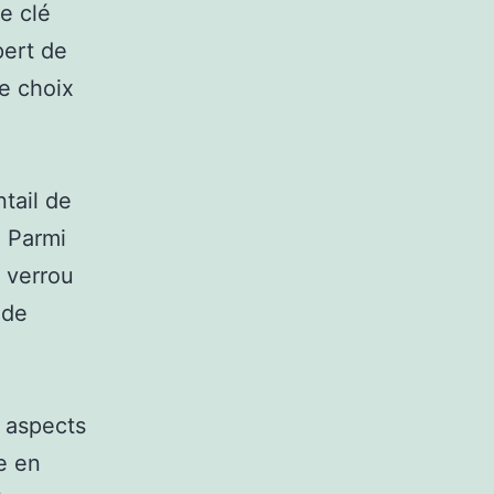
e clé
pert de
le choix
ntail de
. Parmi
 verrou
 de
s aspects
ce en