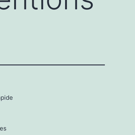
apide
mes