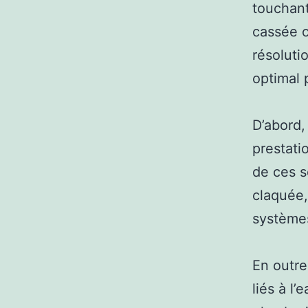
touchant
cassée o
résoluti
optimal 
D’abord,
prestati
de ces s
claquée,
systèmes
En outre
liés à l’