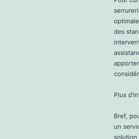
Pour con
serrurer
optimale
des stan
interven
assistan
apporter
considér
Plus d’i
Bref, pou
un servi
solution