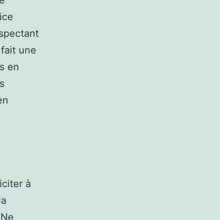
ge
ice
espectant
fait une
ls en
s
en
iciter à
la
 Ne