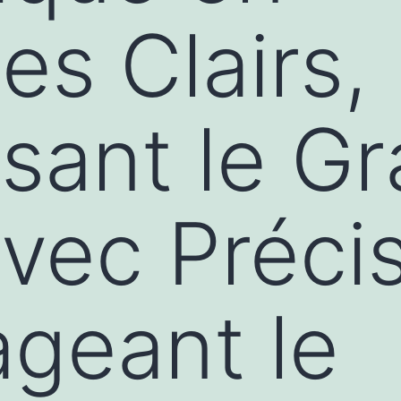
s Clairs,
ssant le G
avec Précis
geant le