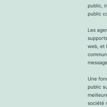
public, 
public c
Les agen
supports
web, et 
communau
messages
Une fonc
public s
meilleur
société