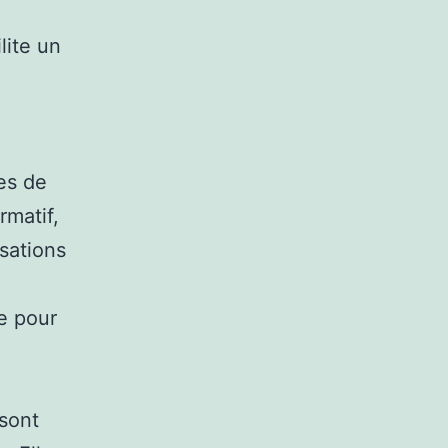
lite un
es de
rmatif,
sations
le pour
sont