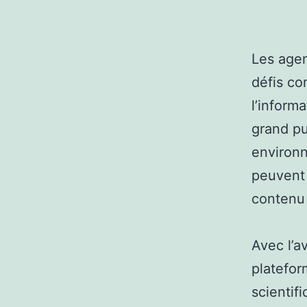
Les agen
défis co
l’inform
grand pu
environn
peuvent 
contenu s
Avec l’a
platefo
scientif