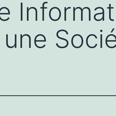
e Informati
t une Soci
e