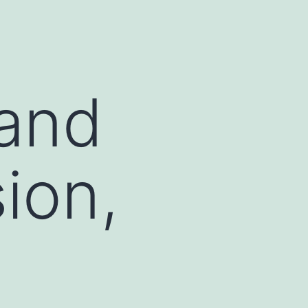
rand
ion,