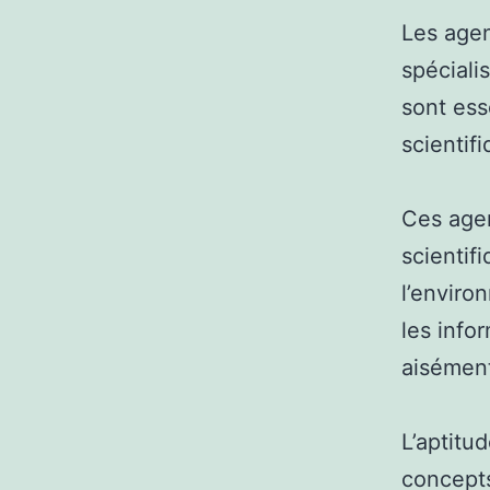
Les agen
spéciali
sont ess
scientif
Ces agen
scientif
l’enviro
les info
aisément
L’aptitu
concepts 