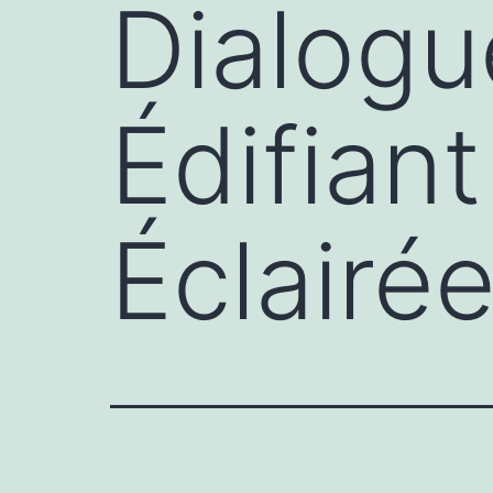
Dialogu
Édifian
Éclairé