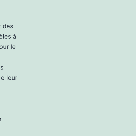
t des
èles à
our le
es
e leur
n