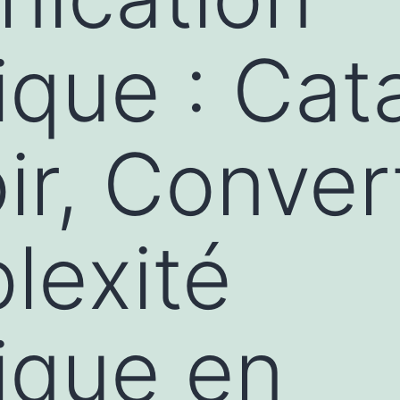
fique : Cat
ir, Conver
lexité
fique en