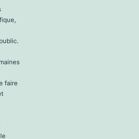
s
fique,
public.
omaines
e faire
et
s
 le