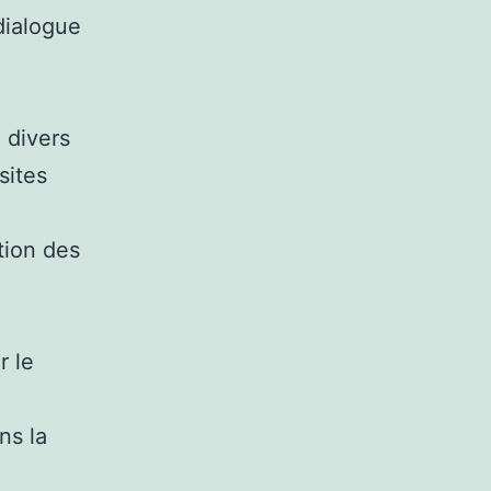
 dialogue
 divers
sites
tion des
r le
ns la