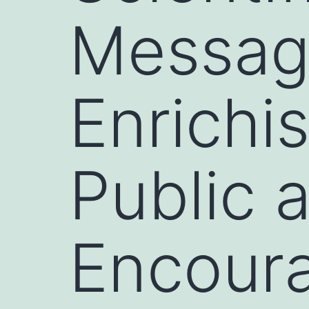
Message
Enrichi
Public 
Encoura