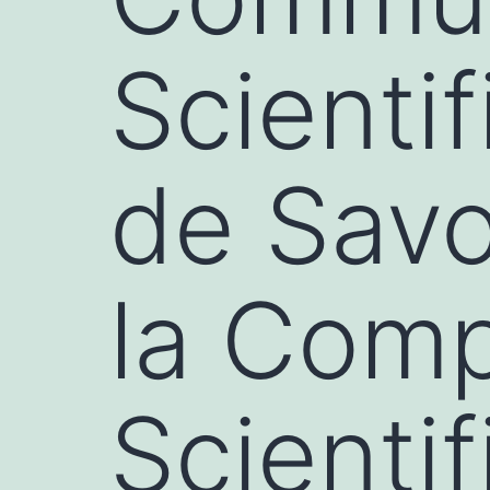
Scienti
de Savo
la Comp
Scienti