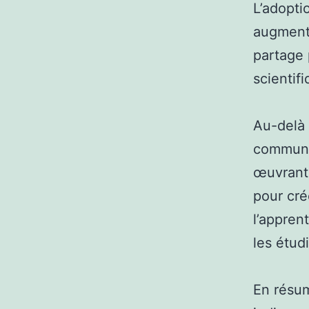
L’adopti
augmenté
partage 
scientifi
Au-delà 
communic
œuvrant 
pour cré
l’appren
les étud
En résum