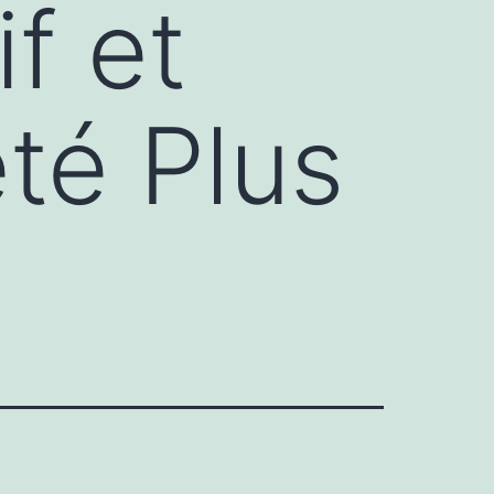
f et
été Plus