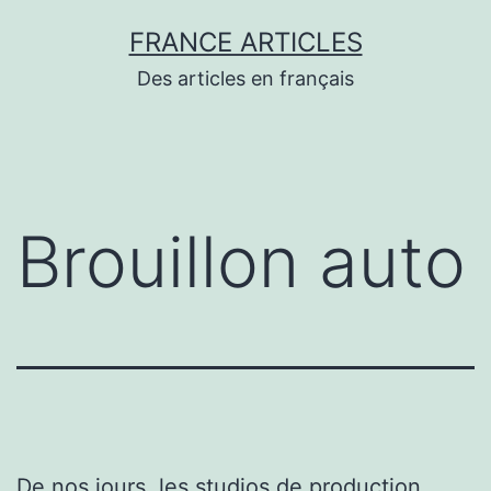
Aller
FRANCE ARTICLES
au
Des articles en français
contenu
Brouillon auto
De nos jours, les studios de production