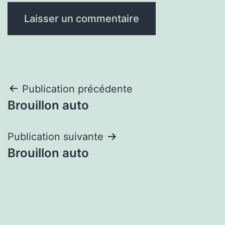
Navigation
Publication précédente
Brouillon auto
de
l’article
Publication suivante
Brouillon auto