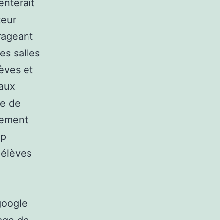
enterait
teur
urageant
es salles
lèves et
 aux
de de
tement
up
 élèves
s
google