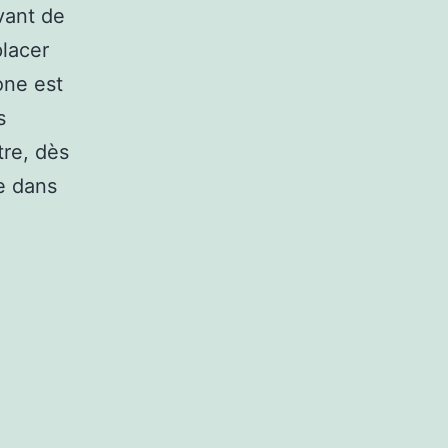
avant de
placer
one est
s
tre, dès
e dans