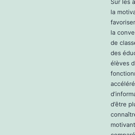
Sur les 
la motiva
favorise
la conve
de class
des éduc
élèves d
fonction
accéléré
d’inform
d’être p
connaîtr
motivant