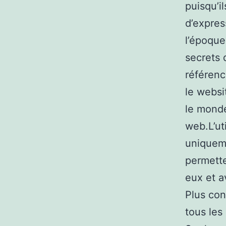
puisqu’i
d’expres
l’époque
secrets 
référenc
le websi
le monde
web.L’ut
uniqueme
permett
eux et a
Plus con
tous les