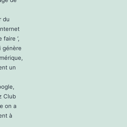
age de
r du
internet
faire ‘,
ui génère
umérique,
ent un
oogle,
z Club
re on a
ent à