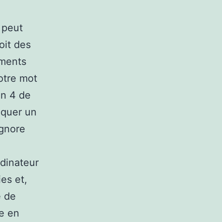
 peut
oit des
uments
otre mot
on 4 de
oquer un
ignore
rdinateur
es et,
e de
e en