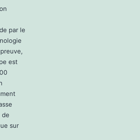
çon
de par le
hnologie
 preuve,
pe est
000
n
ipment
passe
r de
que sur