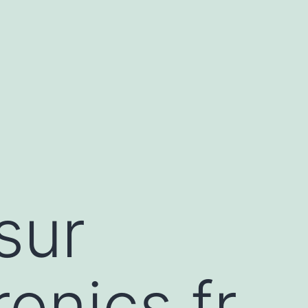
sur
onics.fr