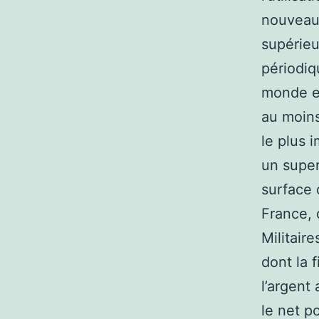
nouveau 
supérieu
périodiq
monde et
au moins
le plus 
un super
surface 
France, 
Militair
dont la f
l’argent
le net p