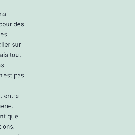
ans
 pour des
les
ller sur
ais tout
ns
n’est pas
t entre
iene.
ant que
tions.