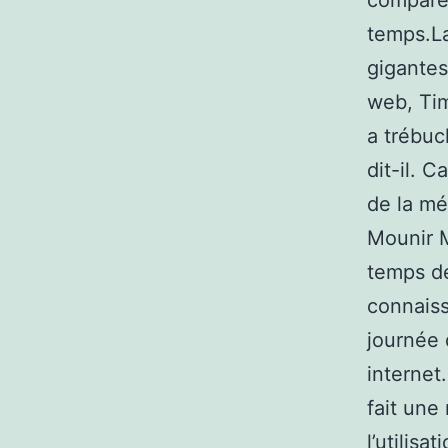
comparé
temps.L
gigantes
web, Tim
a trébuch
dit-il. 
de la mé
Mounir M
temps de
connais
journée 
internet
fait une
l’utilisa