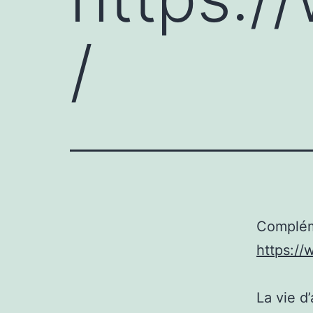
/
Complém
https://
La vie d