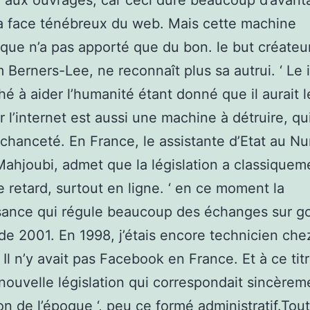
 aux ouvrages, car ceci dure beaucoup d’avant
a face ténébreux du web. Mais cette machine
que n’a pas apporté que du bon. le but créateu
 Berners-Lee, ne reconnaît plus sa autrui. ‘ Le 
é à aider l’humanité étant donné que il aurait le 
Car l’internet est aussi une machine à détruire, q
chanceté. En France, le assistante d’Etat au N
ahjoubi, admet que la législation a classiquem
 retard, surtout en ligne. ‘ en ce moment la
sance qui régule beaucoup des échanges sur g
de 2001. En 1998, j’étais encore technicien che
. Il n’y avait pas Facebook en France. Et à ce tit
 nouvelle législation qui correspondait sincèrem
tion de l’époque ‘, peu ce formé administratif.Tout