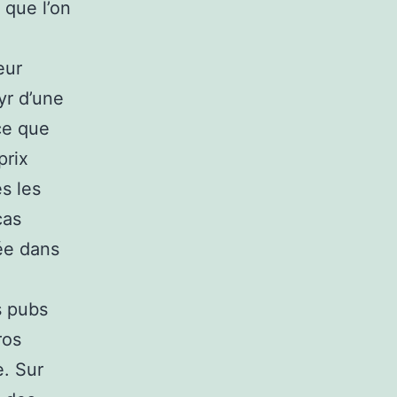
 que l’on
eur
yr d’une
rce que
prix
es les
cas
ée dans
s pubs
ros
e. Sur