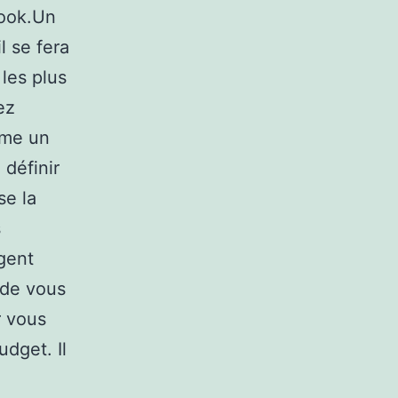
book.Un
l se fera
les plus
ez
ême un
définir
se la
s
rgent
s de vous
r vous
dget. Il