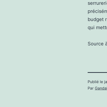
serrurer
précisém
budget r
qui mett
Source 
Publié le
j
Par
Gandal