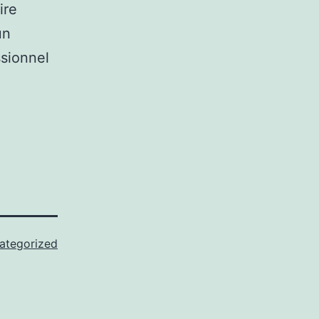
ire
un
ssionnel
ategorized