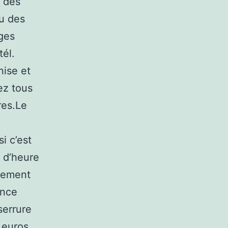
r des
eu des
ges
tél.
nise et
tez tous
res.Le
i c’est
 d’heure
irement
ence
serrure
 euros.