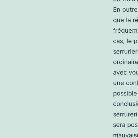
En outre
que la r
fréqueme
cas, le 
serrurie
ordinair
avec vou
une conf
possible
conclusi
serrurer
sera pos
mauvais