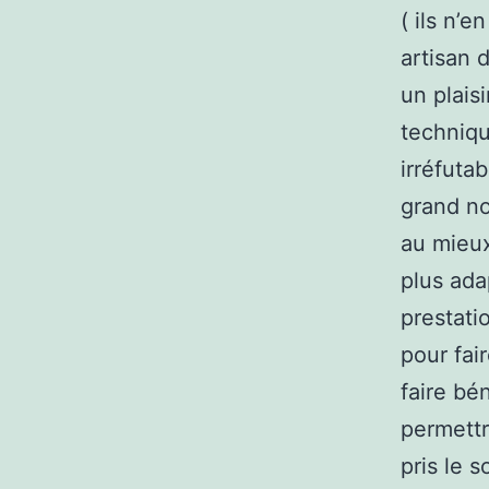
( ils n’
artisan 
un plais
techniqu
irréfuta
grand no
au mieux
plus ada
prestati
pour fai
faire bé
permettr
pris le 