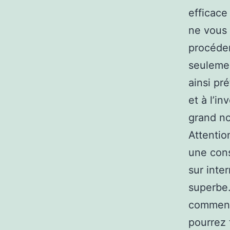
efficace
ne vous 
procéder
seulemen
ainsi pr
et à l’in
grand no
Attentio
une cons
sur inter
superbe.
commenta
pourrez 