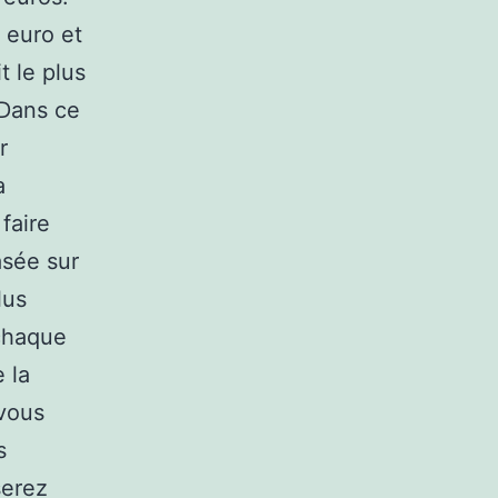
 euro et
t le plus
 Dans ce
r
a
faire
asée sur
lus
 chaque
 la
 vous
s
serez