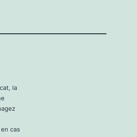
cat, la
ne
énagez
 en cas