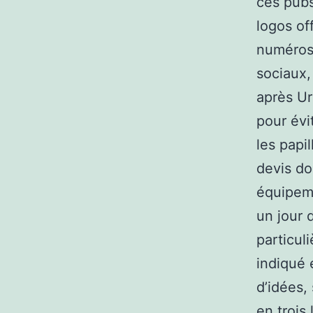
ces pubs
logos off
numéros
sociaux,
après Ur
pour évi
les papi
devis do
équipeme
un jour 
particul
indiqué 
d’idées,
en trois