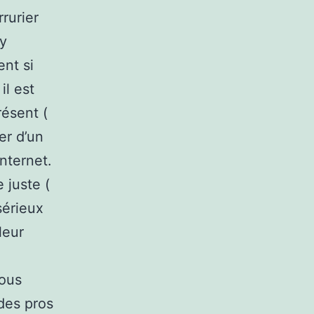
rrurier
 y
nt si
il est
résent (
ver d’un
nternet.
 juste (
sérieux
leur
Vous
des pros