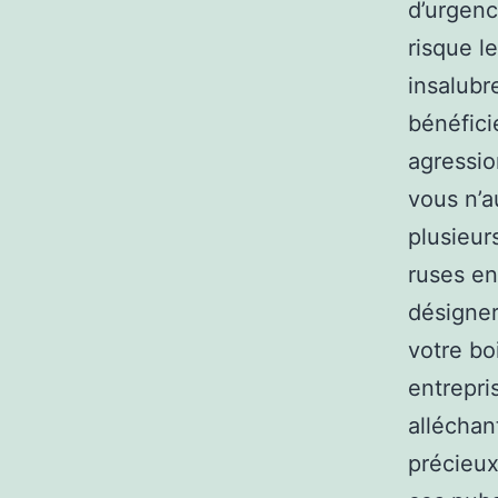
d’urgenc
risque l
insalubr
bénéfici
agressio
vous n’a
plusieurs
ruses en
désigner
votre boi
entrepri
alléchan
précieux