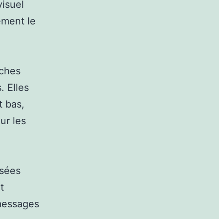
visuel
ement le
iches
. Elles
t bas,
ur les
isées
t
 messages