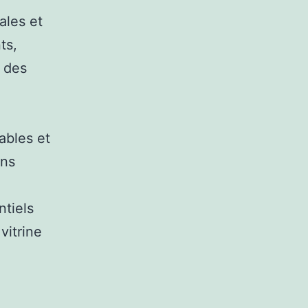
ales et
ts,
r des
ables et
ans
ntiels
vitrine