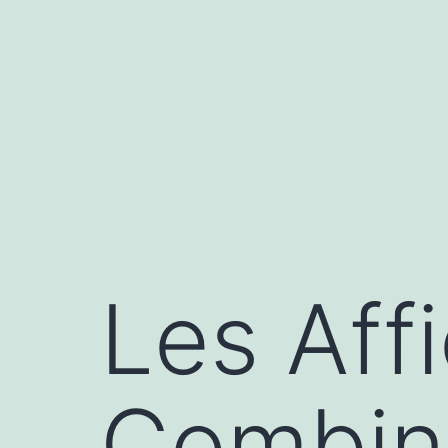
Aller
au
contenu
Les Affi
Combin