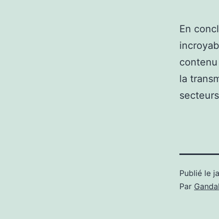
En concl
incroyab
contenu 
la trans
secteurs
Publié le
j
Par
Gandal