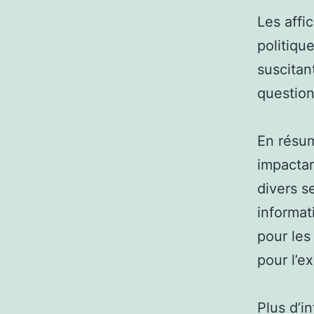
Les affi
politiqu
suscitan
questio
En résum
impactan
divers s
informat
pour les
pour l’ex
Plus d’i