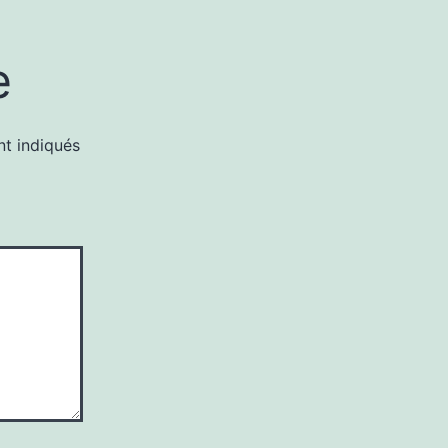
e
nt indiqués