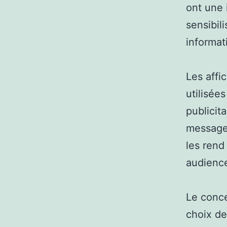
ont une 
sensibil
informat
Les affi
utilisée
publicit
messages
les rend
audience
Le conce
choix de