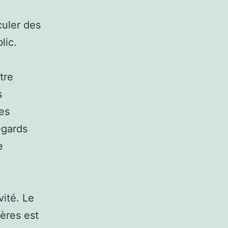
culer des
lic.
tre
s
les
egards
e
ité. Le
ères est