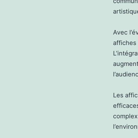
communa
artistiqu
Avec l’é
affiches
L’intégr
augment
l’audienc
Les affi
efficace
complexe
l’enviro