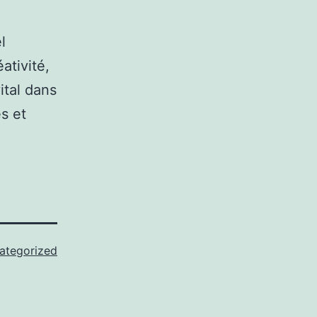
l
ativité,
ital dans
s et
ategorized