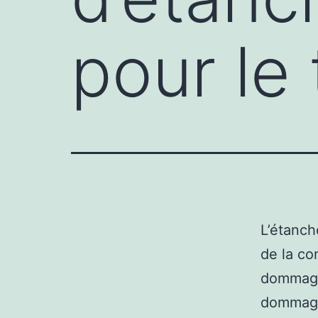
pour le 
L’étanch
de la con
dommage
dommages