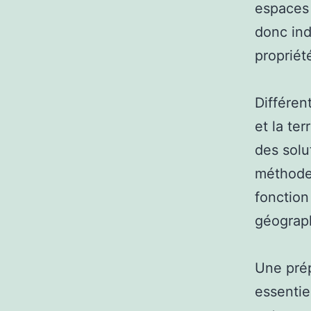
espaces 
donc ind
propriét
Différen
et la te
des solu
méthodes
fonction
géograp
Une prép
essentiel