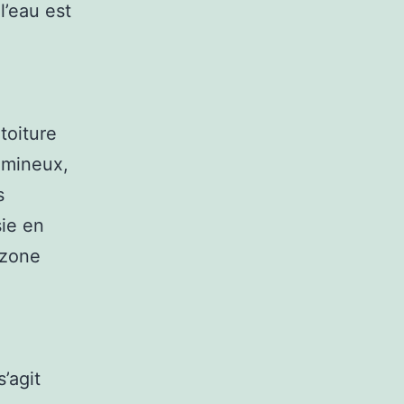
l’eau est
toiture
tumineux,
s
sie en
 zone
s’agit