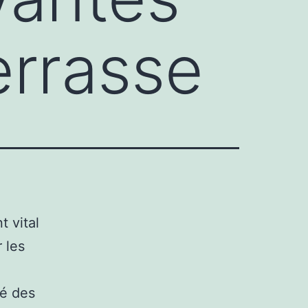
terrasse
t vital
r les
té des