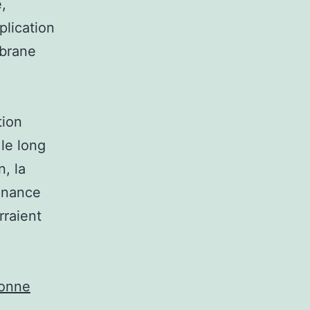
,
plication
mbrane
tion
le long
, la
enance
rraient
bonne