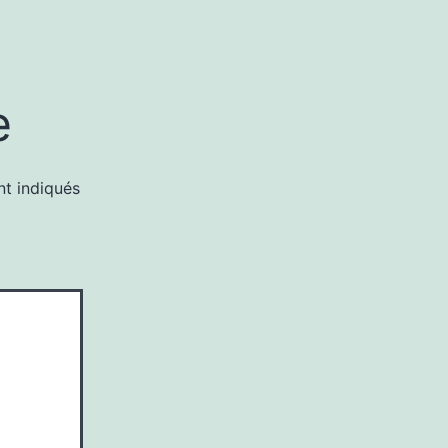
e
nt indiqués