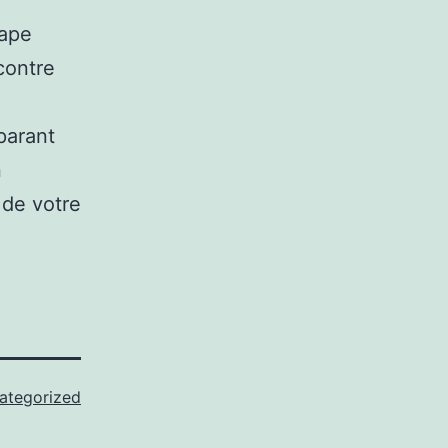
tape
 contre
parant
n
é de votre
ategorized