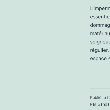
L’imperm
essentie
dommages
matériau
soigneus
régulier,
espace e
Publié le
f
Par
Gandal