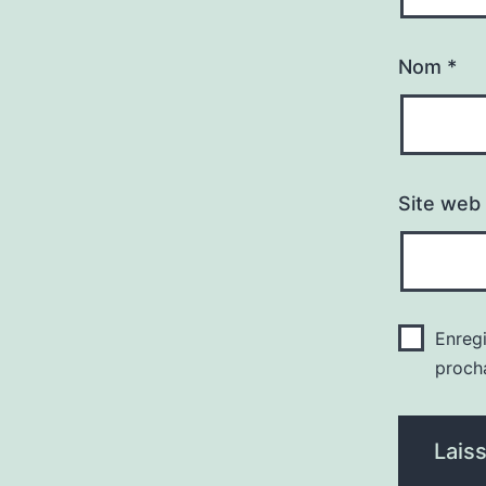
Nom
*
Site web
Enreg
proch