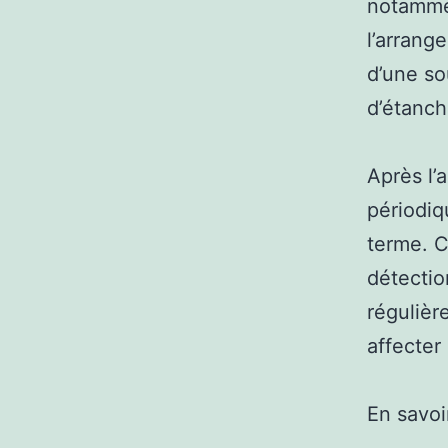
notammen
l’arrang
d’une so
d’étanch
Après l’
périodiq
terme. C
détectio
régulièr
affecter 
En savoi