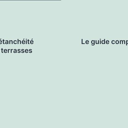
étanchéité
Le guide comp
 terrasses