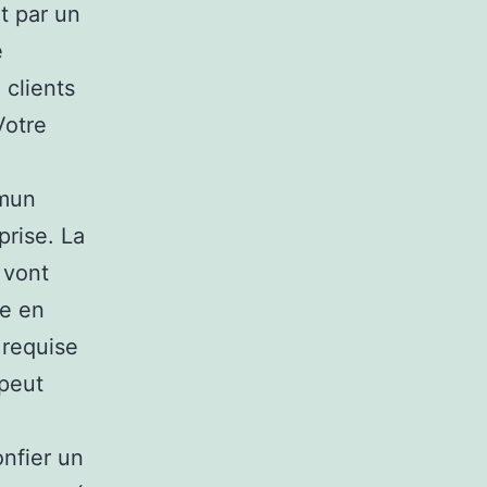
t par un
e
 clients
Votre
mmun
prise. La
 vont
re en
 requise
 peut
onfier un