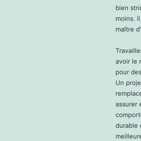
bien str
moins. i
maître d
Travaill
avoir le 
pour des
Un proje
remplace
assurer 
comporte
durable 
meilleur