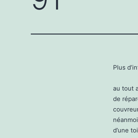
Plus d’i
au tout 
de répar
couvreur
néanmoin
d’une to