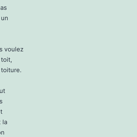
pas
 un
us voulez
toit,
toiture.
n
ut
s
t
 la
on