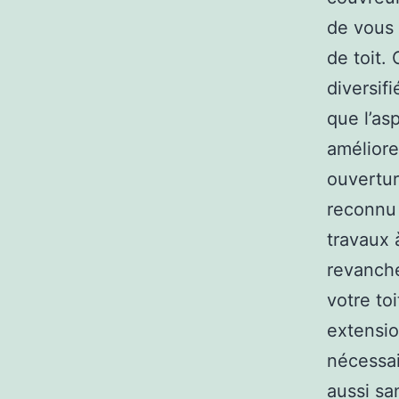
de vous 
de toit.
diversif
que l’as
améliore
ouvertur
reconnu 
travaux 
revanch
votre to
extensio
nécessai
aussi sa