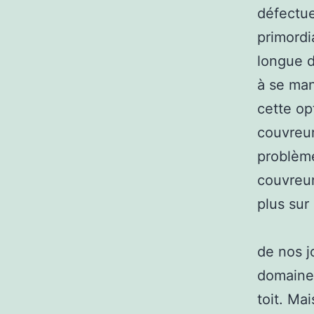
défectue
primordi
longue 
à se man
cette op
couvreur
problème
couvreur
plus sur
de nos j
domaines
toit. Ma