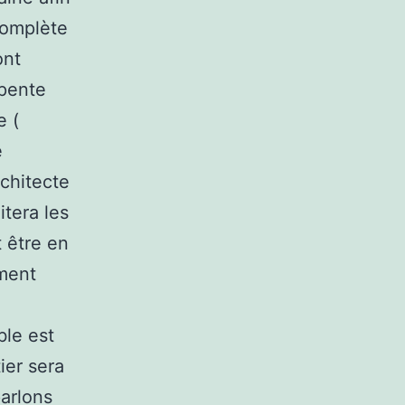
complète
ont
rpente
e (
e
rchitecte
itera les
 être en
ment
ble est
ier sera
arlons