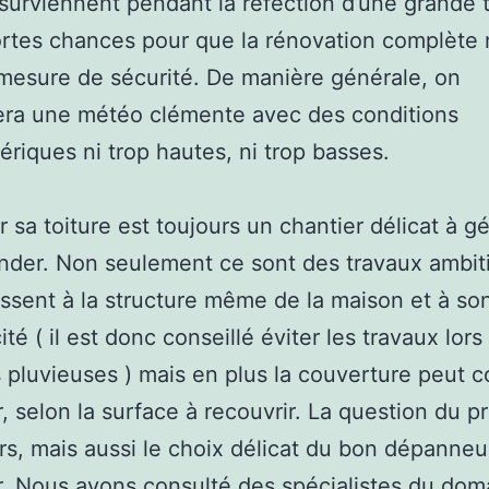
surviennent pendant la réfection d’une grande to
ortes chances pour que la rénovation complète n
 mesure de sécurité. De manière générale, on
iera une météo clémente avec des conditions
riques ni trop hautes, ni trop basses.
r sa toiture est toujours un chantier délicat à gé
der. Non seulement ce sont des travaux ambit
ressent à la structure même de la maison et à so
té ( il est donc conseillé éviter les travaux lors
 pluvieuses ) mais en plus la couverture peut c
r, selon la surface à recouvrir. La question du pr
rs, mais aussi le choix délicat du bon dépanneu
. Nous avons consulté des spécialistes du doma