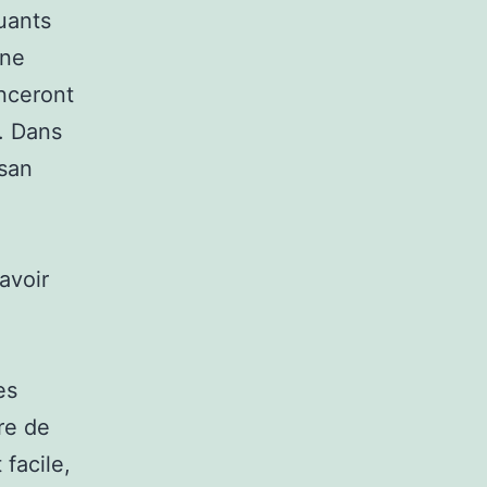
uants
une
nceront
. Dans
isan
avoir
es
re de
 facile,