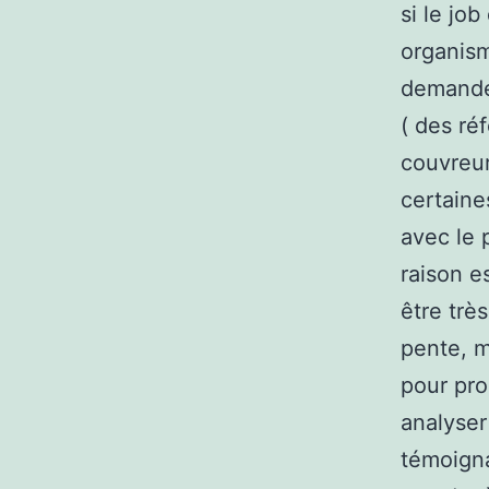
si le jo
organis
demander
( des ré
couvreur
certaine
avec le 
raison e
être trè
pente, m
pour pro
analyser
témoigna