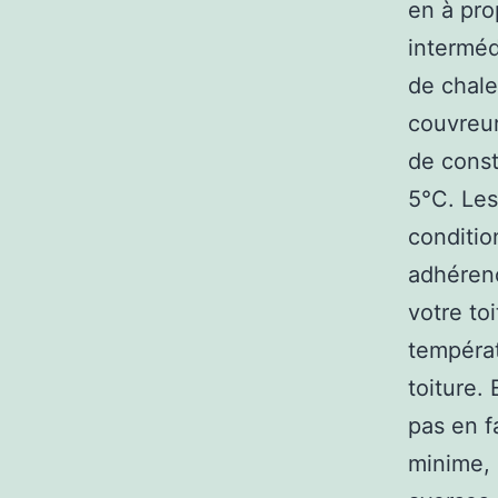
en à pro
interméd
de chale
couvreur 
de const
5°C. Les
conditio
adhérenc
votre to
températ
toiture.
pas en fa
minime, 