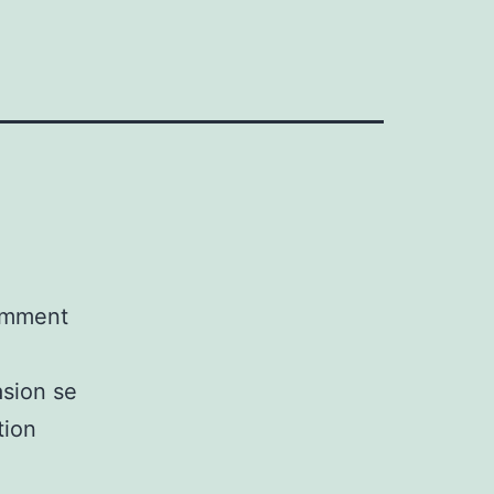
uemment
asion se
tion