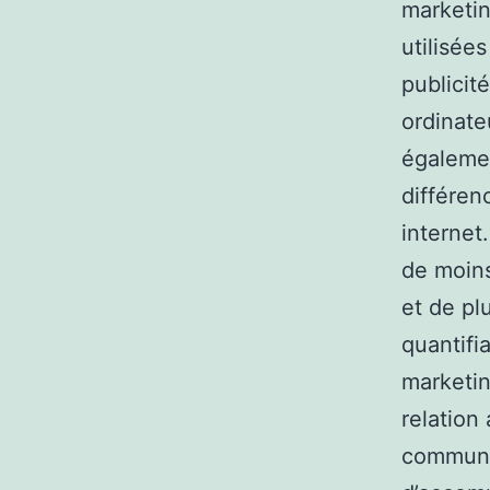
marketin
utilisée
publicit
ordinate
égalemen
différen
internet
de moins
et de pl
quantifi
marketin
relation
communic