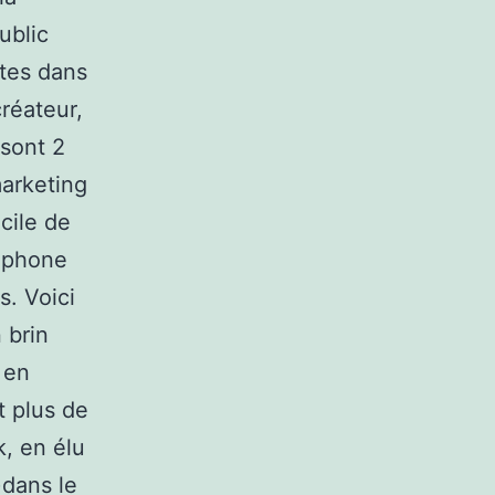
ublic
ntes dans
créateur,
 sont 2
marketing
icile de
léphone
s. Voici
 brin
 en
t plus de
k, en élu
)dans le