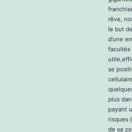
franchis
rêve, no
le but d
d’une emp
facultés
utile,eff
se posit
cellulai
quelques
plus dan
payant u
risques 
de sa zo