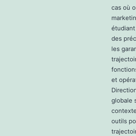
cas où o
marketin
étudiant
des préc
les gara
trajectoi
fonction
et opéra
Directio
globale 
contexte
outils p
trajecto