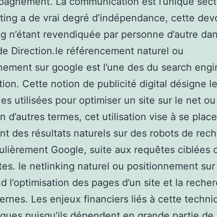
pagnement. La communication est l’unique sect
ting a de vrai degré d’indépendance, cette dev
g n’étant revendiquée par personne d’autre da
e Direction.le référencement naturel ou
nement sur google est l’une des du search engi
tion. Cette notion de publicité digital désigne l
es utilisées pour optimiser un site sur le net ou
n d’autres termes, cet utilisation vise à se place
nt des résultats naturels sur des robots de rec
culièrement Google, suite aux requêtes ciblées 
tes. le netlinking naturel ou positionnement su
 l’optimisation des pages d’un site et la reche
ternes. Les enjeux financiers liés à cette techn
ques puisqu’ils dépendent en grande partie de 