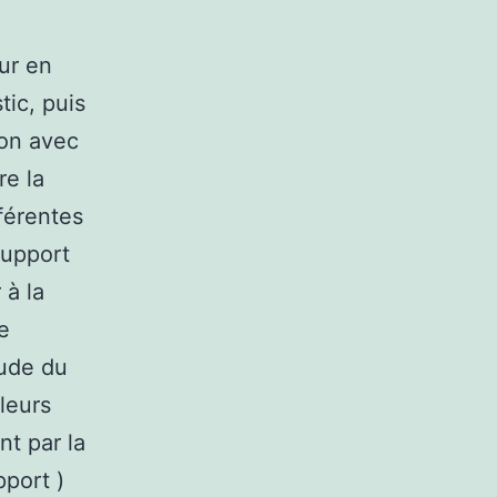
ur en
tic, puis
ion avec
re la
fférentes
support
 à la
e
tude du
leurs
nt par la
pport )