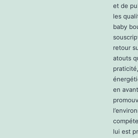
et de pu
les qual
baby bou
souscrip
retour s
atouts q
praticit
énergéti
en avant
promouvo
l’environ
compéte
lui est 