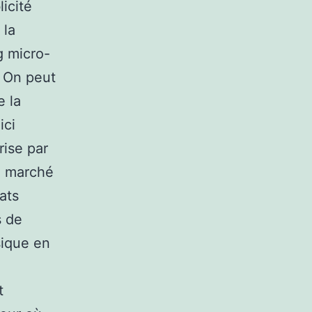
icité
 la
g micro-
. On peut
e la
ici
rise par
u marché
ats
s de
sique en
t