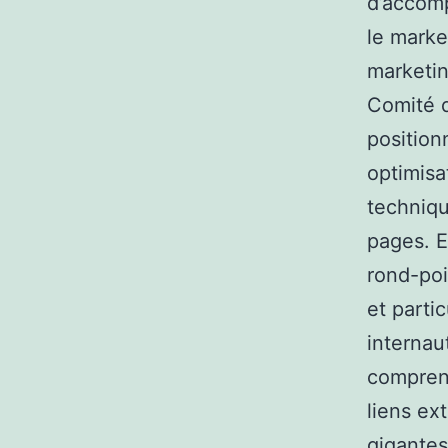
d’accom
le marke
marketin
Comité d
position
optimisa
techniqu
pages. E
rond-poi
et parti
internau
comprend
liens ex
gigantes