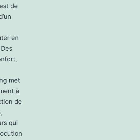
est de
d’un
uter en
. Des
onfort,
ing met
ement à
ction de
n,
rs qui
locution