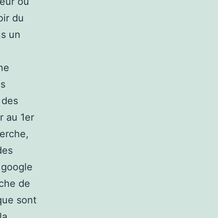
eur où
oir du
ns un
ne
es
 des
r au 1er
herche,
des
r google
rche de
ique sont
la