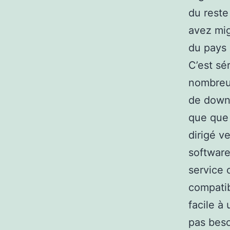
du reste
avez mig
du pays 
C’est sé
nombreux 
de downl
que que 
dirigé v
software
service 
compatib
facile à 
pas beso