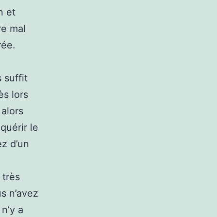
n et
re mal
rée.
 suffit
ès lors
alors
quérir le
ez d’un
 très
us n’avez
 n’y a