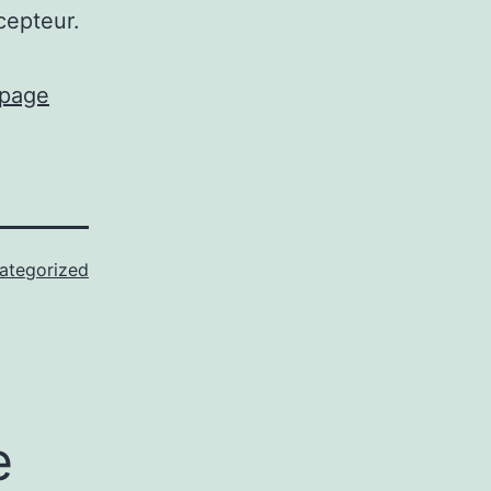
cepteur.
 page
ategorized
e