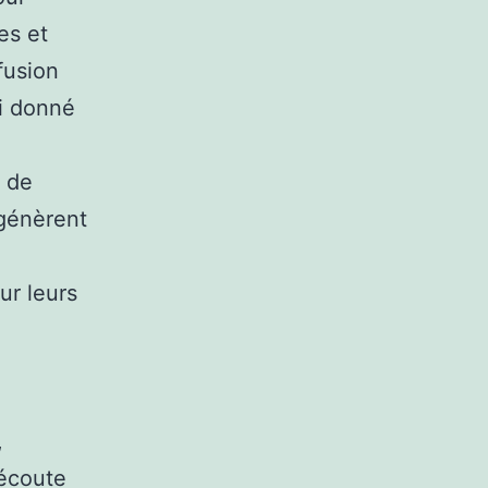
es et
fusion
si donné
s de
 génèrent
ur leurs
,
’écoute