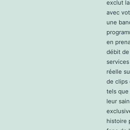
exclut la
avec vot
une band
programm
en prena
débit de
services
réelle s
de clips
tels que
leur sai
exclusiv
histoire