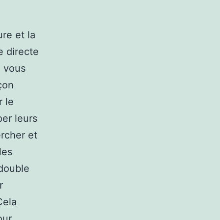
re et la
e directe
e vous
çon
r le
per leurs
rcher et
les
 double
r
Cela
our