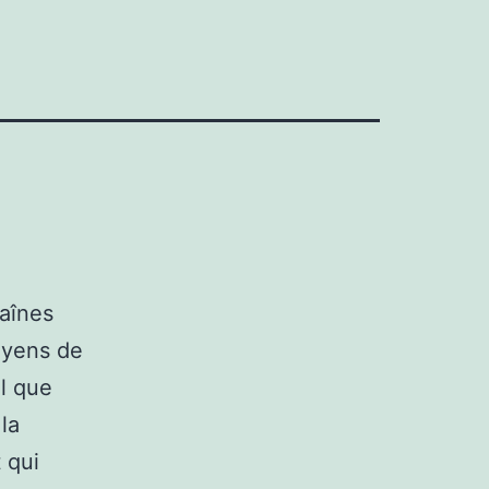
aînes
oyens de
el que
la
 qui