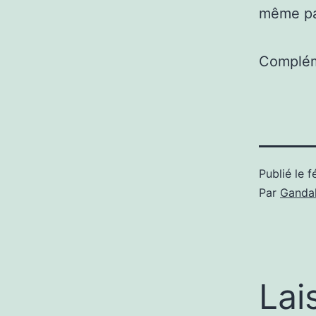
même pas
Complém
Publié le
f
Par
Gandal
Lai