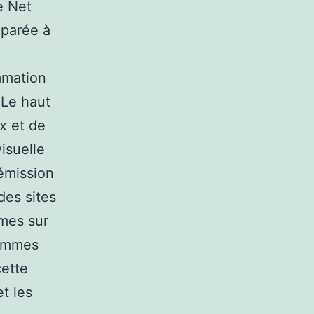
le Net
mparée à
mmation
 Le haut
x et de
isuelle
 émission
des sites
mmes sur
rammes
cette
et les