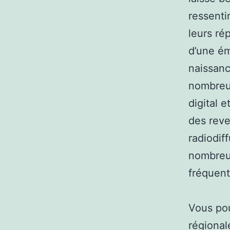
ressenti
leurs ré
d’une ém
naissanc
nombreus
digital 
des rev
radiodif
nombreux
fréquent
Vous pou
régional