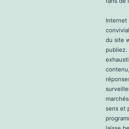
fans de 
Internet
convivia
du site 
publiez.
exhausti
contenu,
réponses
surveill
marchés 
sens et 
programm
laisse b