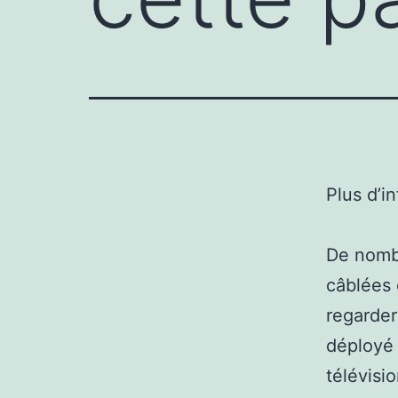
Plus d’i
De nombr
câblées 
regarder
déployé 
télévisi