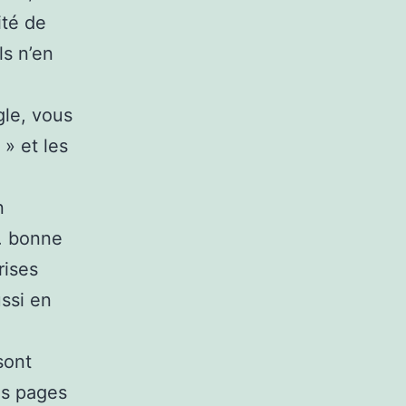
ité de
ls n’en
gle, vous
» et les
n
a. bonne
rises
ussi en
sont
es pages