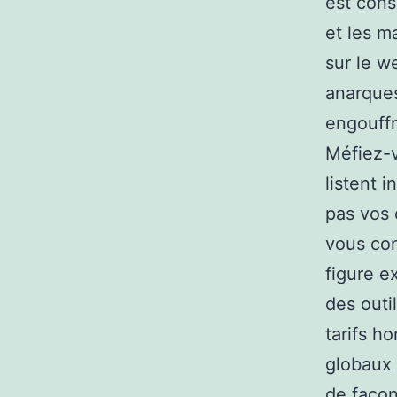
est cons
et les m
sur le w
anarques
engouffr
Méfiez-v
listent i
pas vos 
vous con
figure e
des outi
tarifs h
globaux 
de façon