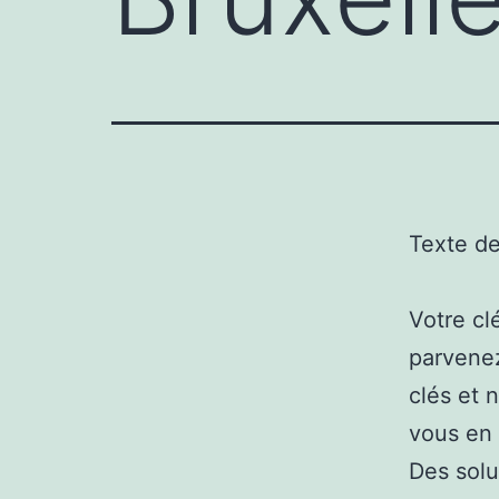
Texte d
Votre cl
parvenez
clés et 
vous en l
Des solu