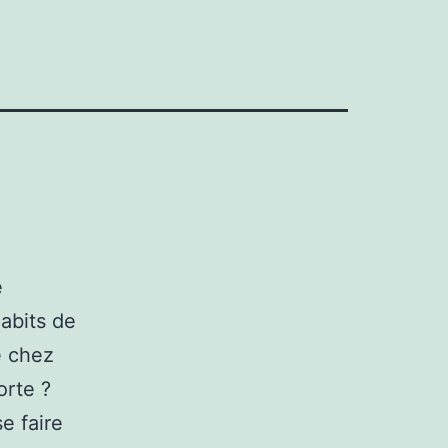
e
abits de
e chez
orte ?
e faire