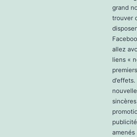
grand no
trouver 
disposen
Facebook
allez av
liens « 
premiers
d’effets
nouvelle
sincères
promotio
publicit
amenés d