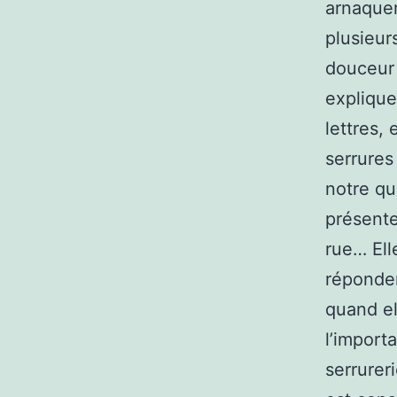
arnaquer
plusieur
douceur 
explique
lettres,
serrures
notre qu
présente
rue… Ell
réponden
quand el
l’import
serrurer