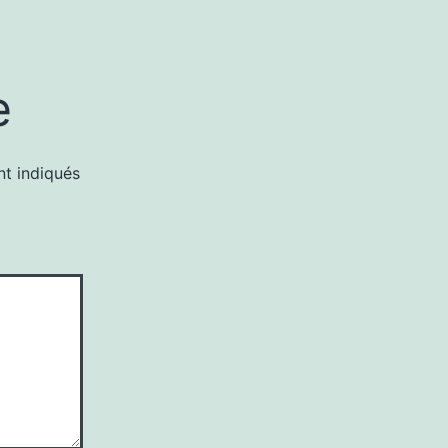
e
nt indiqués