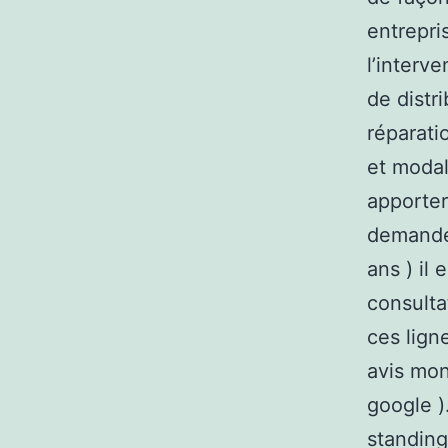
entrepris
l’interv
de distr
réparati
et modali
apporter
demandés 
ans ) il
consulta
ces lign
avis mon
google )
standing