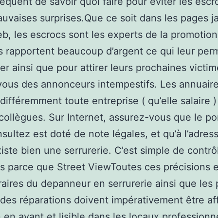
équent de savoir quoi faire pour éviter les escr
auvaises surprises.Que ce soit dans les pages 
eb, les escrocs sont les experts de la promotion
 rapportent beaucoup d’argent ce qui leur per
er ainsi que pour attirer leurs prochaines victim
ous des annonceurs intempestifs. Les annuaire
ndifféremment toute entreprise ( qu’elle salaire 
collègues. Sur Internet, assurez-vous que le po
sultez est doté de note légales, et qu’à l’adres
xiste bien une serrurerie. C’est simple de contrô
ls parce que Street ViewToutes ces précisions e
oraires du depanneur en serrurerie ainsi que les 
des réparations doivent impérativement être af
 en avant et lisible dans les locaux professionn