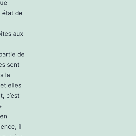
que
 état de
ites aux
partie de
es sont
s la
et elles
, c’est
e
 en
ence, il