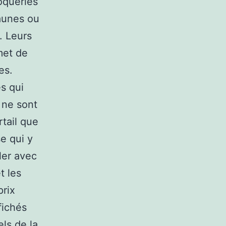
oqueries
jaunes ou
. Leurs
met de
es.
s qui
) ne sont
rtail que
se qui y
ler avec
t les
prix
fichés
els de la