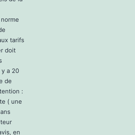
t norme
de
ux tarifs
r doit
s
l y a 20
de de
tention :
te ( une
dans
ateur
avis, en