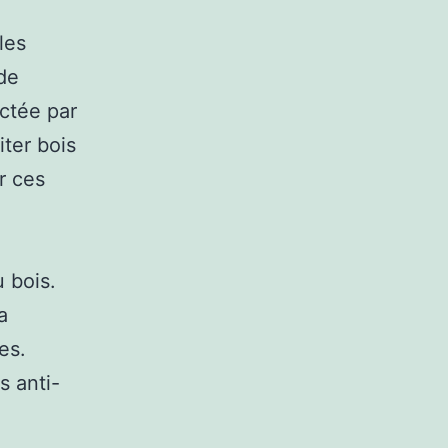
les
 de
ctée par
iter bois
r ces
 bois.
a
es.
s anti-