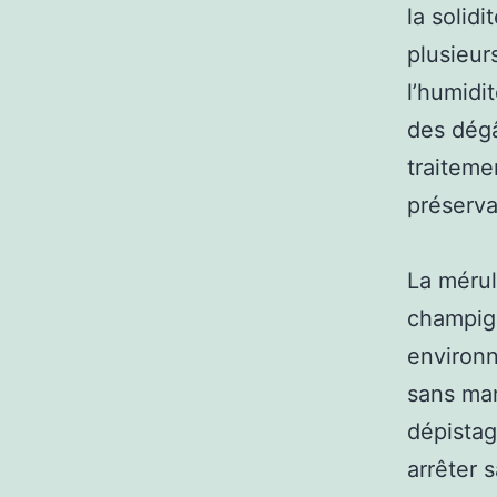
la solid
plusieur
l’humidi
des dégâ
traitemen
préserva
La mérul
champign
environn
sans man
dépistag
arrêter 