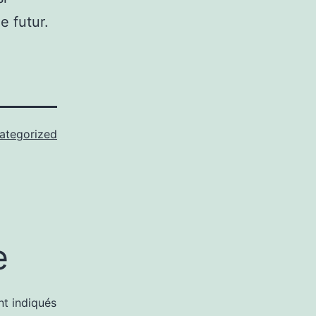
e futur.
ategorized
e
nt indiqués