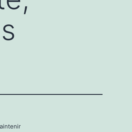
es
aintenir