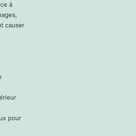
ace à
hages,
ut causer
n
érieur
aux pour