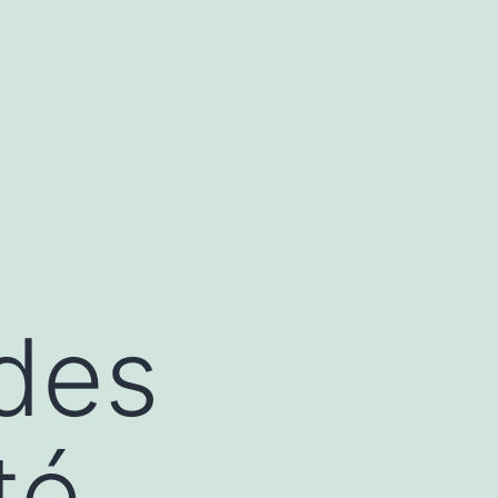
 des
té,