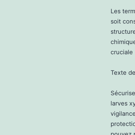
Les term
soit con
structur
chimique
cruciale
Texte d
Sécurise
larves x
vigilanc
protecti
pouvez p