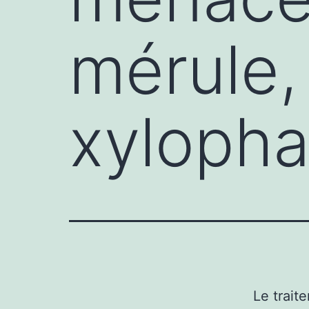
mérule,
xyloph
Le trait