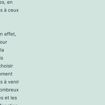
es, en
es à ceux
n effet,
pour
la
is
hoisir
pement
s à venir
nombreux
s et les