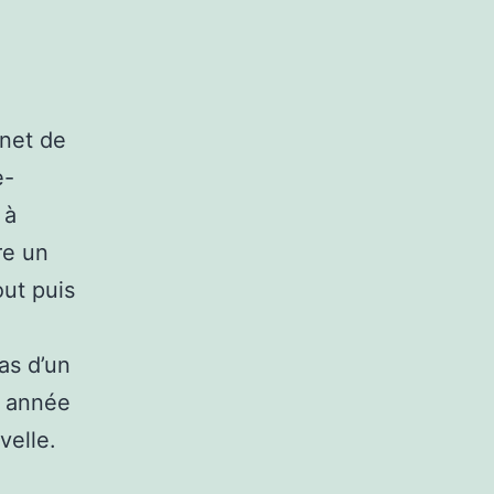
rnet de
e-
 à
re un
out puis
as d’un
e année
velle.