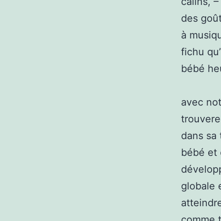
câlins, 
des goût
à musiqu
fichu qu’
bébé he
avec not
trouvere
dans sa 
bébé et 
développ
globale e
atteindr
comme to