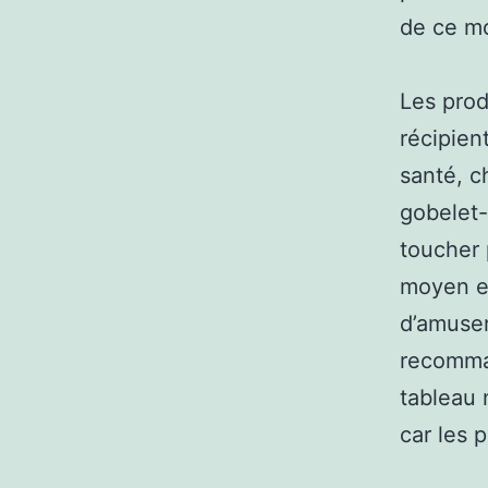
de ce m
Les produ
récipien
santé, c
gobelet-
toucher 
moyen en
d’amuser
recomman
tableau 
car les 