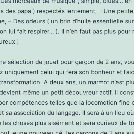
– Des morceaux de musique ( simple, blues… en 
s des papa ) respectés lentement, – Une petite
e, – Des odeurs ( un brin d’huile essentielle su
on lui fait respirer… ). Il n’en faut pas plus pour
ureux !
re sélection de jouet pour garçon de 2 ans, vo
z uniquement celui qui fera son bonheur et l’ai
transformation. A deux ans, un marmot n’est pl
devient même un petit découvreur actif. Il cons
er compétences telles que la locomotion fine 
t sa association du langage. Il sera à un lieu où
e les choses plus aisément et sera curieux de to
ut jeune nouveau né, les garçons de 2 ans au