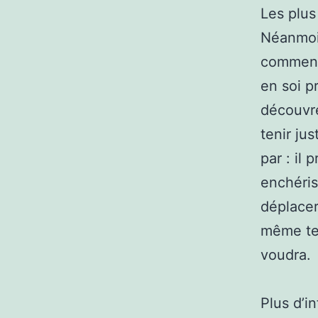
Les plus
Néanmoins
commence
en soi p
découvre
tenir ju
par : il
enchéris
déplacer
même tem
voudra.
Plus d’i