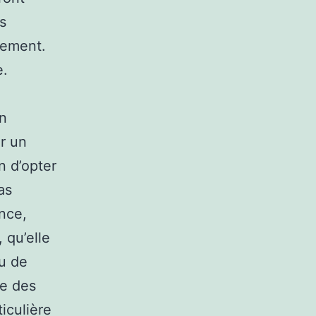
s
pement.
e.
on
er un
n d’opter
as
ence,
 qu’elle
u de
te des
iculière