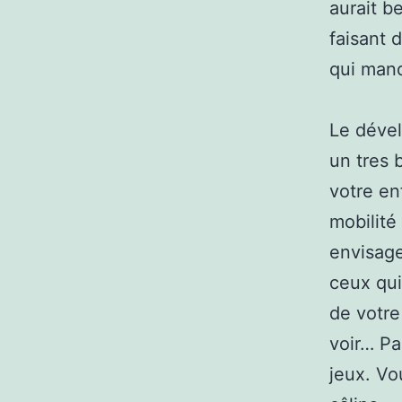
aurait b
faisant 
qui manq
Le dével
un tres 
votre en
mobilité 
envisage
ceux qu
de votre
voir… P
jeux. Vo