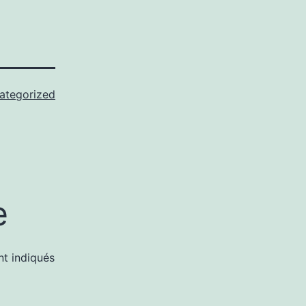
ategorized
e
nt indiqués