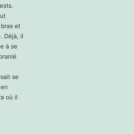
ests.
out
bras et
 Déjà, il
ve à se
branlé
sait se
 en
a où il