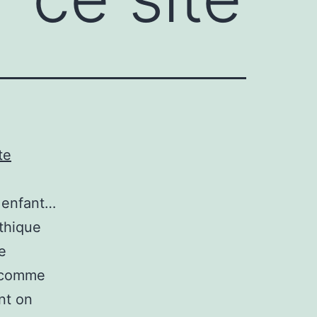
te
t enfant…
thique
ne
s comme
ont on