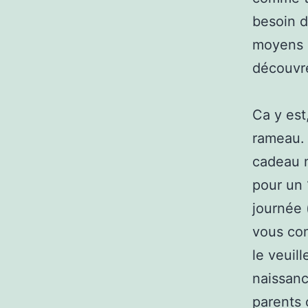
besoin d
moyens d
découvre
Ca y est
rameau. 
cadeau n
pour un
journée 
vous con
le veuil
naissanc
parents 