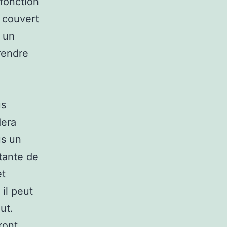
fonction
 couvert
r un
 rendre
us
dera
us un
tante de
et
 il peut
ut.
ront