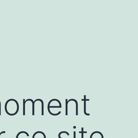
moment
r ce site