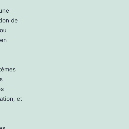
 une
tion de
 ou
 en
stèmes
s
es
ation, et
es