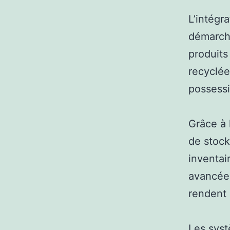
L’intégr
démarche
produits
recyclée
possessi
Grâce à 
de stock
inventai
avancées
rendent 
Les syst