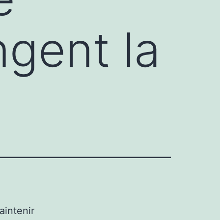
gent la
aintenir