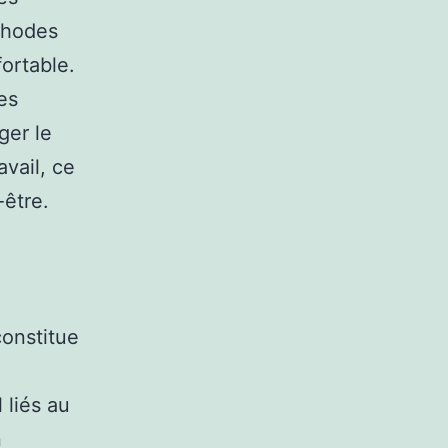
thodes
ortable.
es
ger le
avail, ce
-être.
constitue
 liés au
n