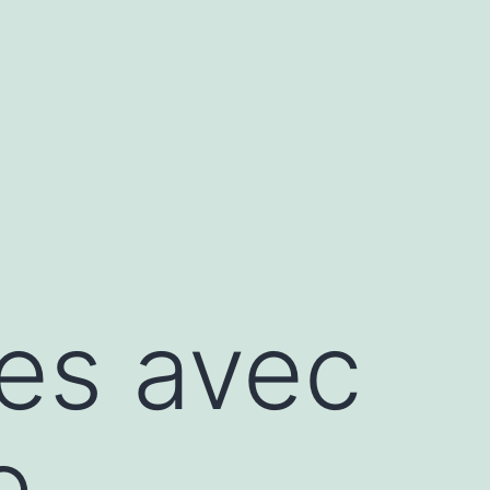
ces avec
e