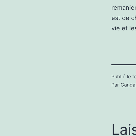
remaniem
est de c
vie et l
Publié le
f
Par
Gandal
Lai