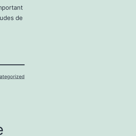
mportant
tudes de
ategorized
e