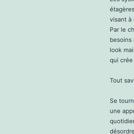
étagères
visant à
Par le c
besoins 
look mai
qui crée
Tout sav
Se tourn
une appr
quotidie
désordr