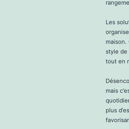
rangemen
Les solu
organise
maison. 
style de
tout en 
Désenco
mais c’e
quotidie
plus d’e
favorisa