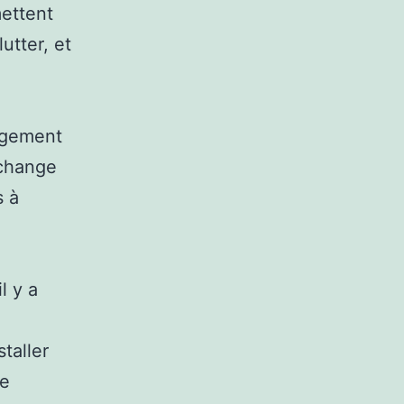
mettent
utter, et
angement
 change
s à
l y a
taller
de