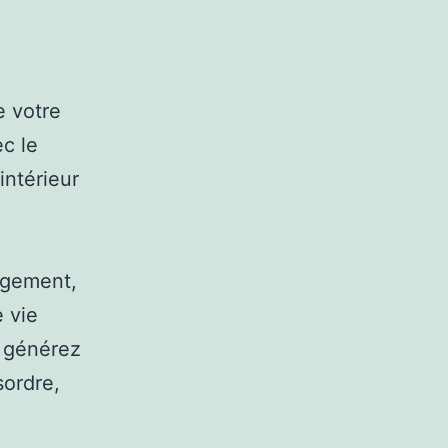
à
e votre
c le
intérieur
ngement,
e vie
s générez
sordre,