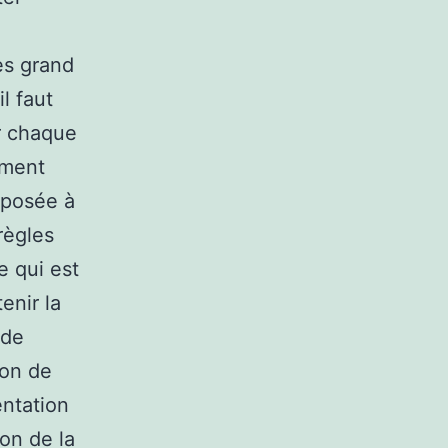
ès grand
l faut
r chaque
ément
oposée à
règles
e qui est
enir la
 de
ion de
entation
on de la