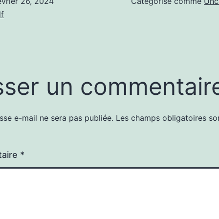
évrier 26, 2024
Catégorisé comme
Unc
f
sser un commentair
sse e-mail ne sera pas publiée.
Les champs obligatoires so
aire
*