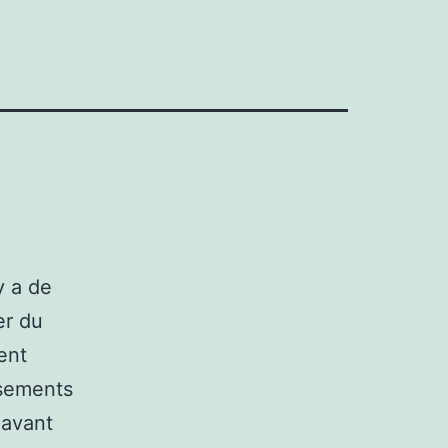
y a de
er du
ent
ssements
 avant