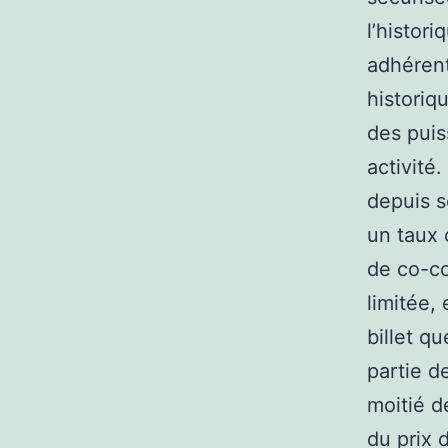
l’histori
adhérent
historiq
des puis
activité
depuis s
un taux 
de co-co
limitée, 
billet qu
partie d
moitié d
du prix 