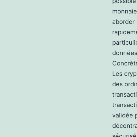
possible
monnaies
aborder 
rapideme
particul
données 
Concrète
Les cryp
des ordi
transact
transact
validée 
décentra
sécurisé