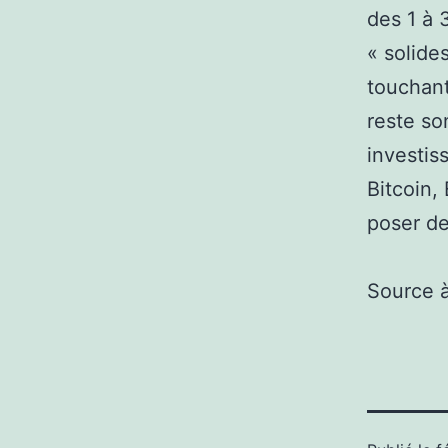
des 1 à 
« solide
touchant
reste so
investis
Bitcoin,
poser de
Source 