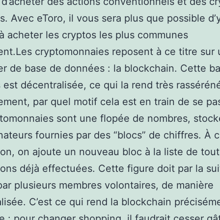
 d’acheter des actions conventionnels et des cr
. Avec eToro, il vous sera plus que possible d’
à acheter les cryptos les plus communes
nt.Les cryptomonnaies reposent à ce titre sur 
ier de base de données : la blockchain. Cette 
est décentralisée, ce qui la rend très rassérén
ment, par quel motif cela est en train de se pa
tomonnaies sont une flopée de nombres, stock
nateurs fournies par des “blocs” de chiffres. À
ion, on ajoute un nouveau bloc à la liste de tout
ions déjà effectuées. Cette figure doit par la sui
par plusieurs membres volontaires, de manière
lisée. C’est ce qui rend la blockchain précisém
e : pour changer shopping, il faudrait cesser gâ