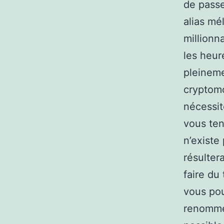
de passe
alias mé
millionn
les heur
pleinemen
cryptomo
nécessit
vous ten
n’existe
résulter
faire du
vous pou
renommée