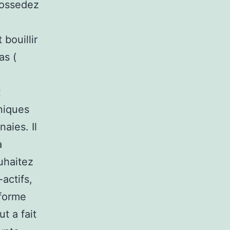
possedez
 bouillir
as (
t
niques
aies. Il
a
uhaitez
actifs,
eforme
t a fait