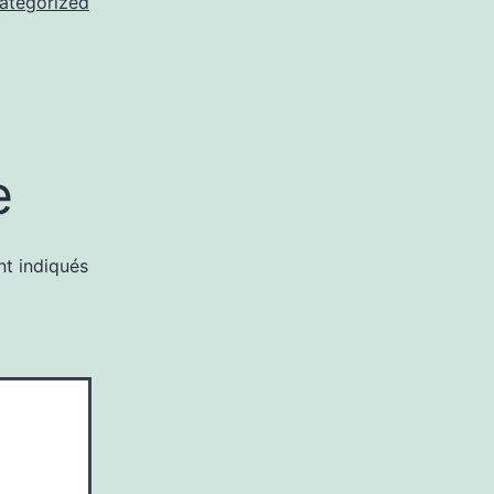
ategorized
e
nt indiqués