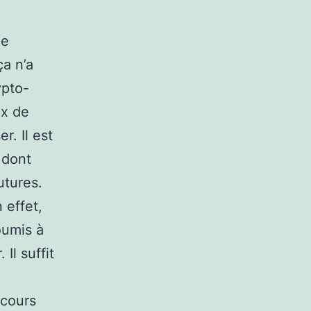
de
a n’a
ypto-
ux de
r. Il est
 dont
utures.
 effet,
oumis à
Il suffit
 cours