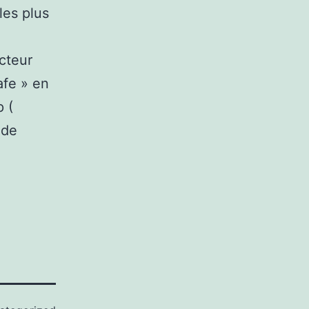
les plus
acteur
afe » en
p (
 de