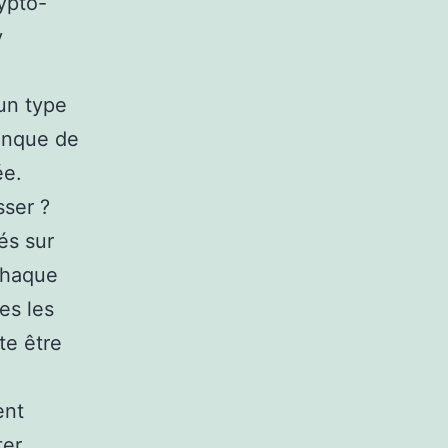
ypto-
y
un type
banque de
ée.
sser ?
és sur
 chaque
es les
te être
ent
ter