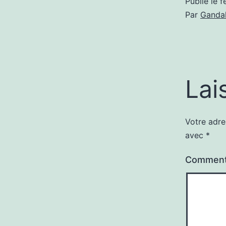
Publié le
f
Par
Gandal
Lai
Votre adre
avec
*
Comment