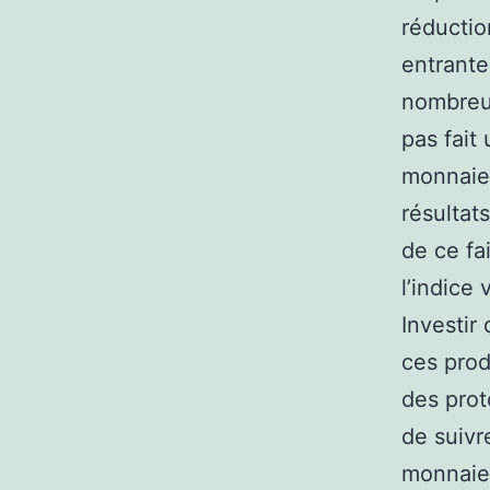
réductio
entrante
nombreus
pas fait
monnaies
résultats
de ce fa
l’indice
Investir
ces prod
des prot
de suivr
monnaie.