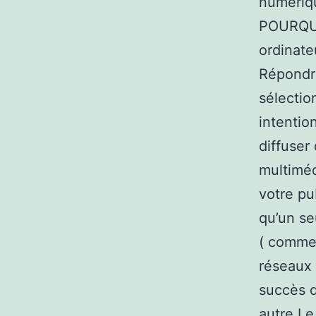
numériqu
POURQUO
ordinate
Répondr
sélectio
intentio
diffuser
multiméd
votre pu
qu’un se
( commer
réseaux 
succès 
autre.Le