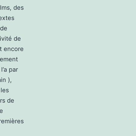
ilms, des
textes
 de
ivité de
nt encore
ilement
l’a par
in ),
 les
rs de
de
premières