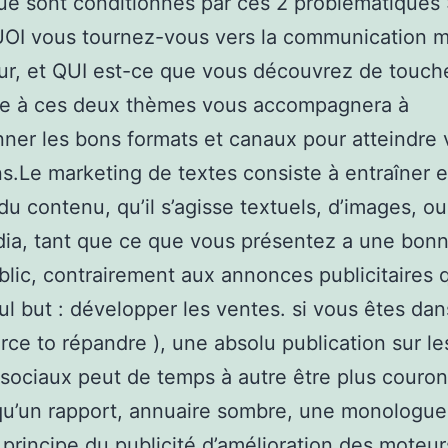
e sont conditionnés par ces 2 problématiques 
I vous tournez-vous vers la communication m
ur, et QUI est-ce que vous découvrez de touch
e à ces deux thèmes vous accompagnera à
nner les bons formats et canaux pour atteindre 
ns.Le marketing de textes consiste à entraîner e
 du contenu, qu’il s’agisse textuels, d’images, o
ia, tant que ce que vous présentez a une bon
blic, contrairement aux annonces publicitaires q
ul but : développer les ventes. si vous êtes da
ce to répandre ), une absolu publication sur le
sociaux peut de temps à autre être plus couro
qu’un rapport, annuaire sombre, une monologue
 principe du publicité d’amélioration des moteu