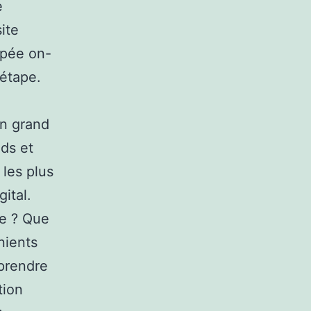
e
site
upée on-
 étape.
n
un grand
ds et
 les plus
ital.
le ? Que
nients
prendre
tion