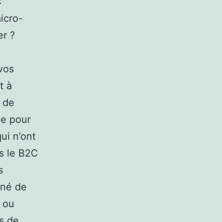
:
icro-
er ?
vos
t à
u de
ne pour
ui n’ont
ns le B2C
s
nné de
 ou
rs de