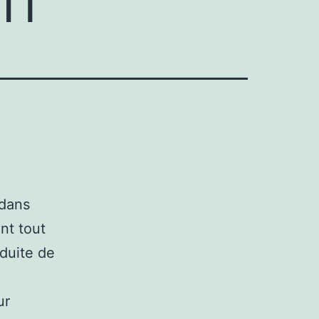
 dans
nt tout
nduite de
ur