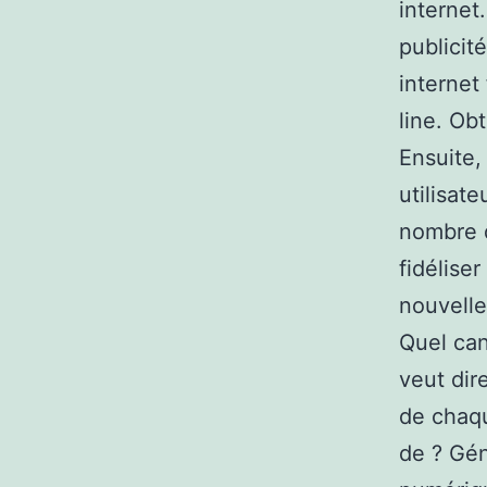
internet
publicité
internet
line. Obt
Ensuite,
utilisate
nombre d
fidéliser
nouvelle
Quel can
veut dir
de chaq
de ? Gén