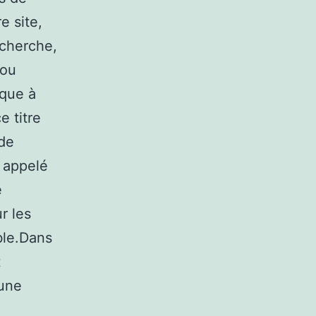
e site,
echerche,
 ou
 que à
e titre
 de
 appelé
e
r les
ble.Dans
t
’une