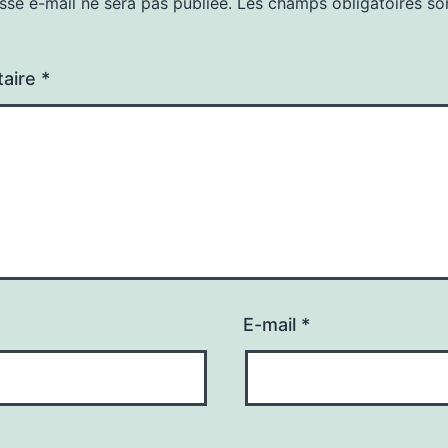
sse e-mail ne sera pas publiée.
Les champs obligatoires so
aire
*
E-mail
*