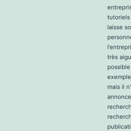
entrepri
tutoriel
laisse s
personne
l’entrep
très aig
possible
exemple d
mais il 
annonceu
recherch
recherch
publicat