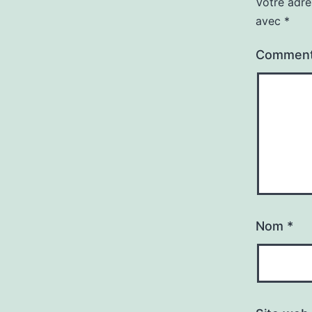
Votre adre
avec
*
Comment
Nom
*