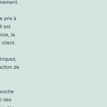
vénement.
e pris à
Il est
ice, la
 client.
ériques,
action de
 touche
er des