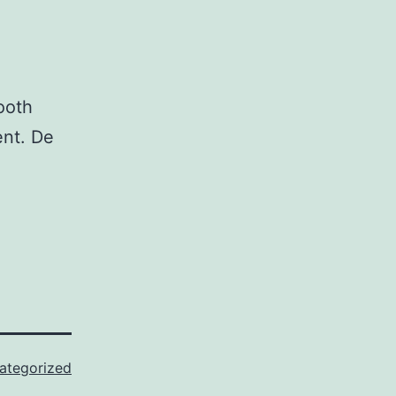
ooth
ent. De
ategorized