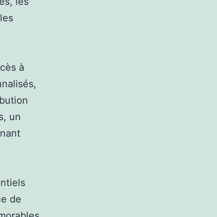
s, les
les
ccès à
nnalisés,
ibution
s, un
nnant
ntiels
ce de
émorables