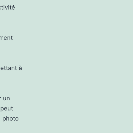
tivité
ement
s
ettant à
r un
 peut
e photo