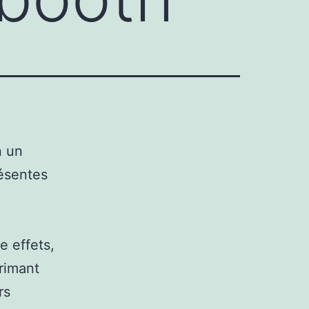
n un
ésentes
e effets,
primant
rs