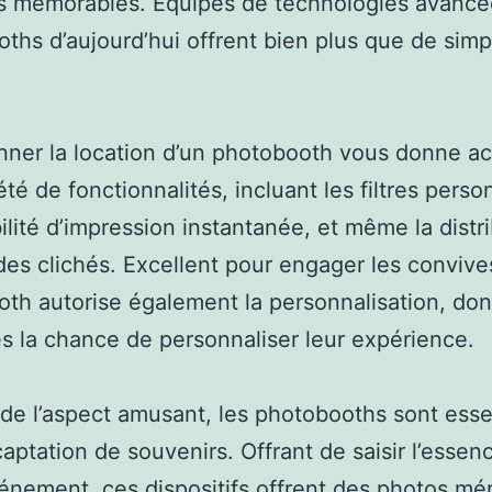
 mémorables. Équipés de technologies avancée
ths d’aujourd’hui offrent bien plus que de simp
nner la location d’un photobooth vous donne a
été de fonctionnalités, incluant les filtres perso
bilité d’impression instantanée, et même la distr
 des clichés. Excellent pour engager les convive
th autorise également la personnalisation, do
s la chance de personnaliser leur expérience.
de l’aspect amusant, les photobooths sont esse
captation de souvenirs. Offrant de saisir l’essen
énement, ces dispositifs offrent des photos m