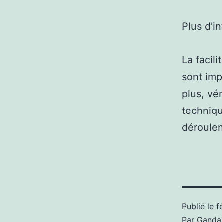
Plus d’i
La facil
sont imp
plus, vé
techniqu
déroulem
Publié le
f
Par
Gandal