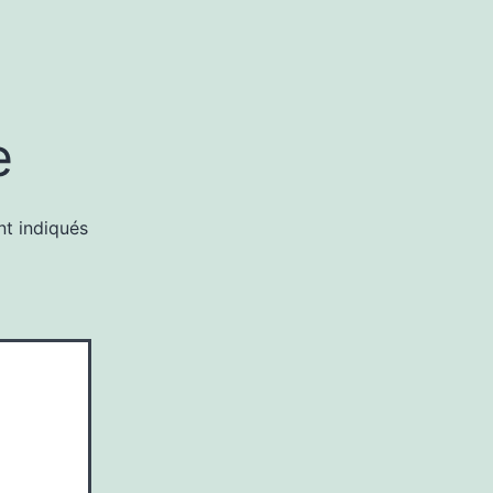
e
nt indiqués