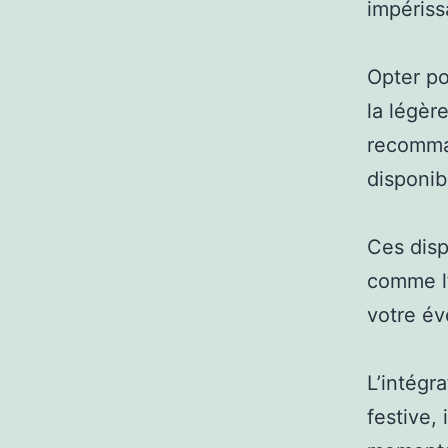
impériss
Opter po
la légère
recomman
disponib
Ces disp
comme l’
votre é
L’intégr
festive, 