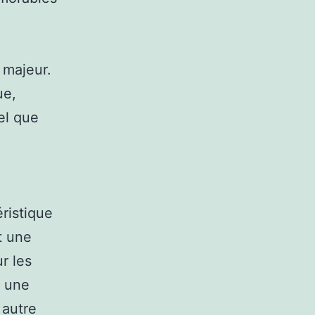
t majeur.
ue,
el que
ristique
t une
r les
, une
 autre