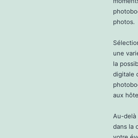
moments
photoboo
photos.
Sélectio
une vari
la possi
digitale
photoboo
aux hôte
Au-delà 
dans la 
votre év