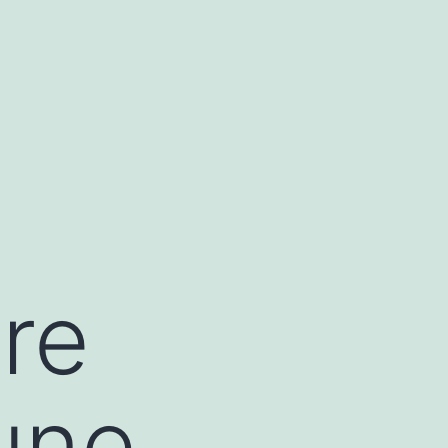
re
une