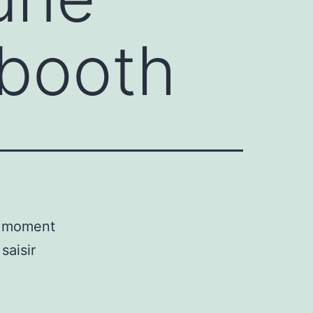
obooth
n moment
saisir