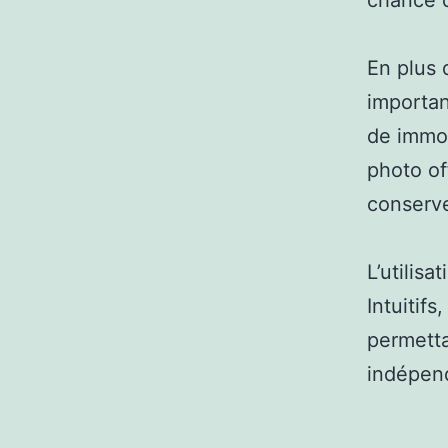
chance d
En plus 
importan
de immor
photo of
conserve
L’utilis
Intuitifs
permetta
indépend