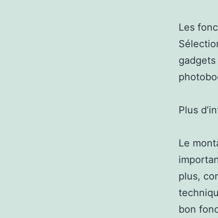
Les fonc
Sélectio
gadgets 
photobo
Plus d’i
Le monta
importan
plus, co
techniqu
bon fonc