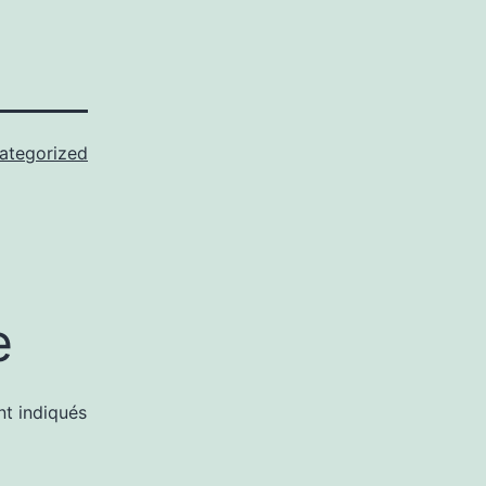
ategorized
e
nt indiqués