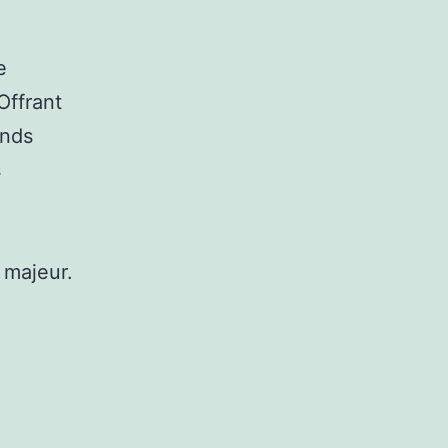
e
Offrant
ands
s
t majeur.