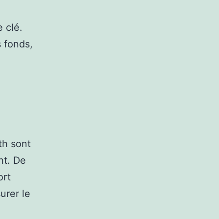
 clé.
 fonds,
th sont
nt. De
ort
urer le