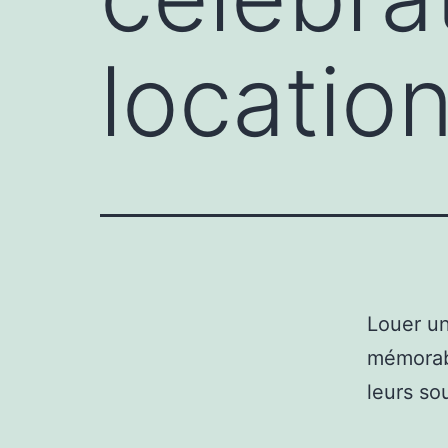
locatio
Louer u
mémorabl
leurs so