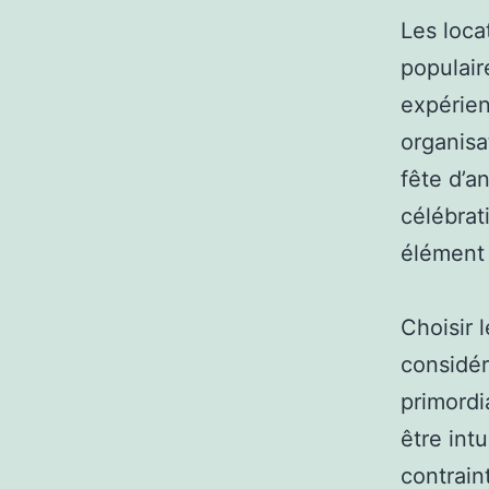
Les loca
populair
expérien
organisa
fête d’a
célébrat
élément 
Choisir 
considér
primordi
être int
contrain