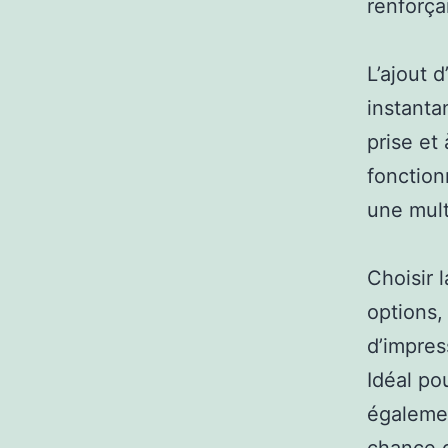
renforça
L’ajout 
instanta
prise et
fonction
une mult
Choisir 
options, 
d’impres
Idéal po
égalemen