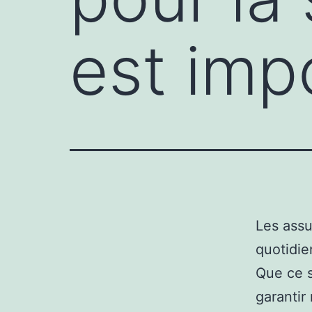
est imp
Les assu
quotidie
Que ce s
garantir