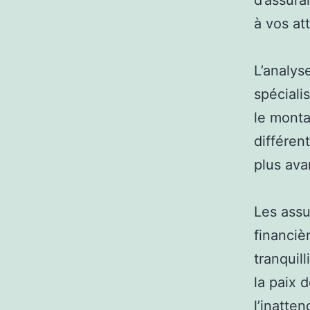
d’assura
à vos at
L’analys
spéciali
le monta
différen
plus ava
Les ass
financiè
tranquill
la paix 
l’inatten