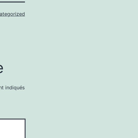
ategorized
e
nt indiqués