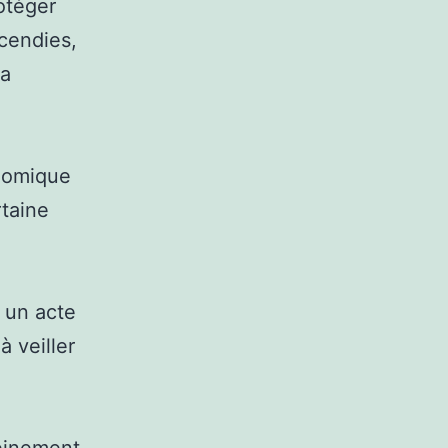
otéger
ncendies,
la
onomique
rtaine
.
 un acte
 veiller