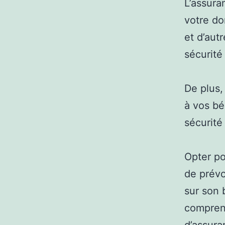
L’assura
votre do
et d’aut
sécurité 
De plus,
à vos bé
sécurité
Opter po
de prévo
sur son b
comprend