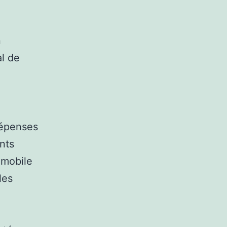
n
al de
dépenses
ents
omobile
les