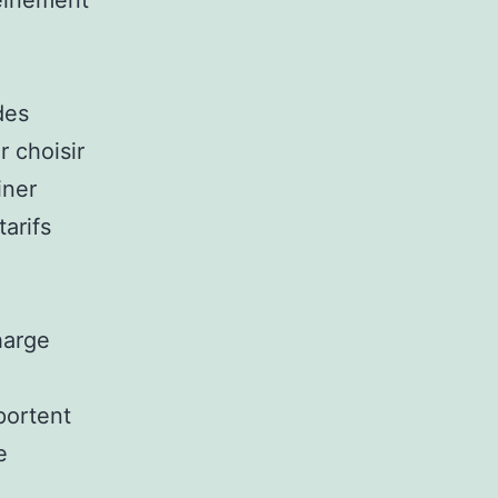
leinement
des
 choisir
iner
arifs
harge
pportent
e