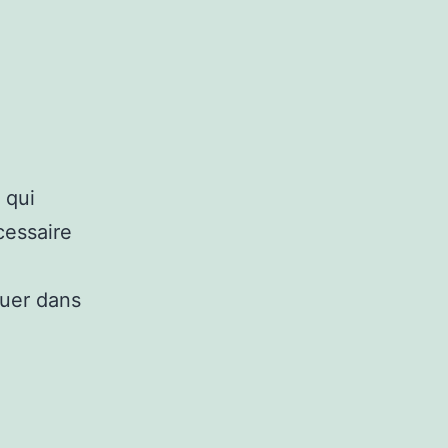
 qui
cessaire
guer dans