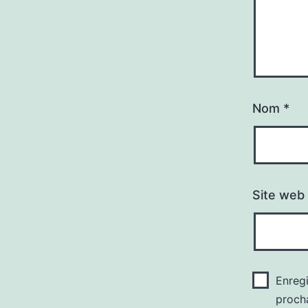
Nom
*
Site web
Enreg
proch