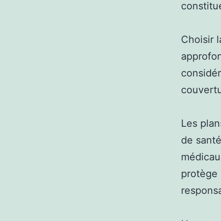
constitu
Choisir 
approfon
considér
couvertu
Les plan
de santé
médicaux
protège 
responsa