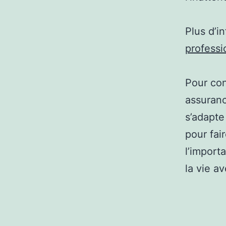
Plus d’i
professi
Pour con
assuranc
s’adapte
pour fai
l’import
la vie a